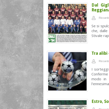
Dal Gigl
Reggian
Riccardo
Se si spul
che, dalle
Stivale ra
Tra alibi
Riccardo
I sorteggi
Conferme 
modo in 
l’ennesima 
Estro, So