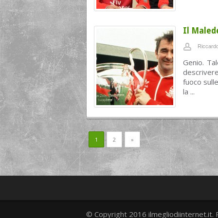
Il Maled
Riccardo
Genio. Tal
descriver
fuoco sull
la ...
1
2
»
© Copyright 2016 ilmegliodiinternet.it. 