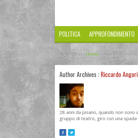
POLITICA
APPROFONDIMENTO
You Are Here:
Home
»
Articles Posted
Author Archives :
Riccardo Angori
28 anni da pisano, quando non sono a l
gruppo di teatro, giro con una spada 