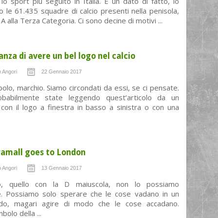
è lo sport più seguito in Italia. È un dato di fatto, lo
 le 61.435 squadre di calcio presenti nella penisola,
 A alla Terza Categoria. Ci sono decine di motivi ...
nza di avere un bel logo nel calcio
 Angori
22 Gennaio 2017
olo, marchio. Siamo circondati da essi, se ci pensate.
babilmente state leggendo quest’articolo da un
con il logo a finestra in basso a sinistra o con una
amall goes to London
 Angori
13 Gennaio 2017
no, quello con la D maiuscola, non lo possiamo
. Possiamo solo sperare che le cose vadano in un
do, magari agire di modo che le cose accadano.
olo della ...