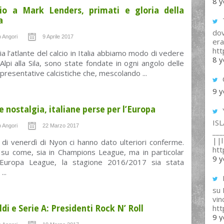
8 y
io a Mark Lenders, primati e gloria della
a
T
dov
 Angori
9 Aprile 2017
era
ht
cia l’atlante del calcio in Italia abbiamo modo di vedere
8 y
 Alpi alla Sila, sono state fondate in ogni angolo delle
ppresentative calcistiche che, mescolando ...
9 y
 e nostalgia, italiane perse per l’Europa
IS
 Angori
22 Marzo 2017
___
||l 
 di venerdì di Nyon ci hanno dato ulteriori conferme.
ht
su come, sia in Champions League, ma in particolar
9 y
Europa League, la stagione 2016/2017 sia stata
...
su
vin
ht
ldi e Serie A: Presidenti Rock N’ Roll
9 y