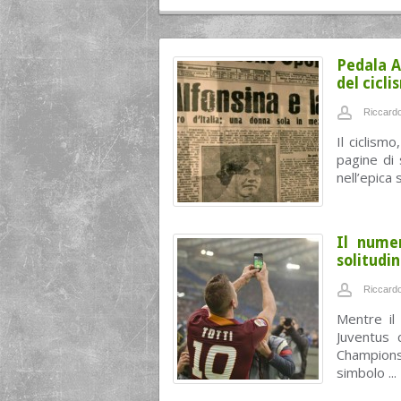
Pedala A
del cicli
Riccardo
Il ciclism
pagine di 
nell’epica 
Il numer
solitudi
Riccardo
Mentre il
Juventus c
Champions
simbolo ...