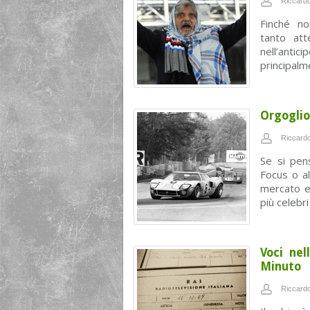
Riccardo
Finché n
tanto att
nell’anti
principalme
Orgoglio
Riccardo
Se si pen
Focus o al
mercato e
più celebri .
Voci nel
Minuto
Riccardo