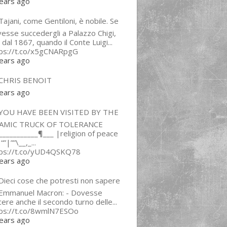
ears ago
ajani, come Gentiloni, è nobile. Se
esse succedergli a Palazzo Chigi,
 dal 1867, quando il Conte Luigi...
tps://t.co/x5gCNARpgG
ears ago
CHRIS BENOIT
ears ago
YOU HAVE BEEN VISITED BY THE
LAMIC TRUCK OF TOLERANCE
___________¶___ |religion of peace
“”|””\__,_...
tps://t.co/yUD4QSKQ78
ears ago
Dieci cose che potresti non sapere
 Emmanuel Macron: - Dovesse
cere anche il secondo turno delle...
tps://t.co/8wmlN7ESOo
ears ago