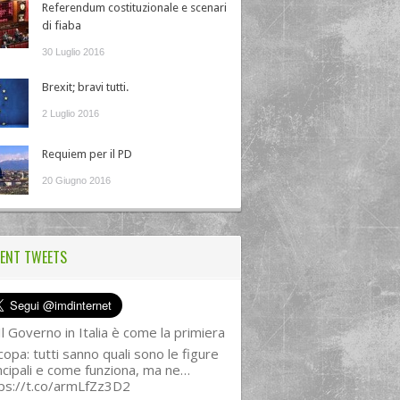
Referendum costituzionale e scenari
di fiaba
30 Luglio 2016
Brexit; bravi tutti.
2 Luglio 2016
Requiem per il PD
20 Giugno 2016
ENT TWEETS
l Governo in Italia è come la primiera
copa: tutti sanno quali sono le figure
ncipali e come funziona, ma ne…
ps://t.co/armLfZz3D2