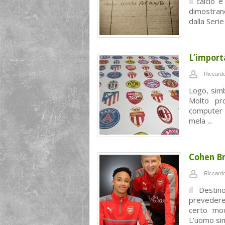
Il calcio 
dimostrano
dalla Serie
L’importa
Riccardo
Logo, simb
Molto pro
computer 
mela ...
Cohen Br
Riccardo
Il Desti
prevedere
certo mo
L’uomo simb