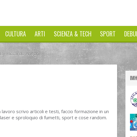
CULTURA
ARTI
SCIENZA & TECH
SPORT
DEBU
 By Riccardo Angori
twitter
googleplus
facebook
IM
avoro scrivo articoli e testi, faccio formazione in un
laser e sproloquio di fumetti, sport e cose random.