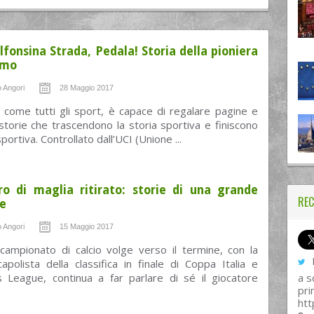
lfonsina Strada, Pedala! Storia della pioniera
smo
 Angori
28 Maggio 2017
o, come tutti gli sport, è capace di regalare pagine e
storie che trascendono la storia sportiva e finiscono
sportiva. Controllato dall’UCI (Unione ...
o di maglia ritirato: storie di una grande
REC
ne
 Angori
15 Maggio 2017
 campionato di calcio volge verso il termine, con la
I
apolista della classifica in finale di Coppa Italia e
 League, continua a far parlare di sé il giocatore
a s
pri
htt