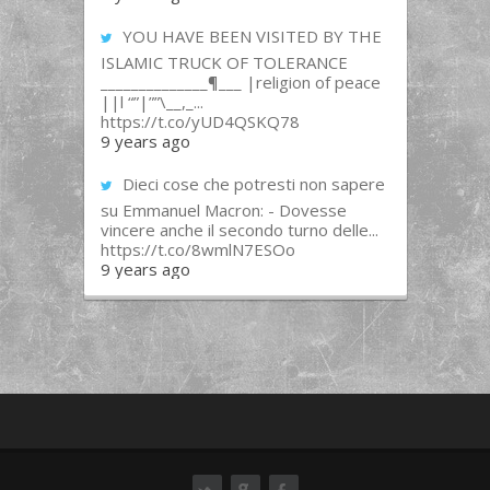
YOU HAVE BEEN VISITED BY THE
ISLAMIC TRUCK OF TOLERANCE
______________¶___ |religion of peace
||l “”|””\__,_...
https://t.co/yUD4QSKQ78
9 years ago
Dieci cose che potresti non sapere
su Emmanuel Macron: - Dovesse
vincere anche il secondo turno delle...
https://t.co/8wmlN7ESOo
9 years ago