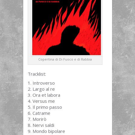
Copertina di Di Fuoco e di Rabbia
Tracklist:
Introverso
Largo al re
Ora et labora
Versus me
Il primo passo
Catrame
Morirò
Nervi saldi
Mondo bipolare