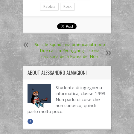
Rabbia
Rock
Suicide Squad: una americanata-pop
Due calci a Pyongyang – storia
calcistica della Korea del Nord
ABOUT
ALESSANDRO ALMAGIONI
Studente di ingegneria
informatica, classe 1993.
Non parlo di cose che
non conosco, quindi
parlo molto poco.