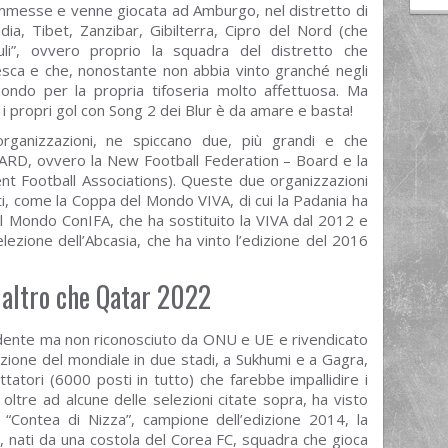
mmesse e venne giocata ad Amburgo, nel distretto di
dia, Tibet, Zanzibar, Gibilterra, Cipro del Nord (che
uli”, ovvero proprio la squadra del distretto che
esca e che, nonostante non abbia vinto granché negli
ondo per la propria tifoseria molto affettuosa. Ma
 i propri gol con Song 2 dei Blur è da amare e basta!
 organizzazioni, ne spiccano due, più grandi e che
OARD, ovvero la New Football Federation – Board e la
t Football Associations). Queste due organizzazioni
i, come la Coppa del Mondo VIVA, di cui la Padania ha
del Mondo ConIFA, che ha sostituito la VIVA dal 2012 e
lezione dell’Abcasia, che ha vinto l’edizione del 2016
 altro che Qatar 2022
endente ma non riconosciuto da ONU e UE e rivendicato
dizione del mondiale in due stadi, a Sukhumi e a Gagra,
tatori (6000 posti in tutto) che farebbe impallidire i
 oltre ad alcune delle selezioni citate sopra, ha visto
 “Contea di Nizza”, campione dell’edizione 2014, la
, nati da una costola del Corea FC, squadra che gioca