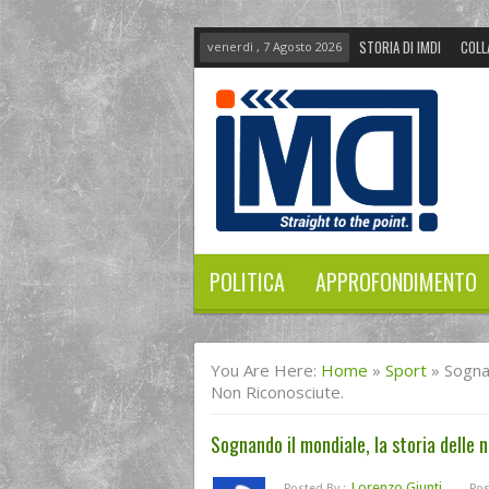
STORIA DI IMDI
COLL
venerdì , 7 Agosto 2026
POLITICA
APPROFONDIMENTO
You Are Here:
Home
»
Sport
»
Sognan
Non Riconosciute.
Sognando il mondiale, la storia delle n
Lorenzo Giunti
Posted By :
Pos