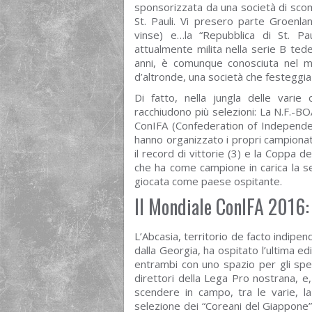
sponsorizzata da una società di sco
St. Pauli. Vi presero parte Groenlan
vinse) e…la “Repubblica di St. Pa
attualmente milita nella serie B ted
anni, è comunque conosciuta nel m
d’altronde, una società che festeggia
Di fatto, nella jungla delle varie
racchiudono più selezioni: La N.F.-B
ConIFA (Confederation of Independen
hanno organizzato i propri campionat
il record di vittorie (3) e la Coppa 
che ha come campione in carica la se
giocata come paese ospitante.
Il Mondiale ConIFA 2016:
L’Abcasia, territorio de facto indip
dalla Georgia, ha ospitato l’ultima e
entrambi con uno spazio per gli spet
direttori della Lega Pro nostrana, e,
scendere in campo, tra le varie, la
selezione dei “Coreani del Giappone”