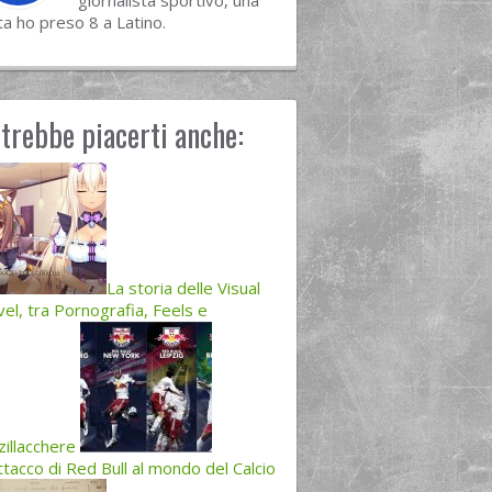
giornalista sportivo, una
ta ho preso 8 a Latino.
trebbe piacerti anche:
La storia delle Visual
el, tra Pornografia, Feels e
zillacchere
ttacco di Red Bull al mondo del Calcio