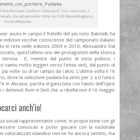
14 ai Mondiali ConIFA in Östersund. Tra i convocati, il
Barwuah, che attualmente milita nel GSD RapalloBogliasco.
Fonte Wikipedia
ver avuto in campo il fratello del più noto Balotelli, ha
e edizioni vecchie conoscenze del campionato italiano
o in rete nelle edizioni 2009 e 2010, Alessandro Dal
Cossato, quest’ultimo uno dei protagonisti della storica
Verona. E, mentre dal punto di vista politico, i
ci vanno molto leggeri verso l’etnia sinti, dal punto di
 più volte su di un campo da calcio. L’ultima volta il 16
no, dove la selezione padana ha vinto per 2 a 0 l’unico
A in Abcasia, partita organizzata con l’aiuto dell’Upre
 i detenuti Rom e Sinti che si ribellarono il 16 maggio
carci anch’io!
ui social rappresentante come, in proporzione con gli
e” essere convocati e poter giocare con la nazionale
iani naturalizzati islandesi non ne ho ancora sentito, ma