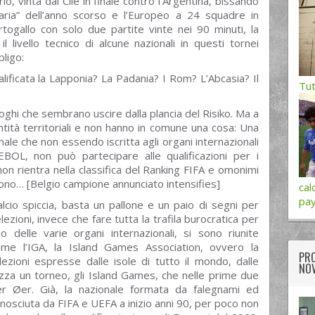
o, vinta dal Cile in finale contro l’Argentina, bissando
inaria” dell’anno scorso e l’Europeo a 24 squadre in
ortogallo con solo due partite vinte nei 90 minuti, la
l livello tecnico di alcune nazionali in questi tornei
ligo:
alificata la Lapponia? La Padania? I Rom? L’Abcasia? Il
Tut
oghi che sembrano uscire dalla plancia del Risiko. Ma a
tità territoriali e non hanno in comune una cosa: Una
nale che non essendo iscritta agli organi internazionali
OL, non può partecipare alle qualificazioni per i
non rientra nella classifica del Ranking FIFA e omonimi
gono… [Belgio campione annunciato intensifies]
cal
pay
alcio spiccia, basta un pallone e un paio di segni per
ezioni, invece che fare tutta la trafila burocratica per
o delle varie organi internazionali, si sono riunite
 come l’IGA, la Island Games Association, ovvero la
PRO
ezioni espresse dalle isole di tutto il mondo, dalle
NOV
nizza un torneo, gli Island Games, che nelle prime due
Fær Øer. Già, la nazionale formata da falegnami ed
nosciuta da FIFA e UEFA a inizio anni 90, per poco non