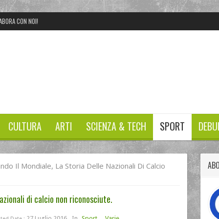
ABORA CON NOI!
CULTURA
ARTI
SCIENZA & TECH
SPORT
DEBU
ABO
do Il Mondiale, La Storia Delle Nazionali Di Calcio
azionali di calcio non riconosciute.
27 Luglio 2016
In
Sport
,
Varie
ted Date :