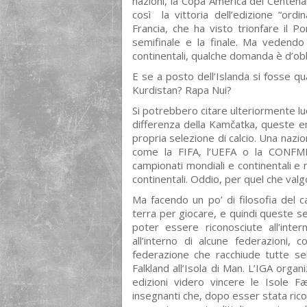
nazioni, la Copa America del Centenari
così la vittoria dell’edizione “ord
Francia, che ha visto trionfare il P
semifinale e la finale. Ma vedendo i
continentali, qualche domanda è d’obb
E se a posto dell’Islanda si fosse qu
Kurdistan? Rapa Nui?
Si potrebbero citare ulteriormente lu
differenza della Kamčatka, queste en
propria selezione di calcio. Una nazio
come la FIFA, l’UEFA o la CONFMEB
campionati mondiali e continentali e 
continentali. Oddio, per quel che val
Ma facendo un po’ di filosofia del c
terra per giocare, e quindi queste sel
poter essere riconosciute all’intern
all’interno di alcune federazioni,
federazione che racchiude tutte sel
Falkland all’Isola di Man. L’IGA orga
edizioni videro vincere le Isole 
insegnanti che, dopo esser stata rico