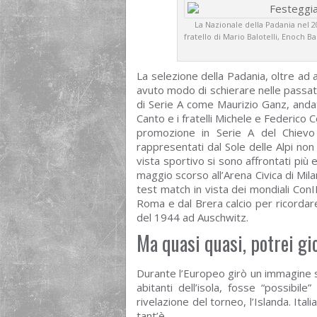
La Nazionale della Padania nel 20
fratello di Mario Balotelli, Enoch 
La selezione della Padania, oltre ad a
avuto modo di schierare nelle passat
di Serie A come Maurizio Ganz, andat
Canto e i fratelli Michele e Federico 
promozione in Serie A del Chievo 
rappresentati dal Sole delle Alpi non 
vista sportivo si sono affrontati più e
maggio scorso all’Arena Civica di Mila
test match in vista dei mondiali ConIF
Roma e dal Brera calcio per ricordare
del 1944 ad Auschwitz.
Ma quasi quasi, potrei gio
Durante l’Europeo girò un immagine s
abitanti dell’isola, fosse “possibil
rivelazione del torneo, l’Islanda. Ital
tant’è.