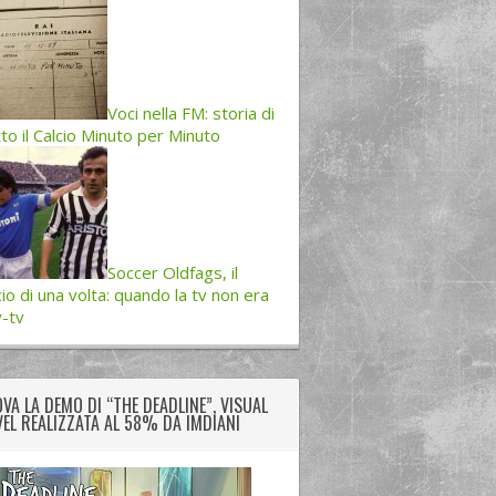
Voci nella FM: storia di
to il Calcio Minuto per Minuto
Soccer Oldfags, il
cio di una volta: quando la tv non era
-tv
VA LA DEMO DI “THE DEADLINE”, VISUAL
EL REALIZZATA AL 58% DA IMDIANI