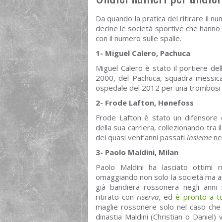
Da quando la pratica del ritirare il 
decine le società sportive che hanno 
con il numero sulle spalle.
1- Miguel Calero, Pachuca
Miguel Calero è stato il portiere de
2000, del Pachuca, squadra messicana
ospedale del 2012 per una trombosi c
2- Frode Lafton, Hønefoss
Frode Lafton è stato un difensore
della sua carriera, collezionando tra
dei quasi vent’anni passati
insieme
ne 
3- Paolo Maldini, Milan
Paolo Maldini ha lasciato ottimi r
omaggiando non solo la società ma a
già bandiera rossonera negli ann
ritirato con
riserva
, ed
è pronto a t
maglie rossonere solo nel caso che 
dinastia Maldini (Christian o Daniel)