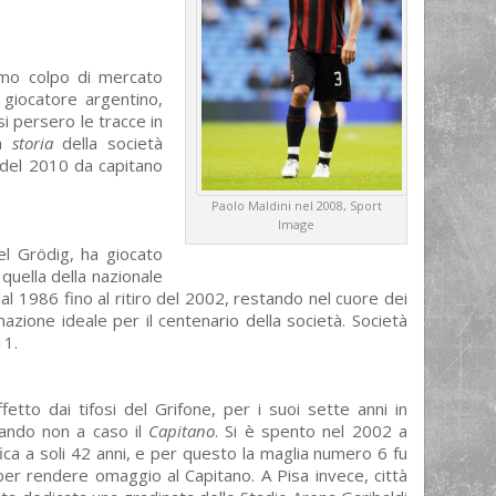
rimo colpo di mercato
 giocatore argentino,
si persero le tracce in
la
storia
della società
e del 2010 da capitano
Paolo Maldini nel 2008, Sport
Image
el Grödig, ha giocato
 quella della nazionale
al 1986 fino al ritiro del 2002, restando nel cuore dei
mazione ideale per il centenario della società. Società
11.
fetto dai tifosi del Grifone, per i suoi sette anni in
ando non a caso il
Capitano
. Si è spento nel 2002 a
fica a soli 42 anni, e per questo la maglia numero 6 fu
er rendere omaggio al Capitano. A Pisa invece, città