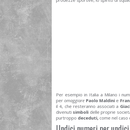
prodezze sportive, lo spirito di squad
Per esempio in Italia a Milano i nume
per
omaggiare
Paolo Maldini
e
Fran
il 4, che resteranno associati a
Giac
divenuti
simboli
delle proprie socie
purtroppo
deceduti,
come nel caso 
Undici numeri per undici