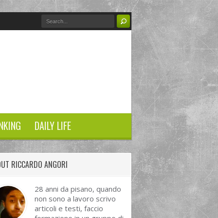
NKING
DAILY LIFE
OUT RICCARDO ANGORI
28 anni da pisano, quando
non sono a lavoro scrivo
articoli e testi, faccio