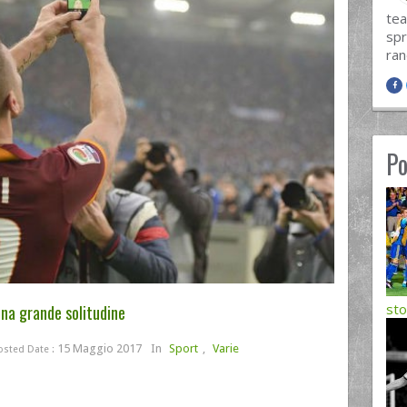
tea
spr
ra
Po
sto
 una grande solitudine
15 Maggio 2017
In
Sport
,
Varie
osted Date :