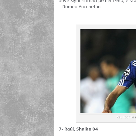
dove Signorini nacque nel 1960, è sta
– Romeo Anconetani.
Raul con la
7-
Raúl
, Shalke 04