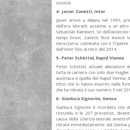
società.
4- Javier Zanetti, Inter
Javier arrivò a Milano nel 1995, p
dell’era Moratti assieme a un altro
Sebastián Rambert. Se dell’
avioncito
tempi brevi, Zanetti fece invece 
nerazzurra, culminata con il Triplet
dell’Inter fino al ritiro del 2014.
5- Peter Schöttel, Rapid Vienna
Peter Schöttel, attuale allenatore d
tutta la carriera con solo due maglie:
austriaca e quella del Rapid Vienna, d
tifosi che lo hanno inserito nella for
che ha ritirato il suo numero 5 nel 20
6- Gianluca Signorini, Genoa
Gianluca Signorini è ricordato con af
rossoblu e le 207 presenze, divent
causa della sclerosi laterale amiotro
ritirata immediatamente dal Genoa p