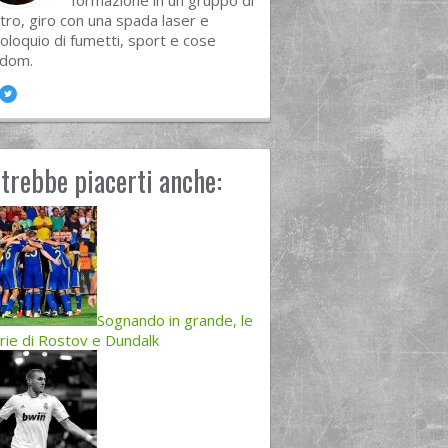
formazione in un gruppo di
tro, giro con una spada laser e
oloquio di fumetti, sport e cose
ndom.
trebbe piacerti anche:
Sognando in grande, le
rie di Rostov e Dundalk