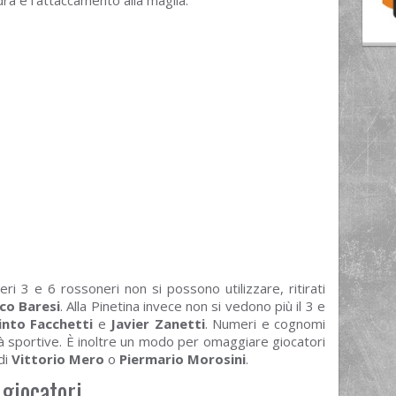
ra e l’attaccamento alla maglia.
ri 3 e 6 rossoneri non si possono utilizzare, ritirati
co Baresi
. Alla Pinetina invece non si vedono più il 3 e
into Facchetti
e
Javier Zanetti
. Numeri e cognomi
tà sportive. È inoltre un modo per omaggiare giocatori
di
Vittorio Mero
o
Piermario Morosini
.
 giocatori