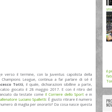
sto
il 
e verso il termine, con la Juventus capolista della
fat
 e Champions League, continua a far parlare di sé il
Tor
ncesco Totti
, il quale, dichiarazioni sibilline a parte,
alcio giocato il 28 maggio 2017. E con il ritiro del
, lanciato da testate come
Il Corriere dello Sport
e in
allenatore Luciano Spalletti
: È giusto ritirare il numero
PRO
n numero di maglia per
onorarlo
? Da cosa nasce questa
NOV