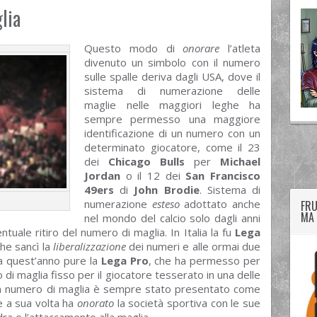
lia
Questo modo di
onorare
l’atleta
divenuto un simbolo con il numero
sulle spalle deriva dagli USA, dove il
sistema di numerazione delle
maglie nelle maggiori leghe ha
sempre permesso una maggiore
identificazione di un numero con un
determinato giocatore, come il 23
twitter
googleplus
facebook
dei
Chicago Bulls
per
Michael
Jordan
o il 12 dei
San Francisco
49ers
di
John Brodie
. Sistema di
numerazione
esteso
adottato anche
FRU
MA 
nel mondo del calcio solo dagli anni
uale ritiro del numero di maglia. In Italia la fu
Lega
che sancì la
liberalizzazione
dei numeri e alle ormai due
ta quest’anno pure la
Lega Pro
, che ha permesso per
 di maglia fisso per il giocatore tesserato in una delle
 un numero di maglia è sempre stato presentato come
e a sua volta ha
onorato
la società sportiva con le sue