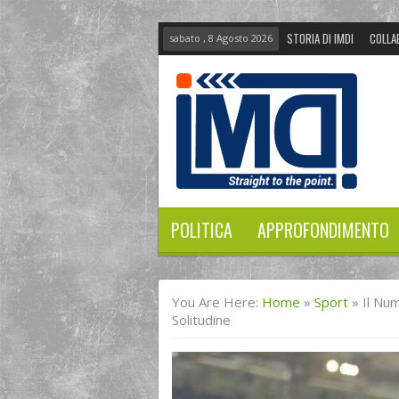
STORIA DI IMDI
COLLA
sabato , 8 Agosto 2026
POLITICA
APPROFONDIMENTO
You Are Here:
Home
»
Sport
»
Il Num
Solitudine