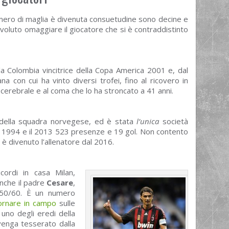
numero di maglia è divenuta consuetudine sono decine e
voluto omaggiare il giocatore che si è contraddistinto
lla Colombia vincitrice della Copa America 2001 e, dal
 con cui ha vinto diversi trofei, fino al ricovero in
erebrale e al coma che lo ha stroncato a 41 anni.
 della squadra norvegese, ed è stata
l’unica
società
 il 1994 e il 2013 523 presenze e 19 gol. Non contento
è divenuto l’allenatore dal 2016.
icordi in casa Milan,
nche il padre
Cesare
,
i 50/60. È un numero
ornare in campo
sulle
uno degli eredi della
 venga tesserato dalla