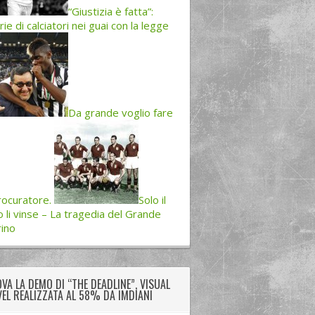
“Giustizia è fatta”:
rie di calciatori nei guai con la legge
Da grande voglio fare
procuratore.
Solo il
o li vinse – La tragedia del Grande
ino
VA LA DEMO DI “THE DEADLINE”, VISUAL
EL REALIZZATA AL 58% DA IMDIANI