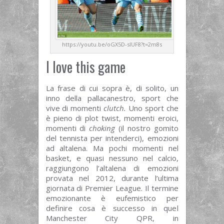
https://youtu.be/oGX5D-slUF8?t=2m8s
I love this game
La frase di cui sopra è, di solito, un
inno della pallacanestro, sport che
vive di momenti
clutch.
Uno sport che
è pieno di plot twist, momenti eroici,
momenti di
choking
(il nostro gomito
del tennista per intenderci), emozioni
ad altalena. Ma pochi momenti nel
basket, e quasi nessuno nel calcio,
raggiungono l’altalena di emozioni
provata nel 2012, durante l’ultima
giornata di Premier League. Il termine
emozionante è eufemistico per
definire cosa è successo in quel
Manchester City QPR, in