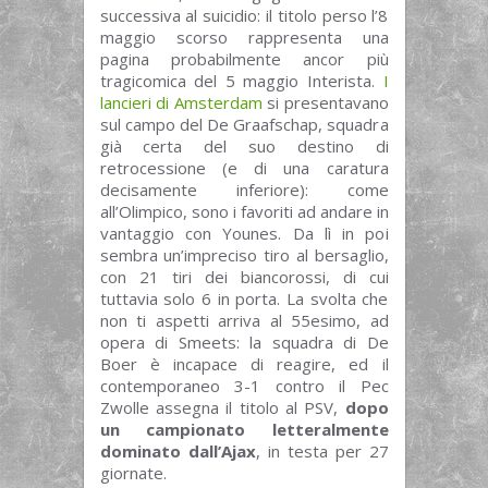
successiva al suicidio: il titolo perso l’8
maggio scorso rappresenta una
pagina probabilmente ancor più
tragicomica del 5 maggio Interista.
I
lancieri di Amsterdam
si presentavano
sul campo del De Graafschap, squadra
già certa del suo destino di
retrocessione (e di una caratura
decisamente inferiore): come
all’Olimpico, sono i favoriti ad andare in
vantaggio con Younes. Da lì in poi
sembra un’impreciso tiro al bersaglio,
con 21 tiri dei biancorossi, di cui
tuttavia solo 6 in porta. La svolta che
non ti aspetti arriva al 55esimo, ad
opera di Smeets: la squadra di De
Boer è incapace di reagire, ed il
contemporaneo 3-1 contro il Pec
Zwolle assegna il titolo al PSV,
dopo
un campionato letteralmente
dominato dall’Ajax
, in testa per 27
giornate.