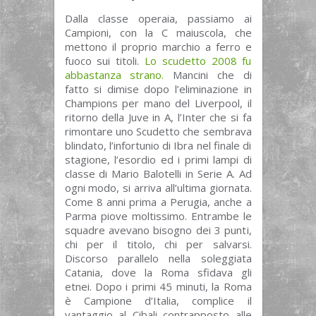
Dalla classe operaia, passiamo ai
Campioni, con la C maiuscola, che
mettono il proprio marchio a ferro e
fuoco sui titoli.
Lo scudetto 2008 fu
abbastanza strano.
Mancini che di
fatto si dimise dopo l’eliminazione in
Champions per mano del Liverpool, il
ritorno della Juve in A, l’Inter che si fa
rimontare uno Scudetto che sembrava
blindato, l’infortunio di Ibra nel finale di
stagione, l’esordio ed i primi lampi di
classe di Mario Balotelli in Serie A. Ad
ogni modo, si arriva all’ultima giornata.
Come 8 anni prima a Perugia, anche a
Parma piove moltissimo. Entrambe le
squadre avevano bisogno dei 3 punti,
chi per il titolo, chi per salvarsi.
Discorso parallelo nella soleggiata
Catania, dove la Roma sfidava gli
etnei. Dopo i primi 45 minuti, la Roma
è Campione d’Italia, complice il
vantaggio al Cibali contrapposto alle