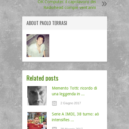
OK Computer: il capolavoro dei
Radiohead compie vent’anni
ABOUT
PAOLO TERRASI
Related posts
Memento Totti: ricordo di
una leggenda in ...
2 Giugno 2017
Serie A IMDI, 38 turno: aò
intensifies ...
29 Maggio 2017