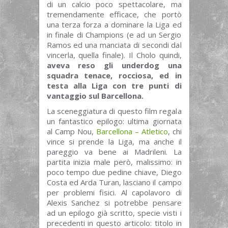
di un calcio poco spettacolare, ma
tremendamente efficace, che portò
una terza forza a dominare la Liga ed
in finale di Champions (e ad un Sergio
Ramos ed una manciata di secondi dal
vincerla, quella finale). Il Cholo quindi,
aveva reso gli underdog una
squadra tenace, rocciosa, ed in
testa alla Liga con tre punti di
vantaggio sul Barcellona.
La sceneggiatura di questo film regala
un fantastico epilogo: ultima giornata
al Camp Nou,
Barcellona – Atletico
, chi
vince si prende la Liga, ma anche il
pareggio va bene ai Madrileni. La
partita inizia male però, malissimo: in
poco tempo due pedine chiave, Diego
Costa ed Arda Turan, lasciano il campo
per problemi fisici. Al capolavoro di
Alexis Sanchez si potrebbe pensare
ad un epilogo già scritto, specie visti i
precedenti in questo articolo: titolo in