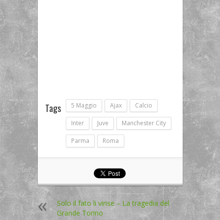
5 Maggio
Ajax
Calcio
Tags
Inter
Juve
Manchester City
Parma
Roma
Solo il fato li vinse – La tragedia del
Grande Torino