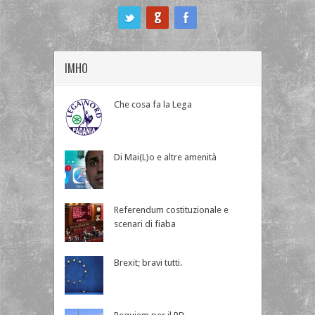
ook
IMHO
Che cosa fa la Lega
Di Mai(L)o e altre amenità
Referendum costituzionale e
scenari di fiaba
Brexit; bravi tutti.