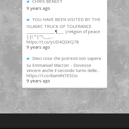
CHRIS BENOIT
9 years ago
YOU HAVE BEEN VISITED BY THE
ISLAMIC TRUCK OF TOLERANCE
______________¶___ |religion of peace
||l “”|””\__,_...
https://t.co/yUD4QSKQ78
9 years ago
Dieci cose che potresti non sapere
su Emmanuel Macron: - Dovesse
vincere anche il secondo turno delle...
https://t.co/8wmlN7ESOo
9 years ago