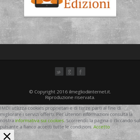
ok
© Copyright 2016 ilmegliodiinternet.it.
Riproduzione riservata.
IMDI utilizza cookies proprietari e di terze parti al fine di
migliorare i servizi offerti. Per ulteriori informazioni consulta la
nostra
informativa sui cookies
. Scorrendo la pagina o cliccando sul
pulsante a fianco accetti tutte le condizioni.
Accetto