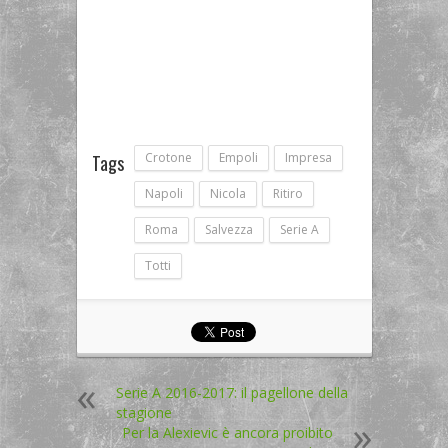
Crotone
Empoli
Impresa
Tags
Napoli
Nicola
Ritiro
Roma
Salvezza
Serie A
Totti
Serie A 2016-2017: il pagellone della
stagione
Per la Alexievic è ancora proibito