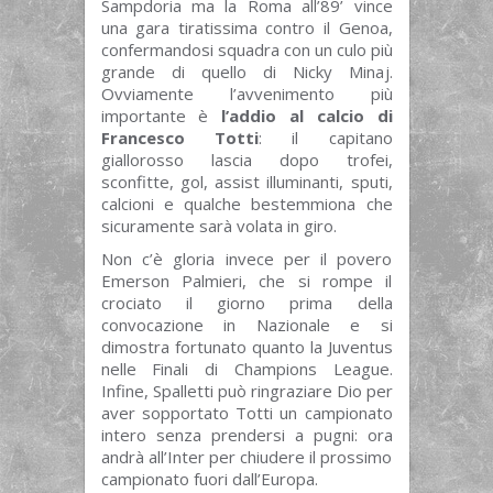
Sampdoria ma la Roma all’89’ vince
una gara tiratissima contro il Genoa,
confermandosi squadra con un culo più
grande di quello di Nicky Minaj.
Ovviamente l’avvenimento più
importante è
l’addio al calcio di
Francesco Totti
: il capitano
giallorosso lascia dopo trofei,
sconfitte, gol, assist illuminanti, sputi,
calcioni e qualche bestemmiona che
sicuramente sarà volata in giro.
Non c’è gloria invece per il povero
Emerson Palmieri, che si rompe il
crociato il giorno prima della
convocazione in Nazionale e si
dimostra fortunato quanto la Juventus
nelle Finali di Champions League.
Infine, Spalletti può ringraziare Dio per
aver sopportato Totti un campionato
intero senza prendersi a pugni: ora
andrà all’Inter per chiudere il prossimo
campionato fuori dall’Europa.