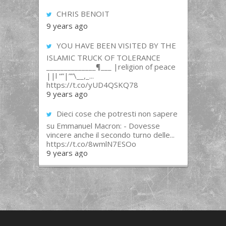
CHRIS BENOIT
9 years ago
YOU HAVE BEEN VISITED BY THE
ISLAMIC TRUCK OF TOLERANCE
______________¶___ |religion of peace
||l “”|””\__,_...
https://t.co/yUD4QSKQ78
9 years ago
Dieci cose che potresti non sapere
su Emmanuel Macron: - Dovesse
vincere anche il secondo turno delle...
https://t.co/8wmlN7ESOo
9 years ago