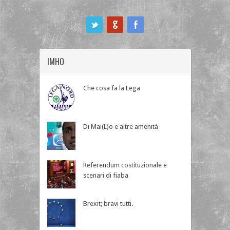
ook
IMHO
Che cosa fa la Lega
Di Mai(L)o e altre amenità
Referendum costituzionale e
scenari di fiaba
Brexit; bravi tutti.