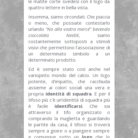
le matite corte svedesi con il logo da
quattro lettere in bella vista.
Insomma, siamo circondati. Che piaccia
o meno, che possiate contestarlo
urlando
“No alla vostra mercé” bevendo
cioccolata Nestlé
, siamo
costantemente sottoposti a stimoli
visivi che permettono l’associazione di
un determinato simbolo a un
determinato prodotto.
Ed è sempre stato così anche nel
variopinto mondo del calcio. Un logo
potente, d’impatto, che racchiuda
assieme ai colori sociali una vera e
propria
identità di squadra
. E per il
tifoso più c’è un’identità di squadra più
è facile
identificarsi
. Che sia
attraverso il tifo organizzato o
comprando la maglietta e guardando
le partite da casa, il tifoso si troverà
sempre a gioire o a piangere sempre
e comunque sotto un
logo
che lo