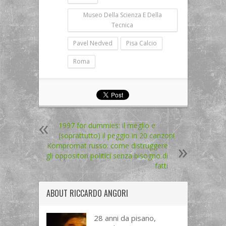
Museo Della Scienza E Della
Tecnica
Pavel Nedved
Pisa Calcio
Roma
1997 for dummies: il meglio e
(soprattutto) il peggio in 20 canzoni
Kompromat russo: come distruggere
gli oppositori politici senza bisogno di
fatti
ABOUT
RICCARDO ANGORI
28 anni da pisano,