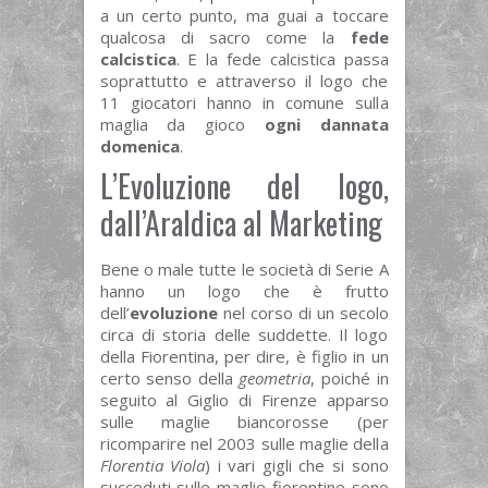
a un certo punto, ma guai a toccare
qualcosa di sacro come la
fede
calcistica
. E la fede calcistica passa
soprattutto e attraverso il logo che
11 giocatori hanno in comune sulla
maglia da gioco
ogni dannata
domenica
.
L’Evoluzione del logo,
dall’Araldica al Marketing
Bene o male tutte le società di Serie A
hanno un logo che è frutto
dell’
evoluzione
nel corso di un secolo
circa di storia delle suddette. Il logo
della Fiorentina, per dire, è figlio in un
certo senso della
geometria
, poiché in
seguito al Giglio di Firenze apparso
sulle maglie biancorosse (per
ricomparire nel 2003 sulle maglie della
Florentia Viola
) i vari gigli che si sono
succeduti sulle maglie fiorentine sono