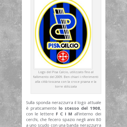
Logo del Pisa Calcio, utilizzato fino al
fallimento del 2009. Ben chiari i riferimenti
alla città toscana con la croce pisana e la
torre stilizzata
Sulla sponda nerazzurra il logo attuale
è praticamente
lo stesso del 1908
,
con le lettere
F C I M
all’interno dei
cerchi, che fecero spazio negli anni 80
a uno scudo con una banda nerazzurra