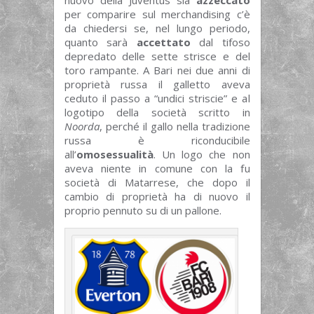
nuovo della Juventus sia
azzeccato
per comparire sul merchandising c’è
da chiedersi se, nel lungo periodo,
quanto sarà
accettato
dal tifoso
depredato delle sette strisce e del
toro rampante. A Bari nei due anni di
proprietà russa il galletto aveva
ceduto il passo a “undici striscie” e al
logotipo della società scritto in
Noorda
, perché il gallo nella tradizione
russa è riconducibile
all’
omosessualità
. Un logo che non
aveva niente in comune con la fu
società di Matarrese, che dopo il
cambio di proprietà ha di nuovo il
proprio pennuto su di un pallone.