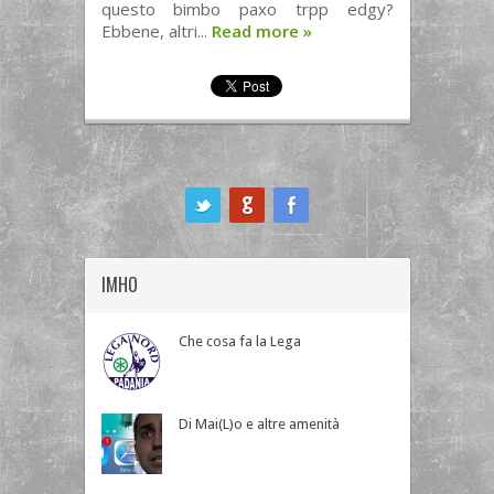
questo bimbo paxo trpp edgy?
Ebbene, altri...
Read more
»
ook
IMHO
Che cosa fa la Lega
Di Mai(L)o e altre amenità