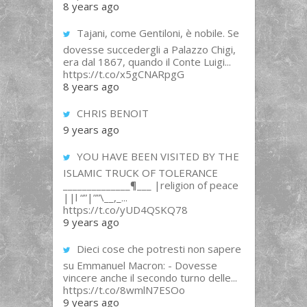
8 years ago
Tajani, come Gentiloni, è nobile. Se
dovesse succedergli a Palazzo Chigi,
era dal 1867, quando il Conte Luigi...
https://t.co/x5gCNARpgG
8 years ago
CHRIS BENOIT
9 years ago
YOU HAVE BEEN VISITED BY THE
ISLAMIC TRUCK OF TOLERANCE
______________¶___ |religion of peace
||l “”|””\__,_...
https://t.co/yUD4QSKQ78
9 years ago
Dieci cose che potresti non sapere
su Emmanuel Macron: - Dovesse
vincere anche il secondo turno delle...
https://t.co/8wmlN7ESOo
9 years ago