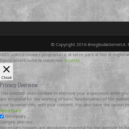
© Copyright 2016 ilmegliodiinternet.it. 
IMDI utilizza cookies proprietari e di terze parti al fine di migliora
fianco accetti tutte le condizioni.
Accetto
Chiudi
Privacy Overview
This website uses cookies to improve your experience while you 
are essential for the working of basic functionalities of the web
your browser only with your consent. You also have the option t
Necessary
Necessary
Sempre abilitato
Necessary cookies are absolutely essential for the website to fun