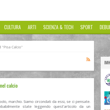
CULTURA
ARTI
SCIENZA & TECH
SPORT
DEBU
twitter
googleplus
facebook
"Pisa Calcio"
IM
nel calcio
olo, marchio. Siamo circondati da essi, se ci pensate.
babilmente state leggendo quest’articolo da un