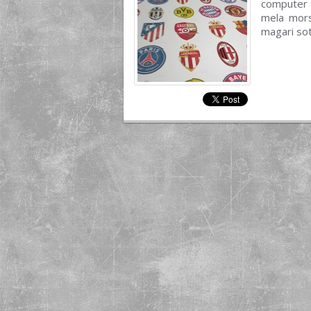
computer 
mela morsi
magari sot