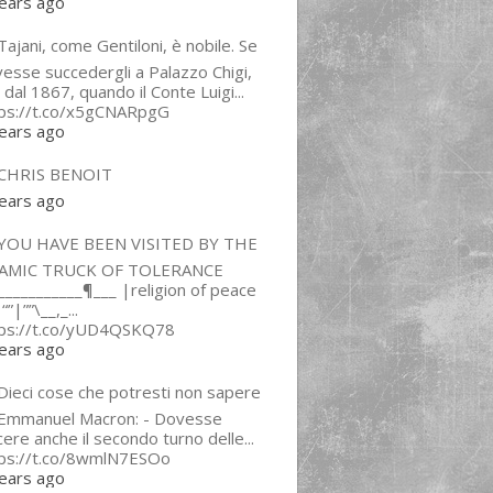
ears ago
ajani, come Gentiloni, è nobile. Se
esse succedergli a Palazzo Chigi,
 dal 1867, quando il Conte Luigi...
tps://t.co/x5gCNARpgG
ears ago
CHRIS BENOIT
ears ago
YOU HAVE BEEN VISITED BY THE
LAMIC TRUCK OF TOLERANCE
___________¶___ |religion of peace
“”|””\__,_...
tps://t.co/yUD4QSKQ78
ears ago
Dieci cose che potresti non sapere
 Emmanuel Macron: - Dovesse
cere anche il secondo turno delle...
tps://t.co/8wmlN7ESOo
ears ago