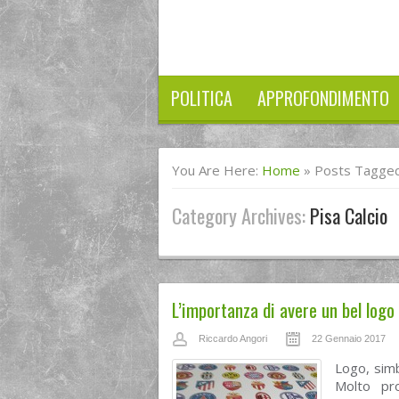
POLITICA
APPROFONDIMENTO
You Are Here:
Home
»
Posts Tagged 
Category Archives:
Pisa Calcio
L’importanza di avere un bel logo 
Riccardo Angori
22 Gennaio 2017
Logo, simb
Molto pro