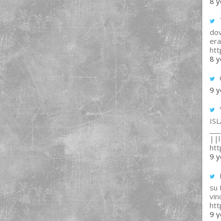
8 y
T
dov
era
ht
8 y
9 y
IS
___
||l 
ht
9 y
su
vin
ht
9 y