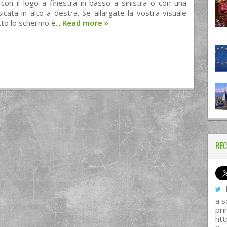
con il logo a finestra in basso a sinistra o con una
cata in alto a destra. Se allargate la vostra visuale
to lo schermo è...
Read more
»
REC
I
a s
pri
htt