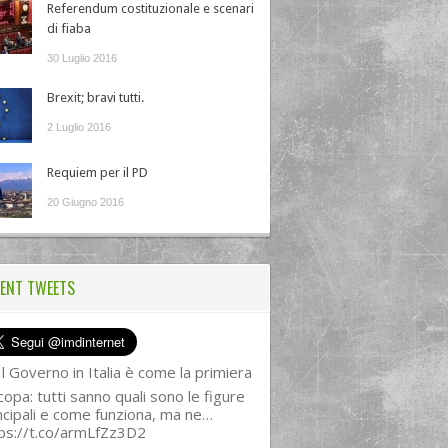
Referendum costituzionale e scenari
di fiaba
30 Luglio 2016
Brexit; bravi tutti.
2 Luglio 2016
Requiem per il PD
20 Giugno 2016
ENT TWEETS
l Governo in Italia è come la primiera
copa: tutti sanno quali sono le figure
ncipali e come funziona, ma ne…
ps://t.co/armLfZz3D2