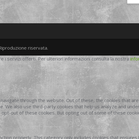
Riproduzione riservata.
twitter
googleplus
facebook
re i servizi offerti. Per ulteriori informazioni consulta la nostra
info
navigate through the website. Out of these, the cookies that ar
site. We also use third-party cookies that help us analyze and und
o opt-out of these cookies. But opting out of some of these cook
ction properly. This category only includes cookies that ensures 