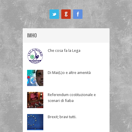
ook
IMHO
Che cosa fa la Lega
Di Mai(L)o e altre amenità
Referendum costituzionale e
scenari di fiaba
Brexit; bravi tutti.