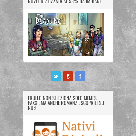
NOVEL REALIZZATA AL 58% DA IMDIANI
ook
FRULLO NON SELEZIONA SOLO MEMES
PAXXI, MA ANCHE ROMANZI. SCOPRILI SU
NDE!