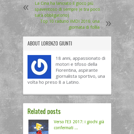
La Cina ha lanciato il gioco più
spaventoso di sempre (e tra poco
sarà obbligatorio)
Top 10 raduno IMDI 2016: una
giornata di follia
ABOUT
LORENZO GIUNTI
18 anni, appassionato di
motori e tifoso della
Fiorentina, aspirante
giornalista sportivo, una
volta ho preso 8 a Latino.
Related posts
Verso l’E3 2017: i giochi già
confermati ...