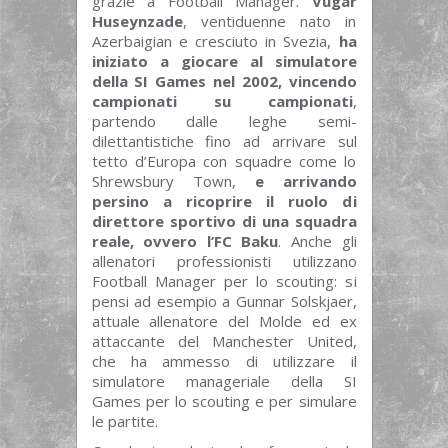
grazie a Football Manager.
Vugar
Huseynzade
, ventiduenne nato in
Azerbaigian e cresciuto in Svezia,
ha
iniziato a giocare al simulatore
della SI Games nel 2002, vincendo
campionati su campionati
,
partendo dalle leghe semi-
dilettantistiche fino ad arrivare sul
tetto d’Europa con squadre come lo
Shrewsbury Town,
e arrivando
persino a ricoprire il ruolo di
direttore sportivo di una squadra
reale, ovvero l’FC Baku
. Anche gli
allenatori professionisti utilizzano
Football Manager per lo scouting: si
pensi ad esempio a Gunnar Solskjaer,
attuale allenatore del Molde ed ex
attaccante del Manchester United,
che ha ammesso di utilizzare il
simulatore manageriale della SI
Games per lo scouting e per simulare
le partite.