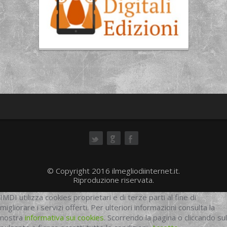
ok
© Copyright 2016 ilmegliodiinternet.it.
Riproduzione riservata.
IMDI utilizza cookies proprietari e di terze parti al fine di
migliorare i servizi offerti. Per ulteriori informazioni consulta la
nostra
informativa sui cookies
. Scorrendo la pagina o cliccando sul