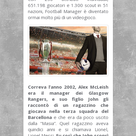
651.198 giocatori e 1.300 scout in 51
nazioni, Football Manager è diventato
ormai molto più di un videogioco.
Correva l’anno 2002, Alex McLeish
era il manager dei Glasgow
Rangers, e suo figlio John gli
raccontò di un ragazzino che
giocava nella terza squadra del
Barcellona
e che era da poco uscito
dalla “Masia”. Quel ragazzino aveva
quindici anni e si chiamava Lionel,
Lionel Messi.
Fu così che John scoprì