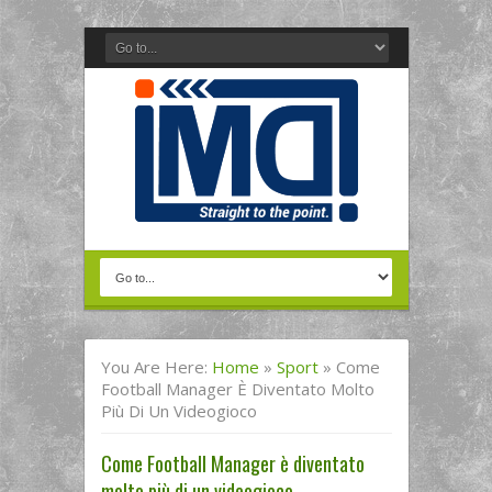
You Are Here:
Home
»
Sport
»
Come
Football Manager È Diventato Molto
Più Di Un Videogioco
Come Football Manager è diventato
molto più di un videogioco