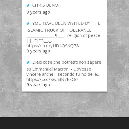
CHRIS BENOIT
9 years ago
YOU HAVE BEEN VISITED BY THE
ISLAMIC TRUCK OF TOLERANCE
______________¶___ |religion of peace
||l “”|””\__,_...
https://t.co/yUD4QSKQ78
9 years ago
Dieci cose che potresti non sapere
su Emmanuel Macron: - Dovesse
vincere anche il secondo turno delle...
https://t.co/8wmlN7ESOo
9 years ago