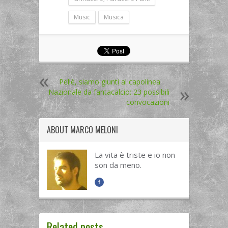
Music
Musica
Pellè, siamo giunti al capolinea
Nazionale da fantacalcio: 23 possibili
convocazioni
ABOUT
MARCO MELONI
La vita è triste e io non
son da meno.
Related posts