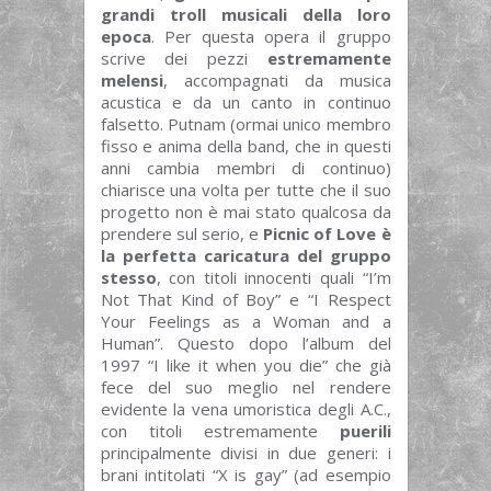
grandi troll musicali della loro
epoca
. Per questa opera il gruppo
scrive dei pezzi
estremamente
melensi
, accompagnati da musica
acustica e da un canto in continuo
falsetto. Putnam (ormai unico membro
fisso e anima della band, che in questi
anni cambia membri di continuo)
chiarisce una volta per tutte che il suo
progetto non è mai stato qualcosa da
prendere sul serio, e
Picnic of Love è
la perfetta caricatura del gruppo
stesso
, con titoli innocenti quali “I’m
Not That Kind of Boy” e “I Respect
Your Feelings as a Woman and a
Human”. Questo dopo l’album del
1997 “I like it when you die” che già
fece del suo meglio nel rendere
evidente la vena umoristica degli A.C.,
con titoli estremamente
puerili
principalmente divisi in due generi: i
brani intitolati “X is gay” (ad esempio