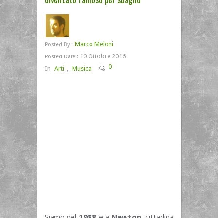
Marco Meloni
Posted By :
10 Ottobre 2016
Posted Date :
0
In
Arti
,
Musica
Siamo nel
1988
e a
Newton
, cittadina