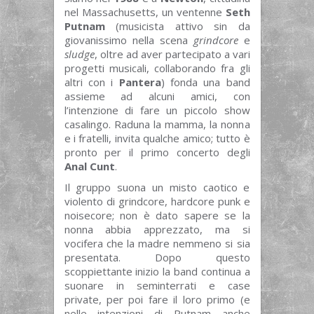
nel Massachusetts, un ventenne
Seth
Putnam
(musicista attivo sin da
giovanissimo nella scena
grindcore
e
sludge
, oltre ad aver partecipato a vari
progetti musicali, collaborando fra gli
altri con i
Pantera
) fonda una band
assieme ad alcuni amici, con
l’intenzione di fare un piccolo show
casalingo. Raduna la mamma, la nonna
e i fratelli, invita qualche amico; tutto è
pronto per il primo concerto degli
Anal Cunt
.
Il gruppo suona un misto caotico e
violento di grindcore, hardcore punk e
noisecore; non è dato sapere se la
nonna abbia apprezzato, ma si
vocifera che la madre nemmeno si sia
presentata. Dopo questo
scoppiettante inizio la band continua a
suonare in seminterrati e case
private, per poi fare il loro primo (e
nelle intenzioni di Putnam anche