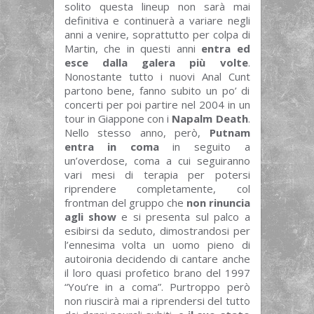
solito questa lineup non sarà mai
definitiva e continuerà a variare negli
anni a venire, soprattutto per colpa di
Martin, che in questi anni
entra ed
esce dalla galera più volte
.
Nonostante tutto i nuovi Anal Cunt
partono bene, fanno subito un po’ di
concerti per poi partire nel 2004 in un
tour in Giappone con i
Napalm Death
.
Nello stesso anno, però,
Putnam
entra in coma
in seguito a
un’overdose, coma a cui seguiranno
vari mesi di terapia per potersi
riprendere completamente, col
frontman del gruppo che
non rinuncia
agli show
e si presenta sul palco a
esibirsi da seduto, dimostrandosi per
l’ennesima volta un uomo pieno di
autoironia decidendo di cantare anche
il loro quasi profetico brano del 1997
“You’re in a coma”. Purtroppo però
non riuscirà mai a riprendersi del tutto