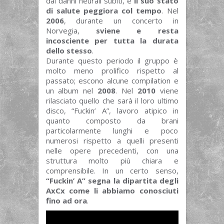
dai danni neurali subiti, e
il suo stato
di salute peggiora col tempo
. Nel
2006
, durante un concerto in
Norvegia,
sviene e resta
incosciente per tutta la durata
dello stesso
.
Durante questo periodo il gruppo è
molto meno prolifico rispetto al
passato; escono alcune compilation e
un album nel
2008
. Nel
2010
viene
rilasciato quello che sarà il loro ultimo
disco, “Fuckin’ A”, lavoro atipico in
quanto composto da brani
particolarmente lunghi e poco
numerosi rispetto a quelli presenti
nelle opere precedenti, con una
struttura molto più chiara e
comprensibile. In un certo senso,
“Fuckin’ A” segna la dipartita degli
AxCx come li abbiamo conosciuti
fino ad ora
.