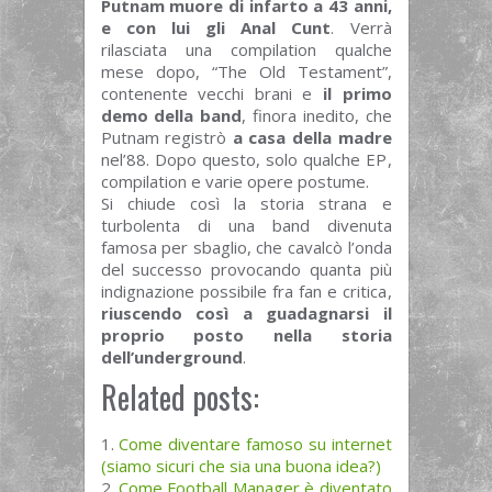
Putnam muore di infarto a 43 anni,
e con lui gli Anal Cunt
. Verrà
rilasciata una compilation qualche
mese dopo, “The Old Testament”,
contenente vecchi brani e
il primo
demo della band
, finora inedito, che
Putnam registrò
a casa della madre
nel’88. Dopo questo, solo qualche EP,
compilation e varie opere postume.
Si chiude così la storia strana e
turbolenta di una band divenuta
famosa per sbaglio, che cavalcò l’onda
del successo provocando quanta più
indignazione possibile fra fan e critica,
riuscendo così a guadagnarsi il
proprio posto nella storia
dell’underground
.
Related posts:
Come diventare famoso su internet
(siamo sicuri che sia una buona idea?)
Come Football Manager è diventato