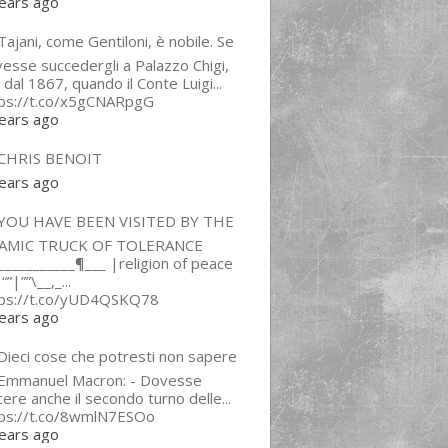
ears ago
ajani, come Gentiloni, è nobile. Se
esse succedergli a Palazzo Chigi,
 dal 1867, quando il Conte Luigi...
tps://t.co/x5gCNARpgG
ears ago
CHRIS BENOIT
ears ago
YOU HAVE BEEN VISITED BY THE
LAMIC TRUCK OF TOLERANCE
___________¶___ |religion of peace
“”|””\__,_...
tps://t.co/yUD4QSKQ78
ears ago
Dieci cose che potresti non sapere
 Emmanuel Macron: - Dovesse
cere anche il secondo turno delle...
tps://t.co/8wmlN7ESOo
ears ago