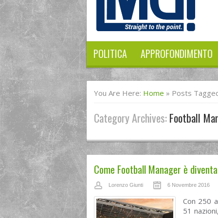
POLITICA
APPROFONDIMENTO
You Are Here:
Home
»
Posts Tagged
Category Archives:
Football Ma
Come Football Manager è diventat
Lorenzo Giunti
6 Novembre 2016
Con 250 at
51 nazioni