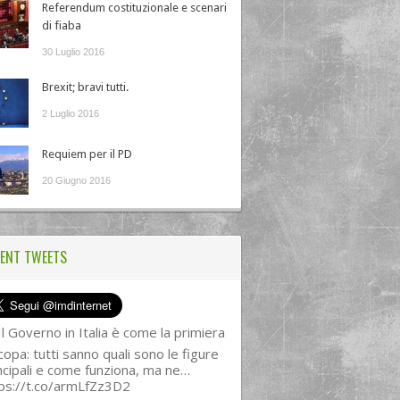
Referendum costituzionale e scenari
di fiaba
30 Luglio 2016
Brexit; bravi tutti.
2 Luglio 2016
Requiem per il PD
20 Giugno 2016
ENT TWEETS
l Governo in Italia è come la primiera
copa: tutti sanno quali sono le figure
ncipali e come funziona, ma ne…
ps://t.co/armLfZz3D2