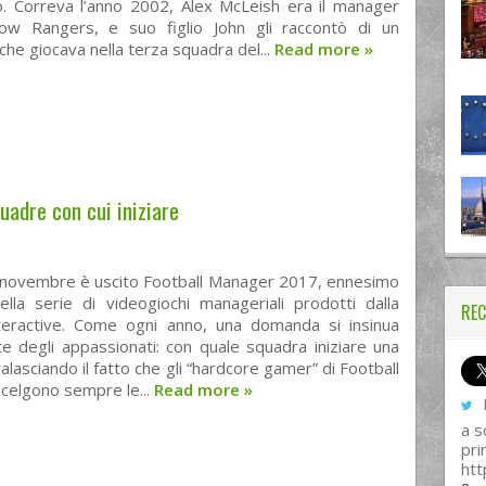
o. Correva l’anno 2002, Alex McLeish era il manager
ow Rangers, e suo figlio John gli raccontò di un
che giocava nella terza squadra del...
Read more
»
uadre con cui iniziare
 novembre è uscito Football Manager 2017, ennesimo
ella serie di videogiochi manageriali prodotti dalla
REC
teractive. Come ogni anno, una domanda si insinua
e degli appassionati: con quale squadra iniziare una
ralasciando il fatto che gli “hardcore gamer” di Football
celgono sempre le...
Read more
»
I
a s
pri
htt