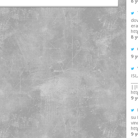
8 y
T
dov
era
ht
8 y
9 y
IS
___
||l 
ht
9 y
su
vin
ht
9 y