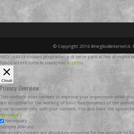
© Copyright 2016 ilmegliodiinternet.it. 
IMDI utilizza cookies proprietari e di terze parti al fine di migliora
fianco accetti tutte le condizioni.
Accetto
Chiudi
Privacy Overview
This website uses cookies to improve your experience while you 
are essential for the working of basic functionalities of the web
your browser only with your consent. You also have the option t
Necessary
Necessary
Sempre abilitato
Necessary cookies are absolutely essential for the website to fun