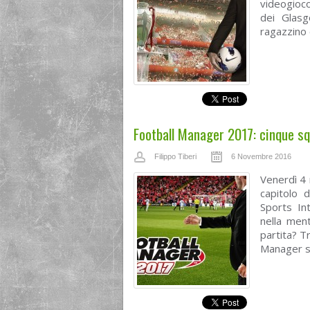
videogioc
dei Glasg
ragazzino 
Football Manager 2017: cinque sq
Filippo Tiberi
6 Novembre 2016
Venerdì 4
capitolo d
Sports In
nella ment
partita? T
Manager s