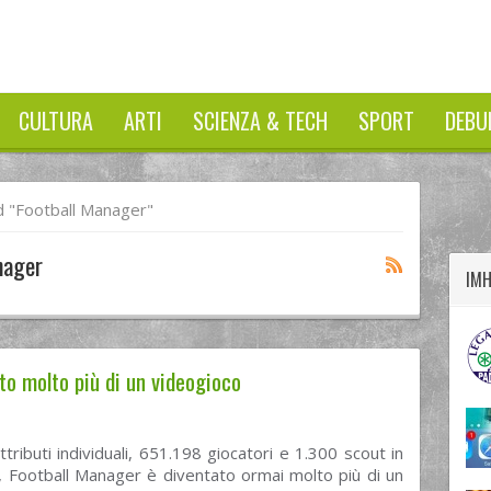
CULTURA
ARTI
SCIENZA & TECH
SPORT
DEBU
twitter
googleplus
facebook
 "football Manager"
nager
IM
o molto più di un videogioco
tributi individuali, 651.198 giocatori e 1.300 scout in
, Football Manager è diventato ormai molto più di un