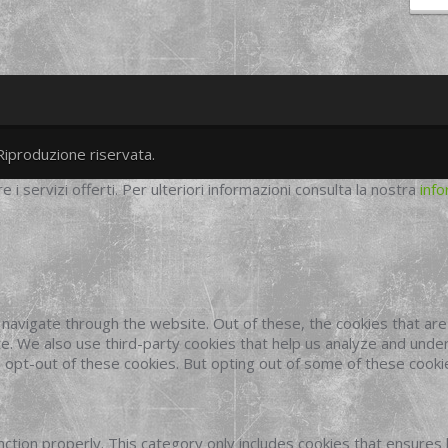
Riproduzione riservata.
twitter
googleplus
facebook
re i servizi offerti. Per ulteriori informazioni consulta la nostra
info
navigate through the website. Out of these, the cookies that ar
site. We also use third-party cookies that help us analyze and und
o opt-out of these cookies. But opting out of some of these cook
ction properly. This category only includes cookies that ensures 