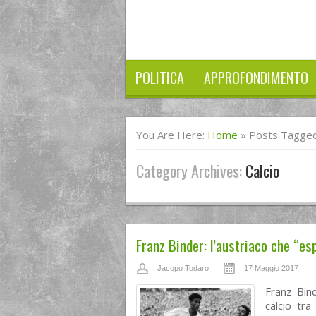
POLITICA
APPROFONDIMENTO
You Are Here:
Home
»
Posts Tagged
Category Archives:
Calcio
Franz Binder: l’austriaco che “e
Jacopo Todaro
17 Maggio 2017
Franz Bin
calcio tr