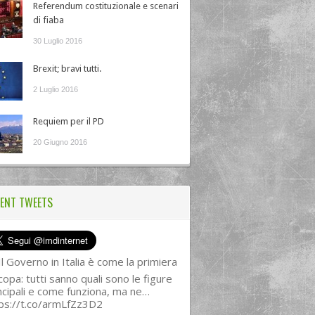
Referendum costituzionale e scenari
di fiaba
30 Luglio 2016
Brexit; bravi tutti.
2 Luglio 2016
Requiem per il PD
20 Giugno 2016
ENT TWEETS
l Governo in Italia è come la primiera
copa: tutti sanno quali sono le figure
ncipali e come funziona, ma ne…
ps://t.co/armLfZz3D2