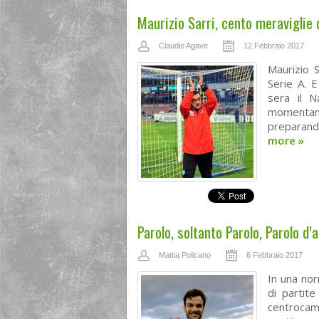
Maurizio Sarri, cento meraviglie 
Claudio Agave
12 Febbraio 2017
Maurizio S
Serie A. E
sera il N
momentan
preparando
more
»
Parolo, soltanto Parolo, Parolo d’
Mattia Policano
6 Febbraio 2017
In una nor
di partite
centrocamp