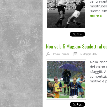
centravan
mostruose
l’uomo sim
more
»
Non solo 5 Maggio: Scudetti al c
Paolo Terrasi
5 Maggio 2017
Nella rico
del calcio 
sfuggiti. A
competizio
motivo è p