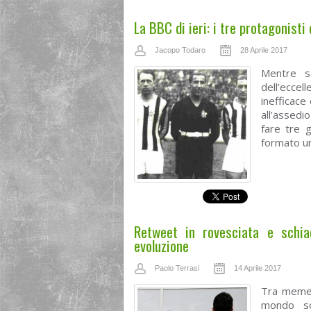
La BBC di ieri: i tre protagonisti
Jacopo Todaro
28 Aprile 2017
Mentre sc
dell’eccel
inefficace
all’assedi
fare tre g
formato un
Retweet in rovesciata e schiac
evoluzione
Paolo Terrasi
14 Aprile 2017
Tra memes 
mondo so