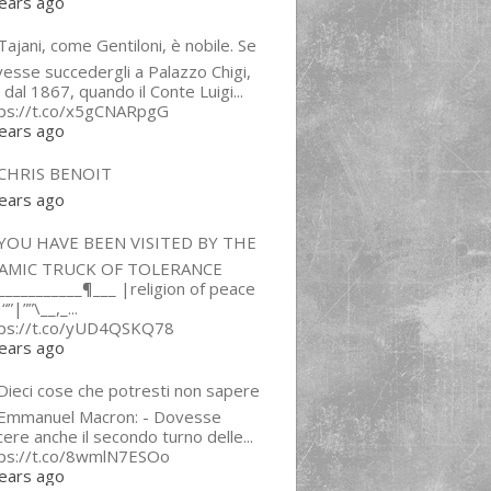
ears ago
ajani, come Gentiloni, è nobile. Se
esse succedergli a Palazzo Chigi,
 dal 1867, quando il Conte Luigi...
tps://t.co/x5gCNARpgG
ears ago
CHRIS BENOIT
ears ago
YOU HAVE BEEN VISITED BY THE
LAMIC TRUCK OF TOLERANCE
___________¶___ |religion of peace
“”|””\__,_...
tps://t.co/yUD4QSKQ78
ears ago
Dieci cose che potresti non sapere
 Emmanuel Macron: - Dovesse
cere anche il secondo turno delle...
tps://t.co/8wmlN7ESOo
ears ago