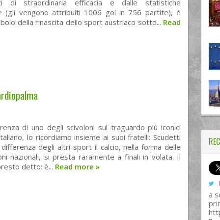
ti di straordinaria efficacia e dalle statistiche
 (gli vengono attribuiti 1006 gol in 756 partite), è
bolo della rinascita dello sport austriaco sotto...
Read
ardiopalma
rrenza di uno degli scivoloni sul traguardo più iconici
italiano, lo ricordiamo insieme ai suoi fratelli: Scudetti
REC
 differenza degli altri sport il calcio, nella forma delle
ni nazionali, si presta raramente a finali in volata. Il
resto detto: è...
Read more
»
I
a s
pri
htt