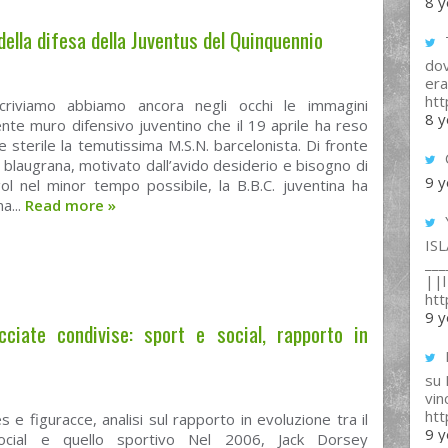
8 y
 della difesa della Juventus del Quinquennio
T
dov
era
ht
riviamo abbiamo ancora negli occhi le immagini
8 y
lente muro difensivo juventino che il 19 aprile ha reso
 e sterile la temutissima M.S.N. barcelonista. Di fronte
o blaugrana, motivato dall’avido desiderio e bisogno di
9 y
ol nel minor tempo possibile, la B.B.C. juventina ha
a...
Read more
»
IS
___
||l 
ht
9 y
ciate condivise: sport e social, rapporto in
su
vin
ht
e figuracce, analisi sul rapporto in evoluzione tra il
9 y
cial e quello sportivo Nel 2006, Jack Dorsey