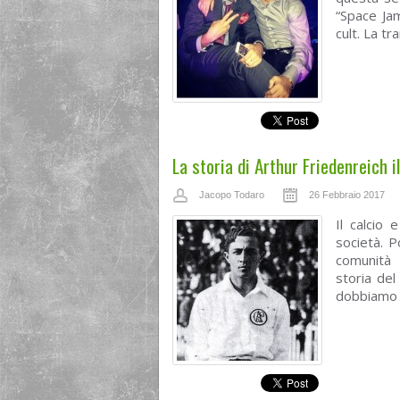
“Space Jam
cult. La tr
La storia di Arthur Friedenreich i
Jacopo Todaro
26 Febbraio 2017
Il calcio 
società. P
comunità 
storia del
dobbiamo p