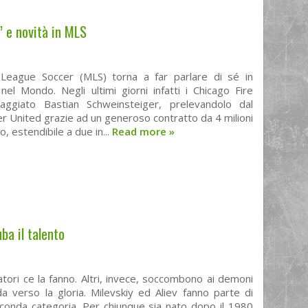
” e novità in MLS
League Soccer (MLS) torna a far parlare di sé in
el Mondo. Negli ultimi giorni infatti i Chicago Fire
aggiato Bastian Schweinsteiger, prelevandolo dal
 United grazie ad un generoso contratto da 4 milioni
, estendibile a due in...
Read more
»
uba il talento
iatori ce la fanno. Altri, invece, soccombono ai demoni
da verso la gloria. Milevskiy ed Aliev fanno parte di
conda categoria. Per chiunque sia nato dopo il 1980