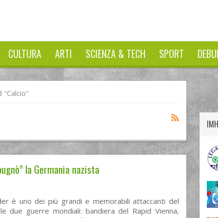
CULTURA
ARTI
SCIENZA & TECH
SPORT
DEBU
twitter
googleplus
facebook
 "calcio"
IM
spugnò” la Germania nazista
der è uno dei più grandi e memorabili attaccanti del
a le due guerre mondiali: bandiera del Rapid Vienna,