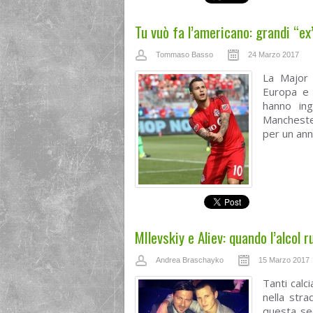
Tu vuò fa l’americano: grandi “ex
Tommaso Basso
24 Marzo 2017
La Major 
Europa e n
hanno ing
Manchester
per un anno
MIlevskiy e Aliev: quando l’alcol r
Andrea Braschayko
15 Marzo 2017
Tanti calc
nella stra
questa se