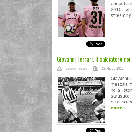
cinquettav
2016, alc
streaming s
Giovanni Ferrari, il calciatore dei
Jacopo Todaro
29 Marzo 2017
Giovanni F
mezzala me
nella sto
statistico
otto scude
more
»