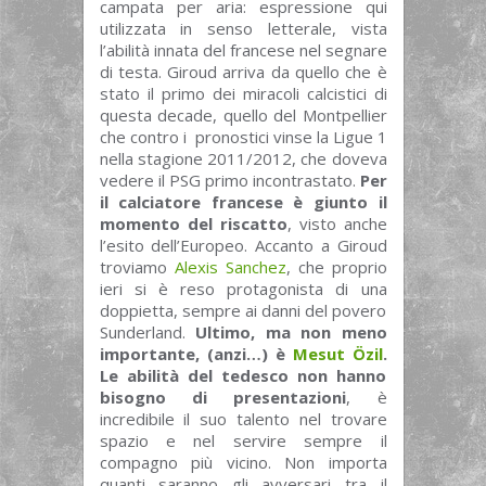
campata per aria: espressione qui
utilizzata in senso letterale, vista
l’abilità innata del francese nel segnare
di testa. Giroud arriva da quello che è
stato il primo dei miracoli calcistici di
questa decade, quello del Montpellier
che contro i pronostici vinse la Ligue 1
nella stagione 2011/2012, che doveva
vedere il PSG primo incontrastato.
Per
il calciatore francese è giunto il
momento del riscatto
, visto anche
l’esito dell’Europeo. Accanto a Giroud
troviamo
Alexis Sanchez
, che proprio
ieri si è reso protagonista di una
doppietta, sempre ai danni del povero
Sunderland.
Ultimo, ma non meno
importante, (anzi…) è
Mesut Özil
.
Le abilità del tedesco non hanno
bisogno di presentazioni
, è
incredibile il suo talento nel trovare
spazio e nel servire sempre il
compagno più vicino. Non importa
quanti saranno gli avversari tra il