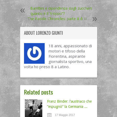
Bambini e dipendenza dagli zuccheri:
quanto è il “troppo”?
The Paddle Chronicles: parte II di III
ABOUT
LORENZO GIUNTI
18 anni, appassionato di
motori e tifoso della
Fiorentina, aspirante
giornalista sportivo, una
volta ho preso 8 a Latino.
Related posts
Franz Binder: l’austriaco che
“espugnò” la Germania ...
17 Maggio 2017