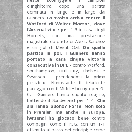
d’Inghilterra dopo una partita
dominata in lungo e in largo dai
Gunners.
La svolta arriva contro il
Watford di Walter Mazzari, dove
l’Arsenal vince per 1-3
in casa degli
Hornets, con una prestazione
magistrale da parte di Alexis Sanchez
e un gol di Mesut Özil.
Da quella
partita in poi, i Gunners hanno
portato a casa cinque vittorie
consecutive in BPL
– contro Watford,
Southampton, Hull City, Chelsea e
Swansea – prendendosi la prima
posizione. Nonostante il deludente
pareggio con il Middlesbrough per 0-
0, i Gunners hanno saputo reagire,
battendo il Sunderland per 1-4.
Che
sia l’anno buono? Forse. Non solo
in Premier, ma anche in Europa,
l’Arsenal ha giocato bene
contro
compagini come il PSG, con un 1-1
ottenuto al parco dei principi; e come