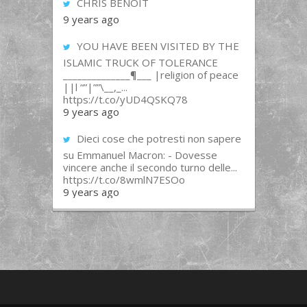
CHRIS BENOIT
9 years ago
YOU HAVE BEEN VISITED BY THE
ISLAMIC TRUCK OF TOLERANCE
______________¶___ |religion of peace
||l “”|””\__,_...
https://t.co/yUD4QSKQ78
9 years ago
Dieci cose che potresti non sapere
su Emmanuel Macron: - Dovesse
vincere anche il secondo turno delle...
https://t.co/8wmlN7ESOo
9 years ago