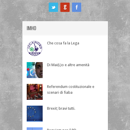
ook
IMHO
Che cosa fa la Lega
Di Mai(L)o e altre amenità
Referendum costituzionale e
scenari di fiaba
Brexit; bravi tutti.