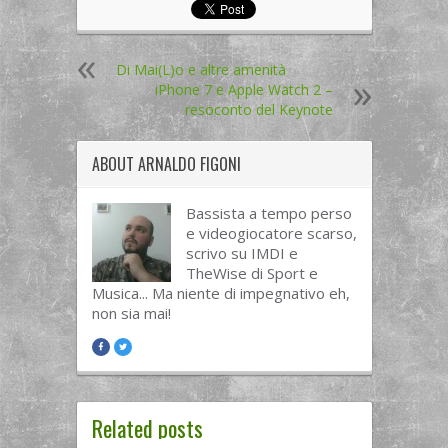
Di Mai(L)o e altre amenità
iPhone 7 e Apple Watch 2 –
resoconto del Keynote
ABOUT
ARNALDO FIGONI
Bassista a tempo perso
e videogiocatore scarso,
scrivo su IMDI e
TheWise di Sport e
Musica... Ma niente di impegnativo eh,
non sia mai!
Related posts