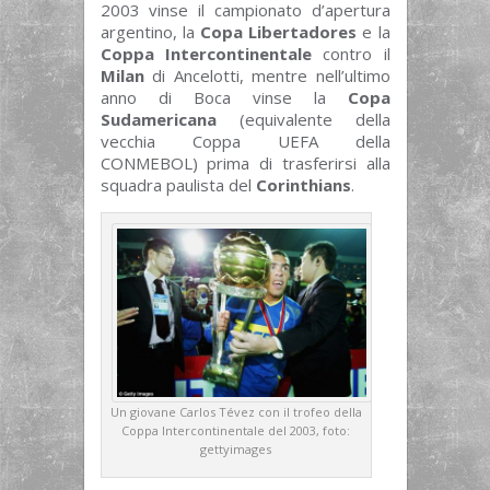
2003 vinse il campionato d’apertura
argentino, la
Copa Libertadores
e la
Coppa Intercontinentale
contro il
Milan
di Ancelotti, mentre nell’ultimo
anno di Boca vinse la
Copa
Sudamericana
(equivalente della
vecchia Coppa UEFA della
CONMEBOL) prima di trasferirsi alla
squadra paulista del
Corinthians
.
Un giovane Carlos Tévez con il trofeo della
Coppa Intercontinentale del 2003, foto:
gettyimages