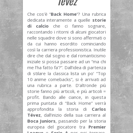
Tevez
Che cos’è “
Back Home
“? Una rubrica
dedicata interamente a quelle
storie
di calcio
che ci fanno sognare,
raccontando i ritorni di alcuni giocatori
nelle squadre dove si sono affermati o
da cui hanno esordito cominciando
così la carriera professionistica. Inutile
dire che dal sogno e dal romanticismo
iniziale si possa passare ad un “ma chi
me l’ha fatto fa’?”. Dall’idea di partenza
di stilare la classica lista un po’ “Top
10 anime comebacks”, si è arrivati ad
una rubrica a parte. D’altronde più
storie fanno più articoli, e più articoli =
profit. Bando alle ciance, in questa
prima puntata di “Back Home” verrà
approfondita la storia di
Carlos
Tévez
, dall’inizio della sua carriera al
Boca Juniors
, passando per la storia
europea del giocatore tra
Premier
League
e
Serie A
per poi tornare,