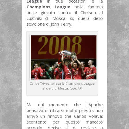
League
in due occasioni e la
Champions League
nella famosa
finale giocata contro il Chelsea al
Luzhniki di Mosca, sì, quella dello
scivolone di John Terry.
Carlos Tévez solleva la Champions League
al cielo di Mosca, foto: AP
Ma dal momento che l’Apache
pensava di ritirarsi molto presto, non
arrivò un rinnovo che Carlos voleva:
scontento per questo mancato
accordo, decise sì di restare a