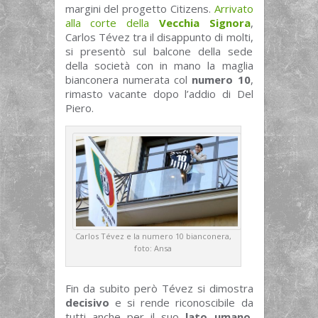
margini del progetto Citizens.
Arrivato
alla corte della
Vecchia Signora
,
Carlos Tévez tra il disappunto di molti,
si presentò sul balcone della sede
della società con in mano la maglia
bianconera numerata col
numero 10
,
rimasto vacante dopo l’addio di Del
Piero.
Carlos Tévez e la numero 10 bianconera,
foto: Ansa
Fin da subito però Tévez si dimostra
decisivo
e si rende riconoscibile da
tutti anche per il suo
lato umano
,