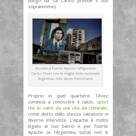
(luogo da cui Carlos prende il suo
soprannome).
Murales a Fuerte Apache raffigurante
Carlos Tévez con la maglia della nazionale
Argentina, foto: Javier Heinzmann
Proprio in quel quartiere Tévez
comincia a conoscere il calcio,
sport
che lo salvò da una vita da criminale
,
come detto dallo stesso calciatore in
diverse interviste. L’Apache è molto
legato al suo barrio e per Fuerte
Apache (e l’Argentina tutta) non è