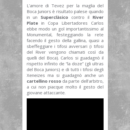
L’amore di Tevez per la maglia del
Boca Juniors è risultato palese quando
in un
Superclàsico
contro il
River
Plate
in Copa Libertadores Carlos
ebbe modo un gol importantissimo al
Monumental, festeggiando la rete
facendo il gesto della gallina, quasi a
sbeffeggiare i tifosi avversari (i tifosi
del River vengono chiamati così da
quelli del Boca). Carlos si guadagnò il
rispetto infinito de “la doze” (gli ultras
del Boca Juniors) e di tutti i tifosi degli
Xeneizes ma si guadagnò anche un
cartellino rosso
da parte dell’arbitro,
a cui non piacque molto il gesto del
giovane attaccante.