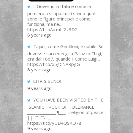
Il Governo in Italia è come la
primiera a scopa: tutti sanno quali
sono le figure principali e come
funziona, ma ne…
https://t.co/armLfZz3D2
8 years ago
Tajani, come Gentiloni, è nobile. Se
dovesse succedergli a Palazzo Chigi,
era dal 1867, quando il Conte Luigi...
https://t.co/x5gCNARpgG
8 years ago
CHRIS BENOIT
9 years ago
YOU HAVE BEEN VISITED BY THE
ISLAMIC TRUCK OF TOLERANCE
______________¶___ |religion of peace
||l “”|””\__,_...
https://t.co/yUD4QSKQ78
9 years ago