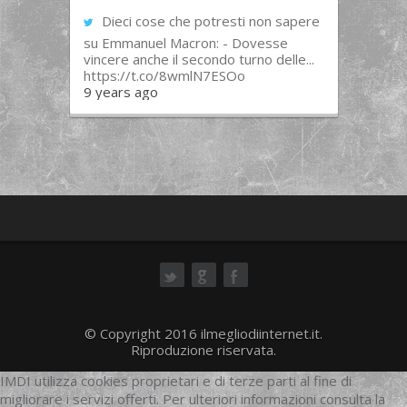
Dieci cose che potresti non sapere
su Emmanuel Macron: - Dovesse
vincere anche il secondo turno delle...
https://t.co/8wmlN7ESOo
9 years ago
ok
© Copyright 2016 ilmegliodiinternet.it.
Riproduzione riservata.
IMDI utilizza cookies proprietari e di terze parti al fine di
migliorare i servizi offerti. Per ulteriori informazioni consulta la