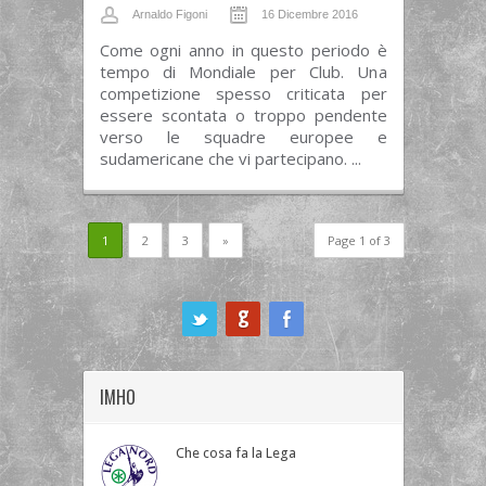
Arnaldo Figoni
16 Dicembre 2016
Come ogni anno in questo periodo è
tempo di Mondiale per Club. Una
competizione spesso criticata per
essere scontata o troppo pendente
verso le squadre europee e
sudamericane che vi partecipano. ...
1
2
3
»
Page 1 of 3
ook
IMHO
Che cosa fa la Lega