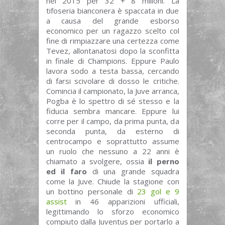
nel 2015 per 32 + 8 milioni. La
tifoseria bianconera è spaccata in due
a causa del grande esborso
economico per un ragazzo scelto col
fine di rimpiazzare una certezza come
Tevez, allontanatosi dopo la sconfitta
in finale di Champions. Eppure Paulo
lavora sodo a testa bassa, cercando
di farsi scivolare di dosso le critiche.
Comincia il campionato, la Juve arranca,
Pogba è lo spettro di sé stesso e la
fiducia sembra mancare. Eppure lui
corre per il campo, da prima punta, da
seconda punta, da esterno di
centrocampo e soprattutto assume
un ruolo che nessuno a 22 anni è
chiamato a svolgere, ossia
il perno
ed il faro
di una grande squadra
come la Juve. Chiude la stagione con
un bottino personale di
23 gol e 9
assist
in 46 apparizioni ufficiali,
legittimando lo sforzo economico
compiuto dalla Juventus per portarlo a