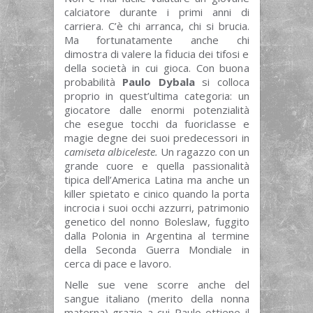
calciatore durante i primi anni di
carriera. C’è chi arranca, chi si brucia.
Ma fortunatamente anche chi
dimostra di valere la fiducia dei tifosi e
della società in cui gioca. Con buona
probabilità
Paulo Dybala
si colloca
proprio in quest’ultima categoria: un
giocatore dalle enormi potenzialità
che esegue tocchi da fuoriclasse e
magie degne dei suoi predecessori in
camiseta albiceleste.
Un ragazzo con un
grande cuore e quella passionalità
tipica dell’America Latina ma anche un
killer spietato e cinico quando la porta
incrocia i suoi occhi azzurri, patrimonio
genetico del nonno Boleslaw, fuggito
dalla Polonia in Argentina al termine
della Seconda Guerra Mondiale in
cerca di pace e lavoro.
Nelle sue vene scorre anche del
sangue italiano (merito della nonna
materna) grazie a cui Paulo ottiene il