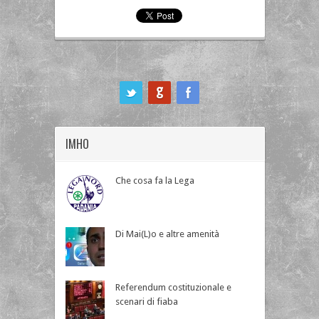
ook
IMHO
Che cosa fa la Lega
Di Mai(L)o e altre amenità
Referendum costituzionale e
scenari di fiaba