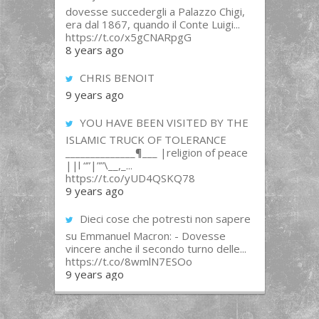
dovesse succedergli a Palazzo Chigi,
era dal 1867, quando il Conte Luigi...
https://t.co/x5gCNARpgG
8 years ago
CHRIS BENOIT
9 years ago
YOU HAVE BEEN VISITED BY THE
ISLAMIC TRUCK OF TOLERANCE
______________¶___ |religion of peace
||l “”|””\__,_...
https://t.co/yUD4QSKQ78
9 years ago
Dieci cose che potresti non sapere
su Emmanuel Macron: - Dovesse
vincere anche il secondo turno delle...
https://t.co/8wmlN7ESOo
9 years ago