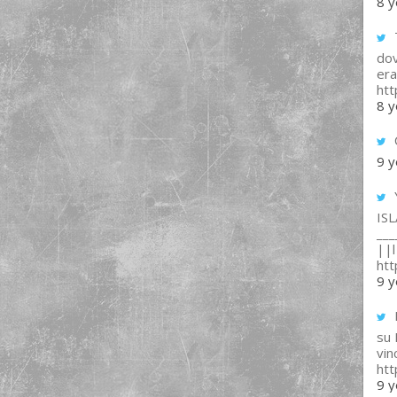
8 y
T
dov
era
ht
8 y
9 y
IS
___
||l 
ht
9 y
su
vin
ht
9 y