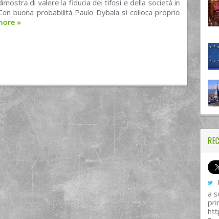
imostra di valere la fiducia dei tifosi e della società in
 Con buona probabilità Paulo Dybala si colloca proprio
more
»
REC
I
a s
pri
htt