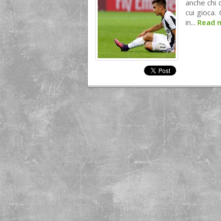
anche chi d
cui gioca.
in...
Read 