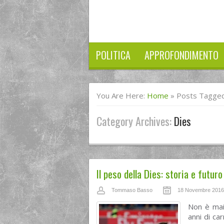
POLITICA
APPROFONDIMENTO
You Are Here:
Home
»
Posts Tagged
Category Archives:
Dies
Il peso della Dies: storia e futuro
Tommaso Basso
18 Novembre 2016
Non è mai 
anni di ca