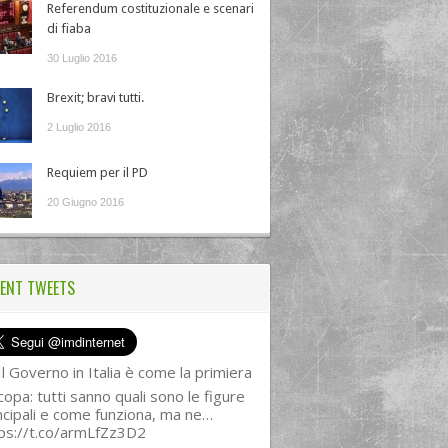
Referendum costituzionale e scenari
di fiaba
30 Luglio 2016
Brexit; bravi tutti.
2 Luglio 2016
Requiem per il PD
20 Giugno 2016
ENT TWEETS
l Governo in Italia è come la primiera
copa: tutti sanno quali sono le figure
ncipali e come funziona, ma ne…
ps://t.co/armLfZz3D2