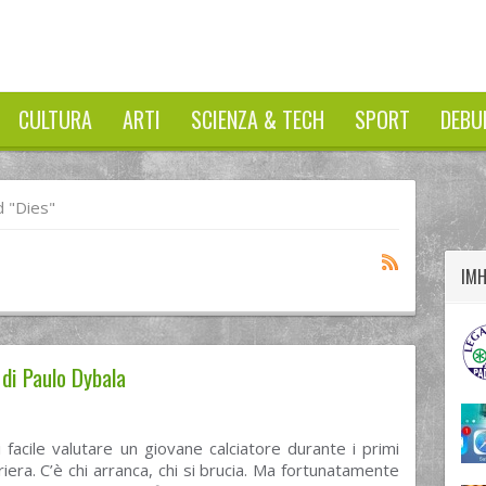
CULTURA
ARTI
SCIENZA & TECH
SPORT
DEBU
twitter
googleplus
facebook
 "Dies"
IM
 di Paulo Dybala
facile valutare un giovane calciatore durante i primi
rriera. C’è chi arranca, chi si brucia. Ma fortunatamente