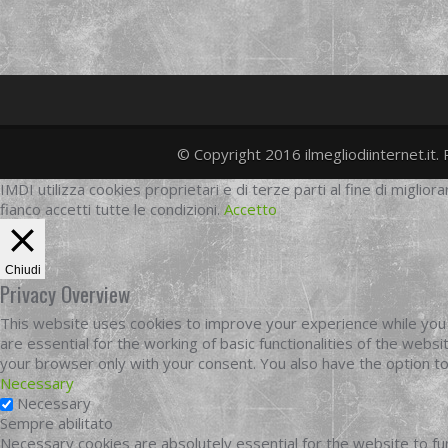
© Copyright 2016 ilmegliodiinternet.it. 
IMDI utilizza cookies proprietari e di terze parti al fine di migliora
fianco accetti tutte le condizioni.
Accetto
Chiudi
Privacy Overview
This website uses cookies to improve your experience while you 
are essential for the working of basic functionalities of the web
your browser only with your consent. You also have the option t
Necessary
Necessary
Sempre abilitato
Necessary cookies are absolutely essential for the website to fun