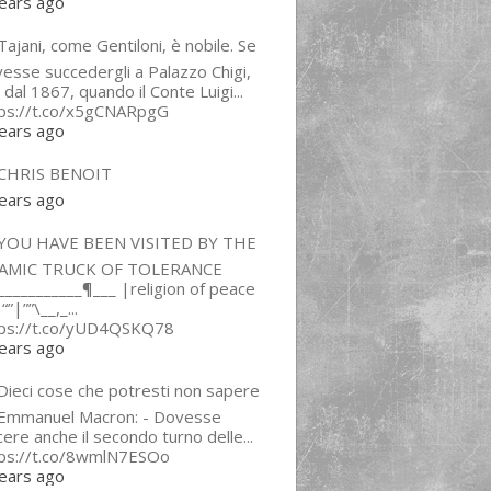
ears ago
ajani, come Gentiloni, è nobile. Se
esse succedergli a Palazzo Chigi,
 dal 1867, quando il Conte Luigi...
tps://t.co/x5gCNARpgG
ears ago
CHRIS BENOIT
ears ago
YOU HAVE BEEN VISITED BY THE
LAMIC TRUCK OF TOLERANCE
___________¶___ |religion of peace
“”|””\__,_...
tps://t.co/yUD4QSKQ78
ears ago
Dieci cose che potresti non sapere
 Emmanuel Macron: - Dovesse
cere anche il secondo turno delle...
tps://t.co/8wmlN7ESOo
ears ago