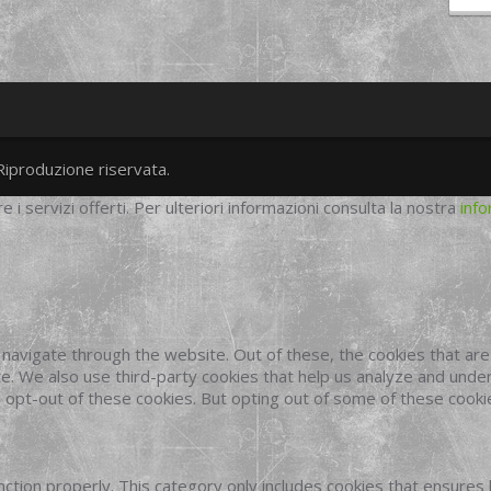
Riproduzione riservata.
twitter
googleplus
facebook
re i servizi offerti. Per ulteriori informazioni consulta la nostra
info
navigate through the website. Out of these, the cookies that ar
site. We also use third-party cookies that help us analyze and und
o opt-out of these cookies. But opting out of some of these cook
ction properly. This category only includes cookies that ensures 