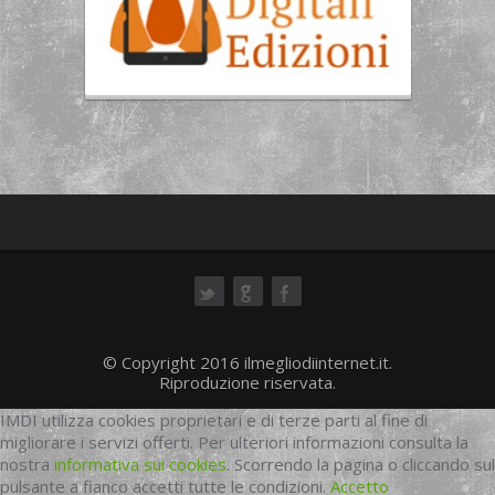
ok
© Copyright 2016 ilmegliodiinternet.it.
Riproduzione riservata.
IMDI utilizza cookies proprietari e di terze parti al fine di
migliorare i servizi offerti. Per ulteriori informazioni consulta la
nostra
informativa sui cookies
. Scorrendo la pagina o cliccando sul
pulsante a fianco accetti tutte le condizioni.
Accetto