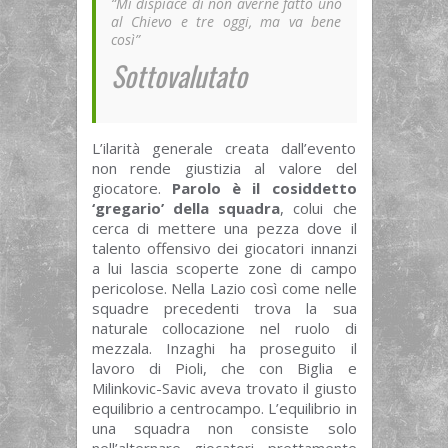
“Mi dispiace di non averne fatto uno
al Chievo e tre oggi, ma va bene
così”
Sottovalutato
L’ilarità generale creata dall’evento
non rende giustizia al valore del
giocatore.
Parolo è il cosiddetto
‘gregario’ della squadra
, colui che
cerca di mettere una pezza dove il
talento offensivo dei giocatori innanzi
a lui lascia scoperte zone di campo
pericolose. Nella Lazio così come nelle
squadre precedenti trova la sua
naturale collocazione nel ruolo di
mezzala. Inzaghi ha proseguito il
lavoro di Pioli, che con Biglia e
Milinkovic-Savic aveva trovato il giusto
equilibrio a centrocampo. L’equilibrio in
una squadra non consiste solo
nell’alternare giocatori prettamente