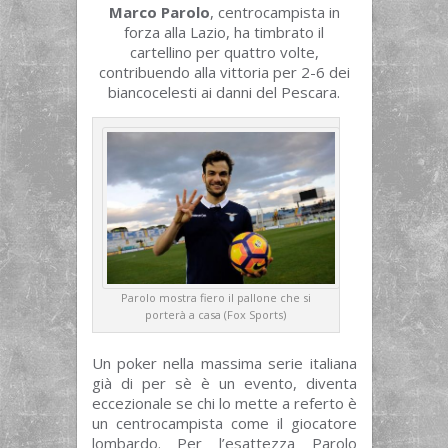
Marco Parolo
, centrocampista in
forza alla Lazio, ha timbrato il
cartellino per quattro volte,
contribuendo alla vittoria per 2-6 dei
biancocelesti ai danni del Pescara.
Parolo mostra fiero il pallone che si
porterà a casa (Fox Sports)
Un poker nella massima serie italiana
già di per sè è un evento, diventa
eccezionale se chi lo mette a referto è
un centrocampista come il giocatore
lombardo. Per l’esattezza Parolo