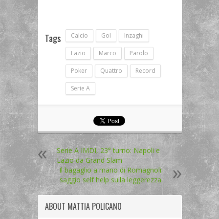
Calcio
Gol
Inzaghi
Tags
Lazio
Marco
Parolo
Poker
Quattro
Record
Serie A
Serie A IMDI, 23° turno: Napoli e
Lazio da Grand Slam
Il bagaglio a mano di Romagnoli:
saggio self help sulla leggerezza.
ABOUT
MATTIA POLICANO