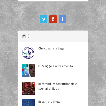
ook
IMHO
Che cosa fa la Lega
Di Mai(L)o e altre amenità
Referendum costituzionale e
scenari di fiaba
Brexit; bravi tutti.