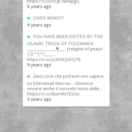
https://t.co/x5gCNARpgG
8 years ago
CHRIS BENOIT
9 years ago
YOU HAVE BEEN VISITED BY THE
ISLAMIC TRUCK OF TOLERANCE
______________¶___ |religion of peace
||l “”|””\__,_...
https://t.co/yUD4QSKQ78
9 years ago
Dieci cose che potresti non sapere
su Emmanuel Macron: - Dovesse
vincere anche il secondo turno delle...
https://t.co/8wmlN7ESOo
9 years ago