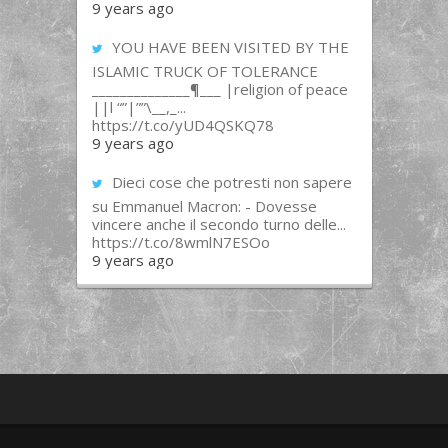
9 years ago
YOU HAVE BEEN VISITED BY THE
ISLAMIC TRUCK OF TOLERANCE
______________¶___ |religion of peace
||l “”|””\__,_...
https://t.co/yUD4QSKQ78
9 years ago
Dieci cose che potresti non sapere
su Emmanuel Macron: - Dovesse
vincere anche il secondo turno delle...
https://t.co/8wmlN7ESOo
9 years ago