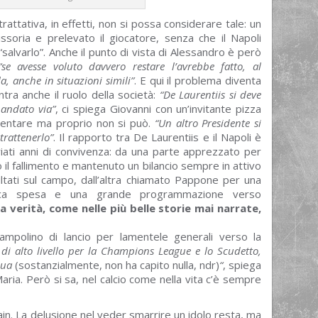
attativa, in effetti, non si possa considerare tale: un
ssoria e prelevato il giocatore, senza che il Napoli
salvarlo”. Anche il punto di vista di Alessandro è però
“se avesse voluto davvero restare l’avrebbe fatto, al
a, anche in situazioni simili”
. E qui il problema diventa
ra anche il ruolo della società:
“De Laurentiis si deve
 andato via”
, ci spiega Giovanni con un’invitante pizza
dentare ma proprio non si può.
“Un altro Presidente si
rattenerlo”
. Il rapporto tra De Laurentiis e il Napoli è
iati anni di convivenza: da una parte apprezzato per
 il fallimento e mantenuto un bilancio sempre in attivo
sultati sul campo, dall’altra chiamato Pappone per una
poca spesa e una grande programmazione verso
a verità, come nelle più belle storie mai narrate,
ampolino di lancio per lamentele generali verso la
i alto livello per la Champions League e lo Scudetto,
qua
(sostanzialmente, non ha capito nulla, ndr)
“
, spiega
ia. Però si sa, nel calcio come nella vita c’è sempre
ain. La delusione nel veder smarrire un idolo resta, ma