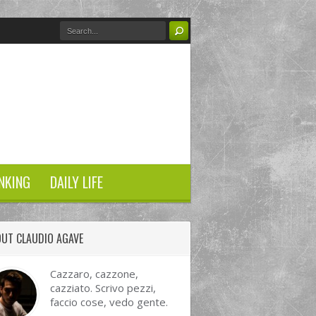
NKING
DAILY LIFE
UT CLAUDIO AGAVE
Cazzaro, cazzone,
cazziato. Scrivo pezzi,
faccio cose, vedo gente.