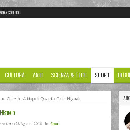
BORA CON NOI!
CULTURA
ARTI
SCIENZA & TECH
SPORT
DEBU
ABO
mo Chiesto A Napoli Quanto Odia Higuain
 Higuain
28 Agosto 2016
In
Sport
ted Date :