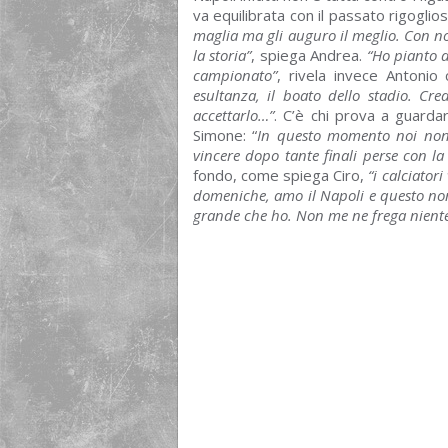
va equilibrata con il passato rigoglio
maglia ma gli auguro il meglio. Con noi
la storia”
, spiega Andrea.
“Ho pianto d
campionato”
, rivela invece Antonio
esultanza, il boato dello stadio. 
accettarlo…”
. C’è chi prova a guarda
Simone: “
In questo momento noi non
vincere dopo tante finali perse con la
fondo, come spiega Ciro,
“i calciator
domeniche, amo il Napoli e questo non
grande che ho. Non me ne frega niente