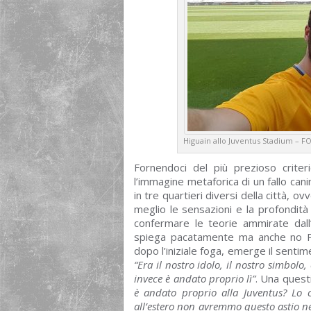
Higuain allo Juventus Stadium – F
Fornendoci del più prezioso crite
l’immagine metaforica di un fallo can
in tre quartieri diversi della città, 
meglio le sensazioni e la profondità 
confermare le teorie ammirate dall
spiega pacatamente ma anche no Pasq
dopo l’iniziale foga, emerge il sentim
“Era il nostro idolo, il nostro simbol
invece è andato proprio lì”
. Una questi
è andato proprio alla Juventus? Lo 
all’estero non avremmo questo astio ne