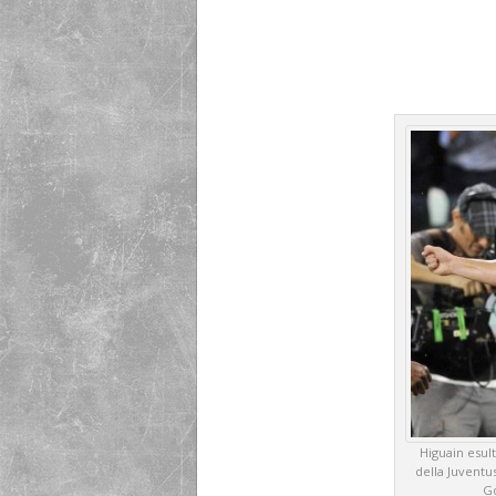
Higuain esul
della Juventu
Go