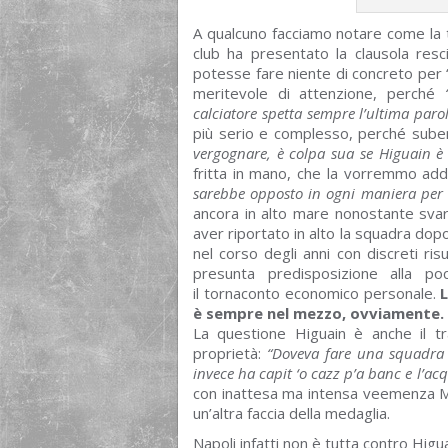
A qualcuno facciamo notare come la tr
club ha presentato la clausola resci
potesse fare niente di concreto per “
meritevole di attenzione, perché
calciatore spetta sempre l’ultima parol
più serio e complesso, perché subent
vergognare, è colpa sua se Higuain è
fritta in mano, che la vorremmo ad
sarebbe opposto in ogni maniera per t
ancora in alto mare nonostante svar
aver riportato in alto la squadra dopo
nel corso degli anni con discreti ri
presunta predisposizione alla 
il tornaconto economico personale.
L
è sempre nel mezzo, ovviamente.
La questione Higuain è anche il tr
proprietà:
“Doveva fare una squadra d
invece ha capit ‘o cazz p’a banc e l’ac
con inattesa ma intensa veemenza Mar
un’altra faccia della medaglia.
Napoli infatti non è tutta contro Higu