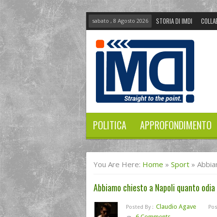
STORIA DI IMDI
COLLA
sabato , 8 Agosto 2026
POLITICA
APPROFONDIMENTO
You Are Here:
Home
»
Sport
»
Abbia
Abbiamo chiesto a Napoli quanto odia
Claudio Agave
Posted By :
Pos
6 Comments