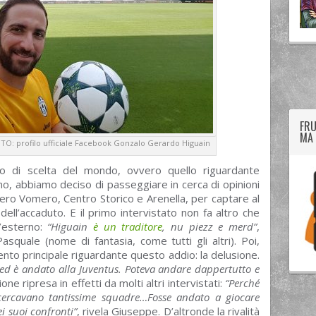
twitter
googleplus
facebook
FRU
MA 
OTO: profilo ufficiale Facebook Gonzalo Gerardo Higuain
rio di scelta del mondo, ovvero quello riguardante
ino, abbiamo deciso di passeggiare in cerca di opinioni
ovvero Vomero, Centro Storico e Arenella, per captare al
dell’accaduto. E il primo intervistato non fa altro che
’esterno:
“Higuain
è un traditore
, nu piezz e merd”
,
uale (nome di fantasia, come tutti gli altri). Poi,
ento principale riguardante questo addio: la delusione.
o, ed è andato alla Juventus. Poteva andare dappertutto e
one ripresa in effetti da molti altri intervistati:
“Perché
cercavano tantissime squadre…Fosse andato a giocare
i suoi confronti”
, rivela Giuseppe. D’altronde la rivalità