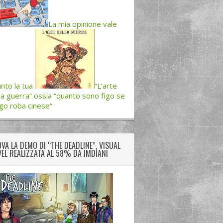
La mia opinione vale
nto la tua
“L’arte
la guerra” ossia “quanto sono figo se
go roba cinese”
VA LA DEMO DI “THE DEADLINE”, VISUAL
EL REALIZZATA AL 58% DA IMDIANI