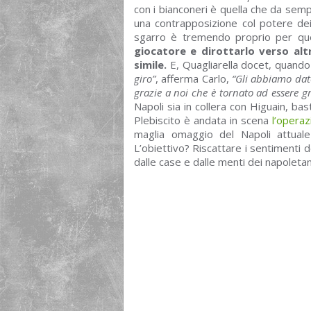
con i bianconeri è quella che da sempr
una contrapposizione col potere de
sgarro è tremendo proprio per q
giocatore e dirottarlo verso altr
simile.
E, Quagliarella docet, quando
giro”
, afferma Carlo,
“Gli abbiamo dato
grazie a noi che è tornato ad essere g
Napoli sia in collera con Higuain, bas
Plebiscito è andata in scena
l’opera
maglia omaggio del Napoli attuale
L’obiettivo? Riscattare i sentimenti d
dalle case e dalle menti dei napoleta