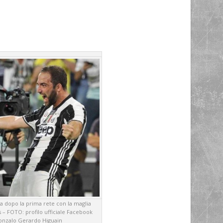
ta dopo la prima rete con la maglia
s – FOTO: profilo ufficiale Facebook
nzalo Gerardo Higuain