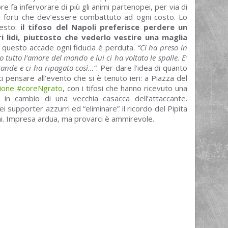
e fa infervorare di più gli animi partenopei, per via di
i forti che dev’essere combattuto ad ogni costo. Lo
uesto:
il tifoso del Napoli preferisce perdere un
i lidi, piuttosto che vederlo vestire una maglia
 questo accade ogni fiducia è perduta.
“Ci ha preso in
 tutto l’amore del mondo e lui ci ha voltato le spalle. E’
rande e ci ha ripagato così…”
. Per dare l’idea di quanto
ti pensare all’evento che si è tenuto ieri: a Piazza del
zione #coreNgrato
, con i tifosi che hanno ricevuto una
 in cambio di una vecchia casacca dell’attaccante.
ei supporter azzurri ed “eliminare” il ricordo del Pipita
ni. Impresa ardua, ma provarci è ammirevole.