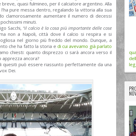
breve, quasi fulmineo, per il calciatore argentino. Alla
l’ha pure messa dentro, regalando la vittoria alla sua
do clamorosamente aumentare il numero di decessi
pochissimi minuti.
rigo Sacchi,
“il calcio è la cosa più importante delle cose
ma non a Napoli, città dove il calcio si respira e si
ogliosa nel giorno più freddo del mondo. Dunque, a
nto che ha fatto la storia e
di cui avevamo già parlato
 siamo chiesti: quanto disprezzo ci sarà ancora verso il
qua
lo apprezza ancora?
del
li quesiti può essere riassunto perfettamente da una
leg
 vox Dei.
PRO
NOV