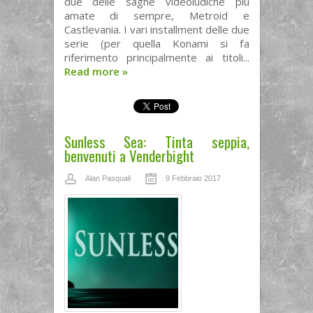
due delle saghe videoludiche più
amate di sempre, Metroid e
Castlevania. I vari installment delle due
serie (per quella Konami si fa
riferimento principalmente ai titoli...
Read more
»
Sunless Sea: Tinta seppia,
benvenuti a Venderbight
Alan Pasquali
9 Febbraio 2017