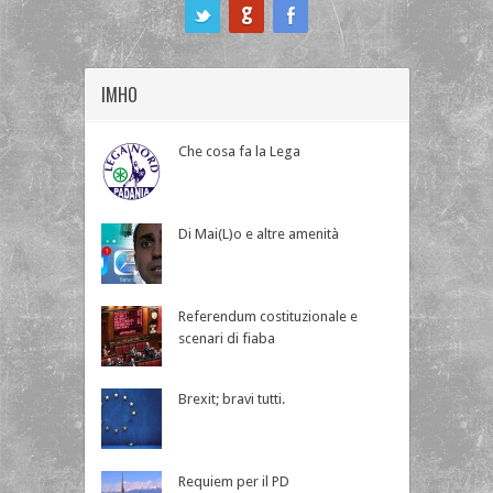
ook
IMHO
Che cosa fa la Lega
Di Mai(L)o e altre amenità
Referendum costituzionale e
scenari di fiaba
Brexit; bravi tutti.
Requiem per il PD