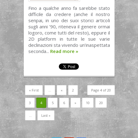
Fino a qualche anno fa sarebbe stato
difficile da credere (anche il nostro
senpai, in uno dei suoi storici articoli
sugli anni ’90, riteneva il genere ormai
logoro, come tutti del resto), eppure il
2D platform in tutte le sue varie
declinazioni sta vivendo un’inaspettata
seconda...
Read more
»
« First
...
«
2
Page 4 of 20
3
4
5
6
»
10
20
...
Last »