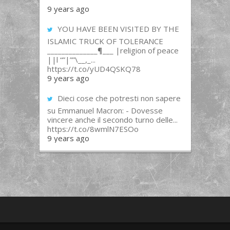
9 years ago
YOU HAVE BEEN VISITED BY THE
ISLAMIC TRUCK OF TOLERANCE
______________¶___ |religion of peace
||l “”|””\__,_...
https://t.co/yUD4QSKQ78
9 years ago
Dieci cose che potresti non sapere
su Emmanuel Macron: - Dovesse
vincere anche il secondo turno delle...
https://t.co/8wmlN7ESOo
9 years ago