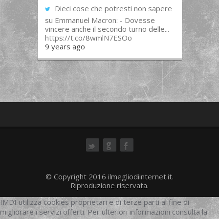
Dieci cose che potresti non sapere
su Emmanuel Macron: - Dovesse
vincere anche il secondo turno delle...
https://t.co/8wmlN7ESOo
9 years ago
ok
© Copyright 2016 ilmegliodiinternet.it.
Riproduzione riservata.
IMDI utilizza cookies proprietari e di terze parti al fine di
migliorare i servizi offerti. Per ulteriori informazioni consulta la