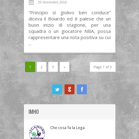
25 Novembre 2016
“Principio sì giolivo ben conduce”
diceva il Boiardo ed è palese che un
buon inizio di stagione, per una
squadra o un giocatore NBA, possa
rappresentare una nota positiva su cui
...
1
2
3
»
Page 1 of 3
ook
IMHO
Che cosa fa la Lega