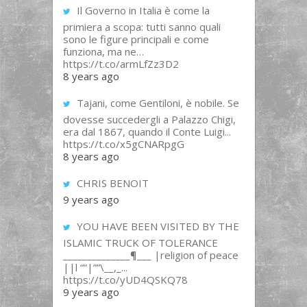
Il Governo in Italia è come la
primiera a scopa: tutti sanno quali
sono le figure principali e come
funziona, ma ne…
https://t.co/armLfZz3D2
8 years ago
Tajani, come Gentiloni, è nobile. Se
dovesse succedergli a Palazzo Chigi,
era dal 1867, quando il Conte Luigi...
https://t.co/x5gCNARpgG
8 years ago
CHRIS BENOIT
9 years ago
YOU HAVE BEEN VISITED BY THE
ISLAMIC TRUCK OF TOLERANCE
______________¶___ |religion of peace
||l “”|””\__,_...
https://t.co/yUD4QSKQ78
9 years ago