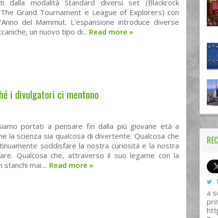
ti dalla modalità Standard diversi set (Blackrock
 The Grand Tournament e League of Explorers) con
dell’Anno del Mammut. L’espansione introduce diverse
aniche, un nuovo tipo di...
Read more
»
hé i divulgatori ci mentono
 siamo portati a pensare fin dalla più giovane età a
e la scienza sia qualcosa di divertente. Qualcosa che
REC
inuamente soddisfare la nostra curiosità e la nostra
 fare. Qualcosa che, attraverso il suo legame con la
 stanchi mai....
Read more
»
I
a s
pri
htt