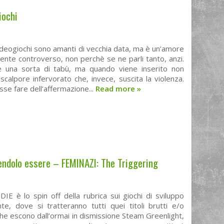
iochi
deogiochi sono amanti di vecchia data, ma è un’amore
nte controverso, non perchè se ne parli tanto, anzi.
è una sorta di tabù, ma quando viene inserito non
 scalpore infervorato che, invece, suscita la violenza.
sse fare dell’affermazione...
Read more
»
lendolo essere – FEMINAZI: The Triggering
IE è lo spin off della rubrica sui giochi di sviluppo
te, dove si tratteranno tutti quei titoli brutti e/o
che escono dall’ormai in dismissione Steam Greenlight,