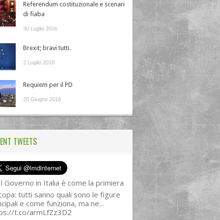
Referendum costituzionale e scenari
di fiaba
30 Luglio 2016
Brexit; bravi tutti.
2 Luglio 2016
Requiem per il PD
20 Giugno 2016
ENT TWEETS
l Governo in Italia è come la primiera
copa: tutti sanno quali sono le figure
ncipali e come funziona, ma ne…
ps://t.co/armLfZz3D2