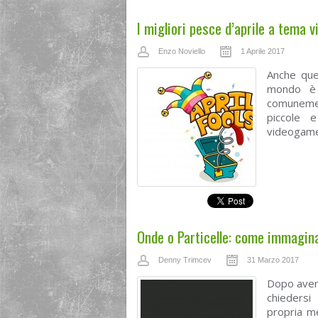
I migliori pesce d’aprile a tema
Enzo Noviello
1 Aprile 2017
Anche ques
mondo è i
comunemen
piccole 
videogames
Onde o Particelle: come immagin
Denny Trimcev
31 Marzo 2017
Dopo aver 
chiedersi
propria m