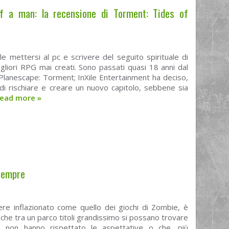
 a man: la recensione di Torment: Tides of
le mettersi al pc e scrivere del seguito spirituale di
gliori RPG mai creati. Sono passati quasi 18 anni dal
i Planescape: Torment; InXile Entertainment ha deciso,
 di rischiare e creare un nuovo capitolo, sebbene sia
ead more
»
 Sempre
ere inflazionato come quello dei giochi di Zombie, è
o che tra un parco titoli grandissimo si possano trovare
e non hanno rispettato le aspettative o che, più