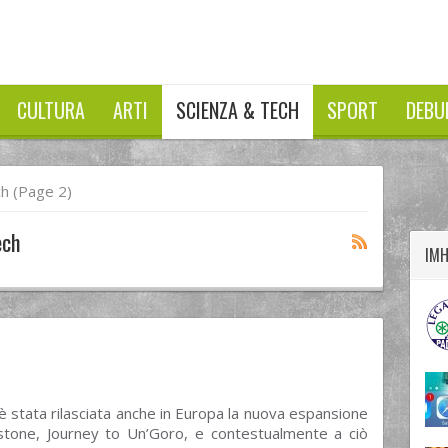
CULTURA
ARTI
SCIENZA & TECH
SPORT
DEBU
twitter
googleplus
facebook
ch
(Page 2)
ech
IM
 è stata rilasciata anche in Europa la nuova espansione
stone, Journey to Un’Goro, e contestualmente a ciò