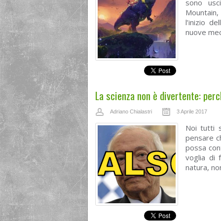
sono usci
Mountain,
l’inizio 
nuove mecc
La scienza non è divertente: perc
Adriano Chialastri
3 Aprile 2017
Noi tutti
pensare ch
possa cont
voglia di
natura, non