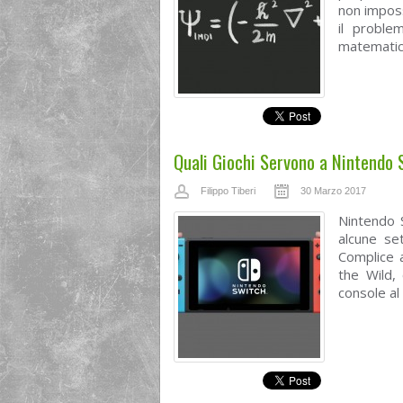
non imposs
il proble
matematica
Quali Giochi Servono a Nintendo
Filippo Tiberi
30 Marzo 2017
Nintendo S
alcune se
Complice 
the Wild,
console al 