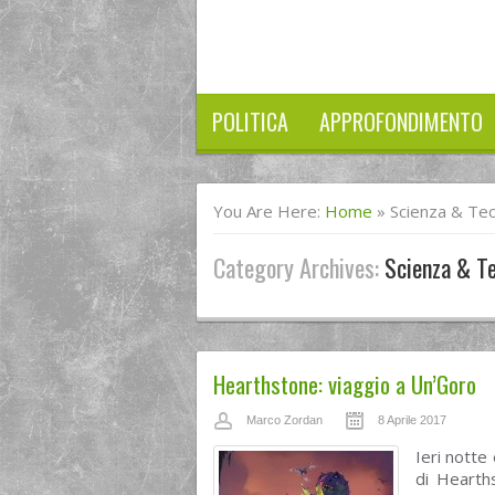
POLITICA
APPROFONDIMENTO
You Are Here:
Home
»
Scienza & Te
Category Archives:
Scienza & T
Hearthstone: viaggio a Un’Goro
Marco Zordan
8 Aprile 2017
Ieri notte
di Hearth