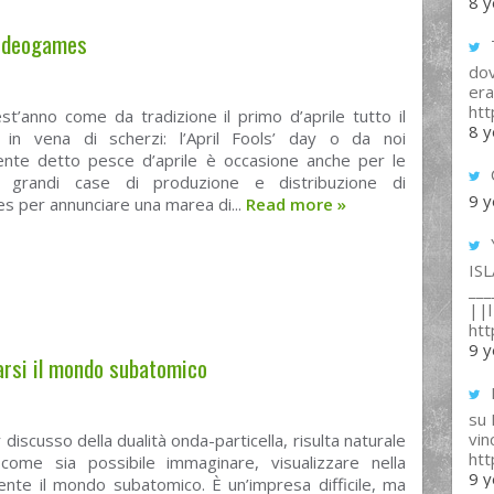
8 y
 videogames
T
dov
era
ht
t’anno come da tradizione il primo d’aprile tutto il
8 y
n vena di scherzi: l’April Fools’ day o da noi
te detto pesce d’aprile è occasione anche per le
e grandi case di produzione e distribuzione di
9 y
 per annunciare una marea di...
Read more
»
IS
___
||l 
ht
9 y
arsi il mondo subatomico
su
vin
discusso della dualità onda-particella, risulta naturale
ht
 come sia possibile immaginare, visualizzare nella
9 y
ente il mondo subatomico. È un’impresa difficile, ma