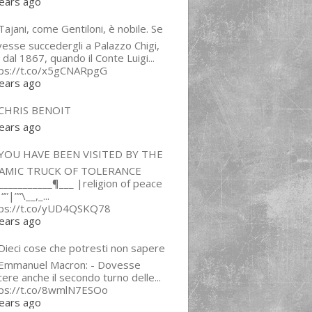
ears ago
ajani, come Gentiloni, è nobile. Se
esse succedergli a Palazzo Chigi,
 dal 1867, quando il Conte Luigi...
tps://t.co/x5gCNARpgG
ears ago
CHRIS BENOIT
ears ago
YOU HAVE BEEN VISITED BY THE
LAMIC TRUCK OF TOLERANCE
___________¶___ |religion of peace
“”|””\__,_...
tps://t.co/yUD4QSKQ78
ears ago
Dieci cose che potresti non sapere
 Emmanuel Macron: - Dovesse
cere anche il secondo turno delle...
tps://t.co/8wmlN7ESOo
ears ago