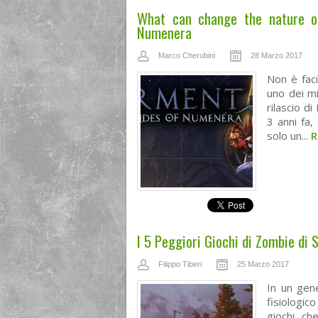
What can change the nature of
Numenera
Marco Cherubini
28 Marzo 2017
Non è faci
uno dei mi
rilascio d
3 anni fa,
solo un...
R
I 5 Peggiori Giochi di Zombie di
Filippo Tiberi
25 Marzo 2017
In un gen
fisiologic
giochi ch