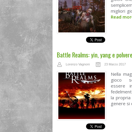
semplicem
migliori g
Read mo
Battle Realms: yin, yang e polver
Lorenzo Vagnoni
23 Marzo 2017
Nella mag
gioco s
essere i
fedelmente
la propria
genere si 