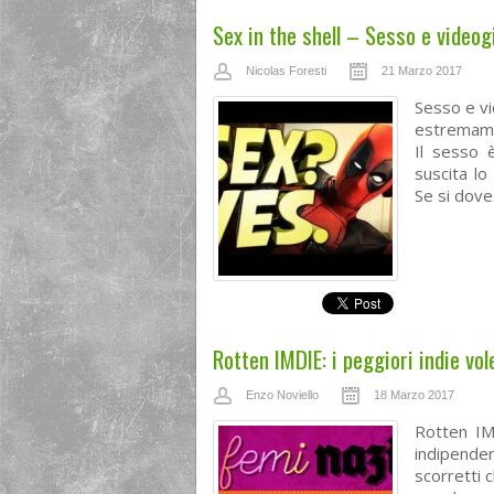
Sex in the shell – Sesso e videog
Nicolas Foresti
21 Marzo 2017
Sesso e vi
estremame
Il sesso 
suscita lo
Se si dove
Rotten IMDIE: i peggiori indie vo
Enzo Noviello
18 Marzo 2017
Rotten IMD
indipenden
scorretti 