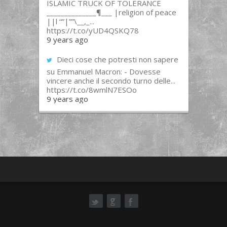
ISLAMIC TRUCK OF TOLERANCE
______________¶___ |religion of peace
||l “”|””\__,_...
https://t.co/yUD4QSKQ78
9 years ago
Dieci cose che potresti non sapere
su Emmanuel Macron: - Dovesse
vincere anche il secondo turno delle...
https://t.co/8wmlN7ESOo
9 years ago
ok