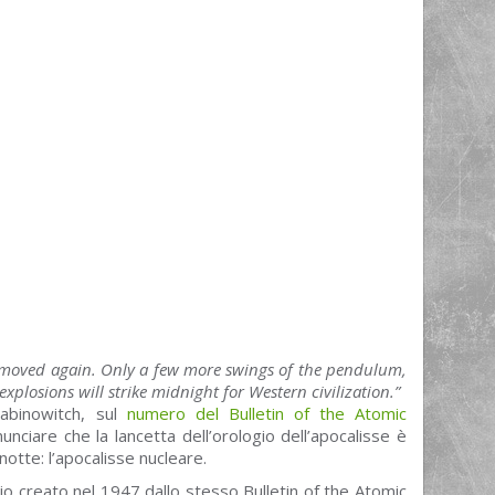
 moved again. Only a few more swings of the pendulum,
plosions will strike midnight for Western civilization.”
Rabinowitch, sul
numero del Bulletin of the Atomic
unciare che la lancetta dell’orologio dell’apocalisse è
otte: l’apocalisse nucleare.
gio creato nel 1947 dallo stesso Bulletin of the Atomic