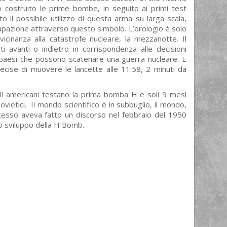
no costruito le prime bombe, in seguito ai primi test
to il possibile utilizzo di questa arma su larga scala,
cupazione attraverso questo simbolo. L’orologio è solo
 vicinanza alla catastrofe nucleare, la mezzanotte. Il
i avanti o indietro in corrispondenza alle decisioni
ei paesi che possono scatenare una guerra nucleare. E
ecise di muovere le lancette alle 11:58, 2 minuti da
li americani testano la prima bomba H e soli 9 mesi
sovietici. Il mondo scientifico è in subbuglio, il mondo,
stesso aveva fatto un discorso nel febbraio del 1950
llo sviluppo della H Bomb.