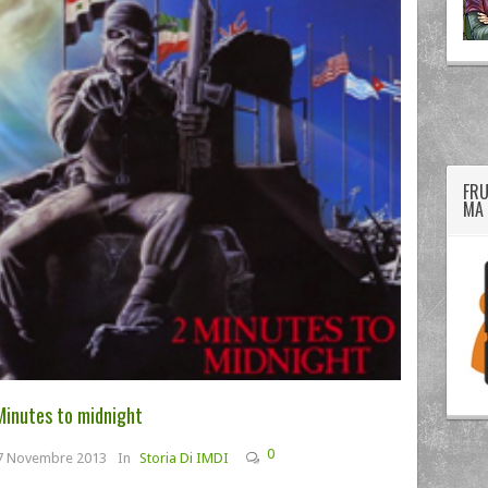
twitter
googleplus
facebook
FRU
MA 
 Minutes to midnight
0
 Novembre 2013
In
Storia Di IMDI