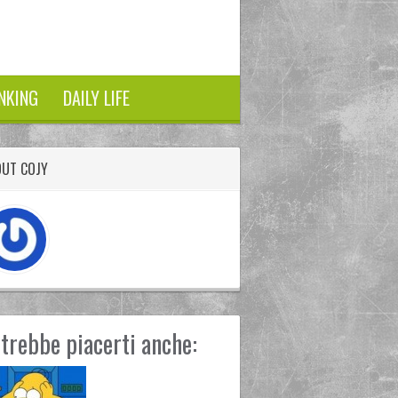
NKING
DAILY LIFE
OUT COJY
trebbe piacerti anche: