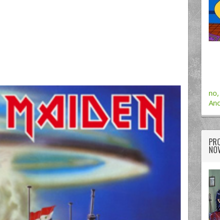
no,
And
PRO
NOV