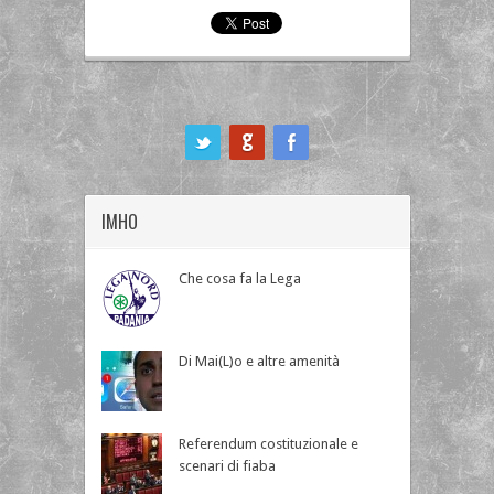
ook
IMHO
Che cosa fa la Lega
Di Mai(L)o e altre amenità
Referendum costituzionale e
scenari di fiaba