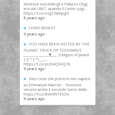
dovesse succedergli a Palazzo Chigi,
era dal 1867, quando il Conte Luigi...
https://t.co/x5gCNARpgG
8 years ago
CHRIS BENOIT
9 years ago
YOU HAVE BEEN VISITED BY THE
ISLAMIC TRUCK OF TOLERANCE
______________¶___ |religion of peace
||l “”|””\__,_...
https://t.co/yUD4QSKQ78
9 years ago
Dieci cose che potresti non sapere
su Emmanuel Macron: - Dovesse
vincere anche il secondo turno delle...
https://t.co/8wmlN7ESOo
9 years ago