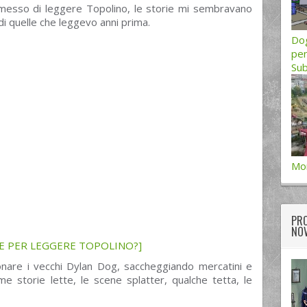
smesso di leggere Topolino, le storie mi sembravano
i di quelle che leggevo anni prima.
Dog
pen
Sub
Mor
PRO
NOV
E PER LEGGERE TOPOLINO?]
onare i vecchi Dylan Dog, saccheggiando mercatini e
ime storie lette, le scene splatter, qualche tetta, le