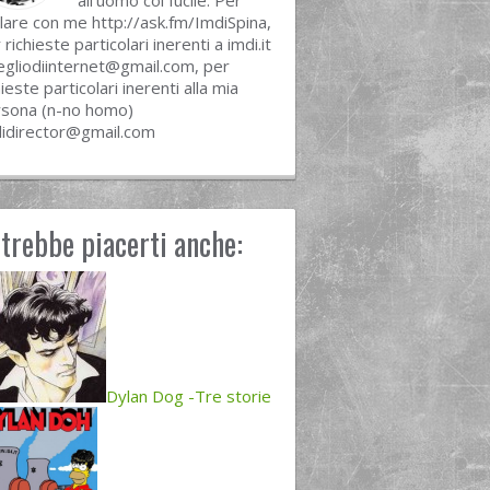
all'uomo col fucile. Per
lare con me http://ask.fm/ImdiSpina,
 richieste particolari inerenti a imdi.it
egliodiinternet@gmail.com
, per
hieste particolari inerenti alla mia
sona (n-no homo)
idirector@gmail.com
trebbe piacerti anche:
Dylan Dog -Tre storie