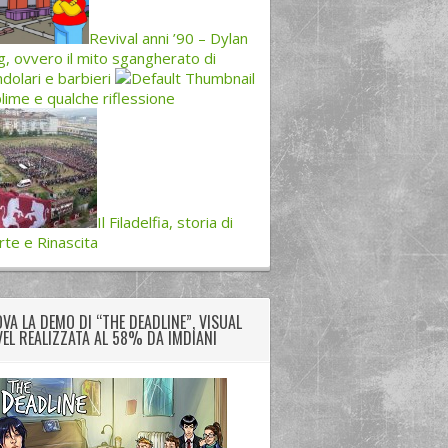
Revival anni ’90 – Dylan
, ovvero il mito sgangherato di
dolari e barbieri
lime e qualche riflessione
Il Filadelfia, storia di
te e Rinascita
VA LA DEMO DI “THE DEADLINE”, VISUAL
EL REALIZZATA AL 58% DA IMDIANI