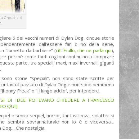
 a Groucho di
e
liare 5 dei vecchi numeri di Dylan Dog, cinque storie
ipendentemente dall’essere fan o no della serie,
n “fumetto da barbiere” (
cit. Frullo, che ne parla qui
),
ire perché come tanti coglioni continuino a comprare
esta parte, tra speciali, maxi, maxi invernali, giganti
.
 sono storie “speciali”, non sono state scritte per
accontano il passato di Dylan Dog e non sono nemmeno
 “Jhonny Freak” o “Il lungo addio”, per intenderci.
ISI DI IDEE POTEVANO CHIEDERE A FRANCESCO
TO QUI]
quel e senza sequel, horror, fantascienza, splatter si
 che sembra sovrannaturale non lo è e viceversa…
n Dog… Che nostalgia.