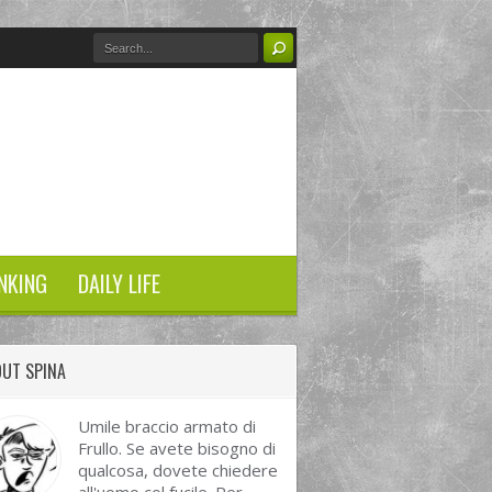
NKING
DAILY LIFE
UT SPINA
Umile braccio armato di
Frullo. Se avete bisogno di
qualcosa, dovete chiedere