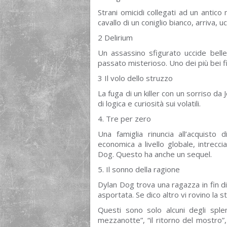
Strani omicidi collegati ad un antico 
cavallo di un coniglio bianco, arriva
2 Delirium
Un assassino sfigurato uccide bell
passato misterioso. Uno dei più bei fi
3 Il volo dello struzzo
La fuga di un killer con un sorriso da
di logica e curiosità sui volatili.
4. Tre per zero
Una famiglia rinuncia all’acquisto 
economica a livello globale, intrecc
Dog. Questo ha anche un sequel.
5. Il sonno della ragione
Dylan Dog trova una ragazza in fin di 
asportata. Se dico altro vi rovino la st
Questi sono solo alcuni degli sple
mezzanotte”, “il ritorno del mostro”,