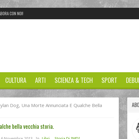
BORA CON NOI!
CULTURA
ARTI
SCIENZA & TECH
SPORT
DEBU
ABO
ylan Dog, Una Morte Annunciata E Qualche Bella
lche bella vecchia storia.
6 Novembre 2013
In
Libri
,
Storia Di IMDI