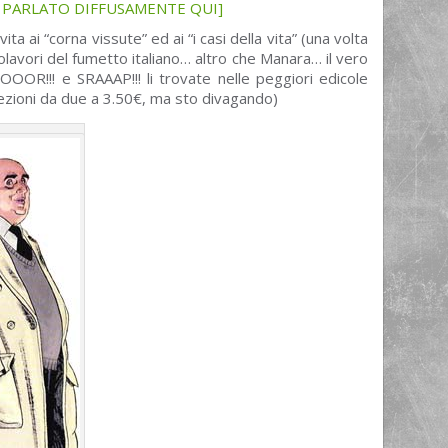
O PARLATO DIFFUSAMENTE QUI]
ta ai “corna vissute” ed ai “i casi della vita” (una volta
olavori del fumetto italiano… altro che Manara… il vero
OOR!!! e SRAAAP!!! li trovate nelle peggiori edicole
nfezioni da due a 3.50€, ma sto divagando)