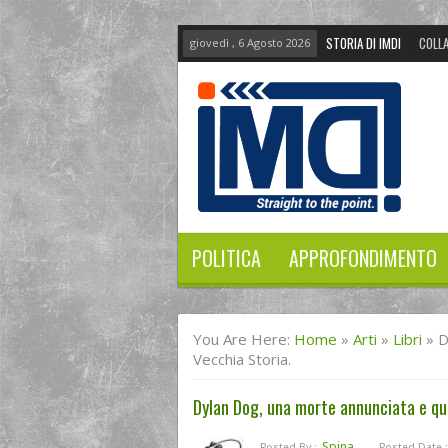
STORIA DI IMDI
COLLA
giovedì , 6 Agosto 2026
POLITICA
APPROFONDIMENTO
You Are Here:
Home
»
Arti
»
Libri
»
D
Vecchia Storia.
Dylan Dog, una morte annunciata e qua
Spina
Posted By :
Posted Date :