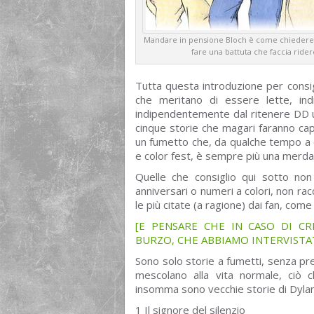
Mandare in pensione Bloch è come chiedere
fare una battuta che faccia rider
Tutta questa introduzione per consig
che meritano di essere lette, ind
indipendentemente dal ritenere DD u
cinque storie che magari faranno cap
un fumetto che, da qualche tempo a qu
e color fest, è sempre più una merda
Quelle che consiglio qui sotto non
anniversari o numeri a colori, non r
le più citate (a ragione) dai fan, come
[E PENSARE CHE IN CASO DI CR
BURZO, CHE ABBIAMO INTERVISTA
Sono solo storie a fumetti, senza pre
mescolano alla vita normale, ciò
insomma sono vecchie storie di Dyla
1 Il signore del silenzio