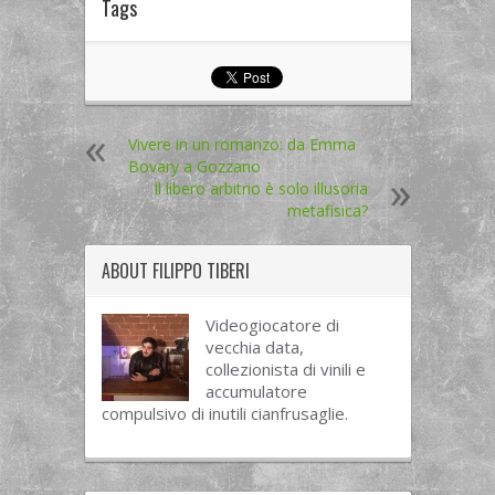
Tags
Vivere in un romanzo: da Emma
Bovary a Gozzano
Il libero arbitrio è solo illusoria
metafisica?
ABOUT
FILIPPO TIBERI
Videogiocatore di
vecchia data,
collezionista di vinili e
accumulatore
compulsivo di inutili cianfrusaglie.