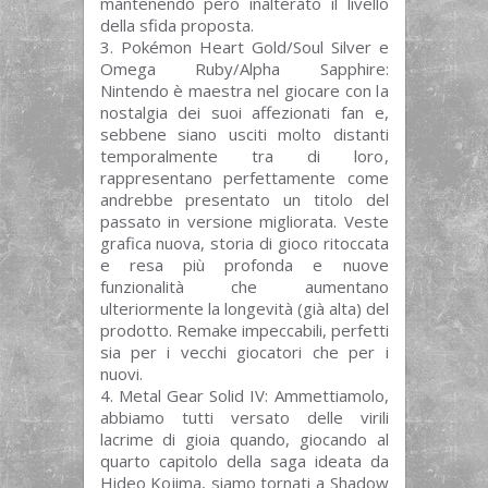
mantenendo però inalterato il livello
della sfida proposta.
Pokémon Heart Gold/Soul Silver e
Omega Ruby/Alpha Sapphire:
Nintendo è maestra nel giocare con la
nostalgia dei suoi affezionati fan e,
sebbene siano usciti molto distanti
temporalmente tra di loro,
rappresentano perfettamente come
andrebbe presentato un titolo del
passato in versione migliorata. Veste
grafica nuova, storia di gioco ritoccata
e resa più profonda e nuove
funzionalità che aumentano
ulteriormente la longevità (già alta) del
prodotto. Remake impeccabili, perfetti
sia per i vecchi giocatori che per i
nuovi.
Metal Gear Solid IV: Ammettiamolo,
abbiamo tutti versato delle virili
lacrime di gioia quando, giocando al
quarto capitolo della saga ideata da
Hideo Kojima, siamo tornati a Shadow