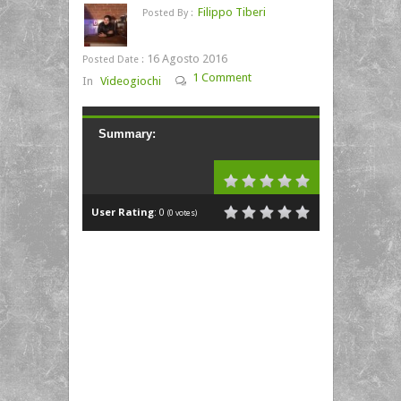
Filippo Tiberi
Posted By :
16 Agosto 2016
Posted Date :
1 Comment
In
Videogiochi
Summary:
User Rating
:
0
(
0
votes)