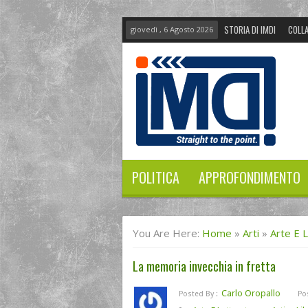
STORIA DI IMDI
COLLA
giovedì , 6 Agosto 2026
POLITICA
APPROFONDIMENTO
You Are Here:
Home
»
Arti
»
Arte E 
La memoria invecchia in fretta
Carlo Oropallo
Posted By :
Po