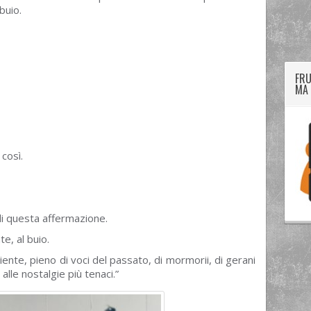
buio.
twitter
googleplus
facebook
FRU
MA 
così.
 di questa affermazione.
e, al buio.
ipiente, pieno di voci del passato, di mormorii, di gerani
i alle nostalgie più tenaci.”