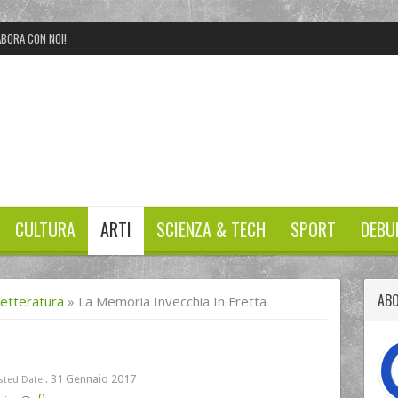
BORA CON NOI!
CULTURA
ARTI
SCIENZA & TECH
SPORT
DEBU
ABO
Letteratura
»
La Memoria Invecchia In Fretta
31 Gennaio 2017
sted Date :
0