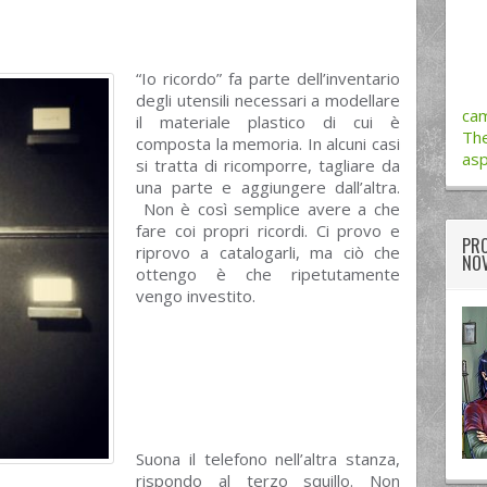
“
Io ricordo” fa parte dell’inventario
degli utensili necessari a modellare
cam
il materiale plastico di cui è
The
composta la memoria. In alcuni casi
asp
si tratta di ricomporre, tagliare da
una parte e aggiungere dall’altra.
Non è così semplice avere a che
fare coi propri ricordi. Ci provo e
PRO
riprovo a catalogarli, ma ciò che
NOV
ottengo è che ripetutamente
vengo investito.
Suona il telefono nell’altra stanza,
rispondo al terzo squillo. Non