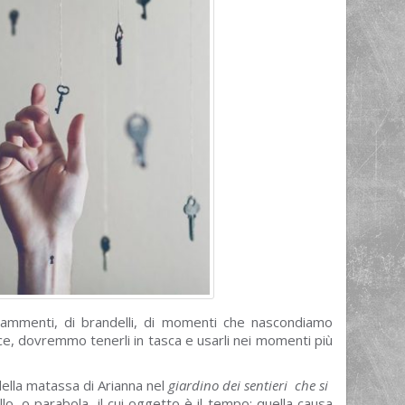
frammenti, di brandelli, di momenti che nascondiamo
ce, dovremmo tenerli in tasca e usarli nei momenti più
ella matassa di Arianna nel
giardino dei sentieri che si
o, o parabola, il cui oggetto è il tempo;
quella causa