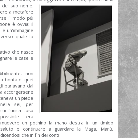
e del suo nome.
rere a metafore
orse il modo più
ione è ovvia: il
no è un’immagine
niverso quale lo
ativo che nasce
gnare le caselle
dibilmente, non
la bontà di quei
li parlavano dal
za accorgersene
 teneva un piede
nella sei,
per
cui l’unica cosa
possibile era
muovere un pochino la mano destra in un timido
saluto e continuare a guardare la Maga, Manù,
dicendosi che in fin dei conti