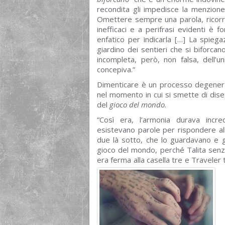
recondita gli impedisce la menzion
Omettere sempre una parola, ricor
inefficaci e a perifrasi evidenti è f
enfatico per indicarla […] La spiegaz
giardino dei sentieri che si biforca
incompleta, però, non falsa, dell’u
concepiva.”
Dimenticare è un processo degener
nel momento in cui si smette di dise
del
gioco del mondo
.
“Così era, l’armonia durava incre
esistevano parole per rispondere al
due là sotto, che lo guardavano e g
gioco del mondo, perché Talita sen
era ferma alla casella tre e Traveler