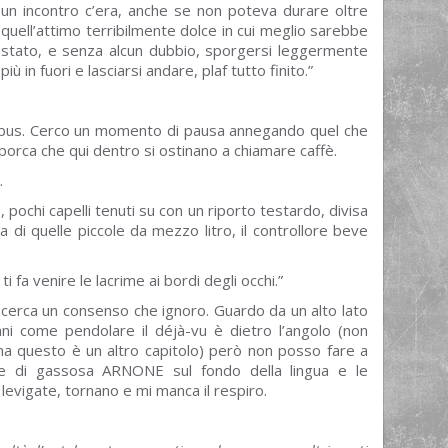
un incontro c’era, anche se non poteva durare oltre
quell’attimo terribilmente dolce in cui meglio sarebbe
stato, e senza alcun dubbio, sporgersi leggermente
più in fuori e lasciarsi andare, plaf tutto finito.”
tobus. Cerco un momento di pausa annegando quel che
sporca che qui dentro si ostinano a chiamare caffè.
.
 pochi capelli tenuti su con un riporto testardo, divisa
na di quelle piccole da mezzo litro, il controllore beve
i fa venire le lacrime ai bordi degli occhi.”
cerca un consenso che ignoro. Guardo da un alto lato
ni come pendolare il déjà-vu è dietro l’angolo (non
ma questo è un altro capitolo) però non posso fare a
ore di gassosa ARNONE sul fondo della lingua e le
 levigate, tornano e mi manca il respiro.