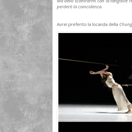
Ma devo scontrarmi con la tangibile rea
perderò la coincidenza.
Avrei preferito la locanda della
Chun