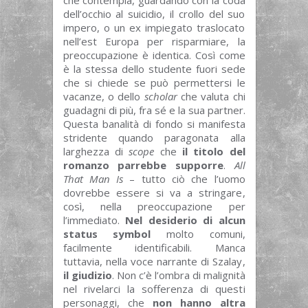
che contempla, guardando con la coda
dell’occhio al suicidio, il crollo del suo
impero, o un ex impiegato traslocato
nell’est Europa per risparmiare, la
preoccupazione è identica. Così come
è la stessa dello studente fuori sede
che si chiede se può permettersi le
vacanze, o dello
scholar
che valuta chi
guadagni di più, fra sé e la sua partner.
Questa banalità di fondo si manifesta
stridente quando paragonata alla
larghezza di
scope
che
il titolo del
romanzo parrebbe supporre
.
All
That Man Is
– tutto ciò che l’uomo
dovrebbe essere si va a stringare,
così, nella preoccupazione per
l’immediato.
Nel desiderio di alcun
status symbol
molto comuni,
facilmente identificabili. Manca
tuttavia, nella voce narrante di Szalay,
il giudizio
. Non c’è l’ombra di malignità
nel rivelarci la sofferenza di questi
personaggi, che
non hanno altra