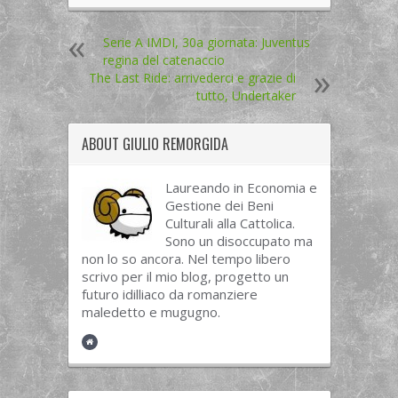
Serie A IMDI, 30a giornata: Juventus
regina del catenaccio
The Last Ride: arrivederci e grazie di
tutto, Undertaker
ABOUT
GIULIO REMORGIDA
Laureando in Economia e
Gestione dei Beni
Culturali alla Cattolica.
Sono un disoccupato ma
non lo so ancora. Nel tempo libero
scrivo per il mio blog, progetto un
futuro idilliaco da romanziere
maledetto e mugugno.