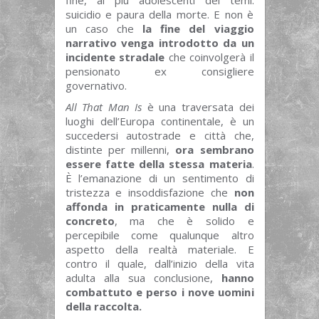
fine, ai più adolescenti dei temi:
suicidio e paura della morte. E non è
un caso che
la fine del viaggio
narrativo venga introdotto da un
incidente stradale
che coinvolgerà il
pensionato ex consigliere
governativo.
All That Man Is
è una traversata dei
luoghi dell’Europa continentale, è un
succedersi autostrade e città che,
distinte per millenni,
ora sembrano
essere fatte della stessa materia
.
È l’emanazione di un sentimento di
tristezza e insoddisfazione che
non
affonda in praticamente nulla di
concreto
, ma che è solido e
percepibile come qualunque altro
aspetto della realtà materiale. E
contro il quale, dall’inizio della vita
adulta alla sua conclusione,
hanno
combattuto e perso i nove uomini
della raccolta.