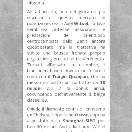
tifoseria.
Ad affiancarlo, uno dei giocatori più
discussi di questo mercato di
riparazione, ossia Axel
Witsel
. La Juve
sembrava potesse assicurarsi le
prestazioni del talentuoso
centrocampista dello Zenit ancora
quest’estate, ma la trattativa ha
subito una brusca frenata proprio
negli ultimi giorni utili al trasferimento.
Tornati all’assalto a dicembre, i
bianconeri hanno dovuto però fare i
conti con il
Tianjin Quanjian
, che ha
messo sul piatto un contratto da
18
milioni
più 2 di bonus annui,
convincendo definitivamente il belga
classe ’89.
Chiude il diamante centrale l’ennesimo
ex Chelsea, il brasiliano
Oscar
, appena
acquistato dallo
Shanghai SIPG
per
ben 60 milioni. Anche lui come Witsel