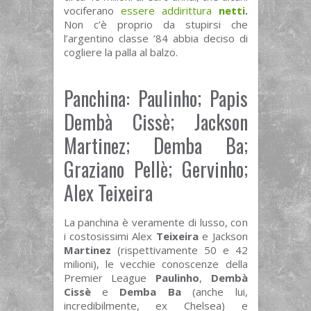
vociferano
essere addirittura
netti
.
Non c’è proprio da stupirsi che
l’argentino classe ’84 abbia deciso di
cogliere la palla al balzo.
Panchina: Paulinho; Papis
Dembà Cissè; Jackson
Martinez; Demba Ba;
Graziano Pellè; Gervinho;
Alex Teixeira
La panchina è veramente di lusso, con
i costosissimi Alex
Teixeira
e Jackson
Martinez
(rispettivamente 50 e 42
milioni), le vecchie conoscenze della
Premier League
Paulinho
,
Dembà
Cissè
e
Demba Ba
(anche lui,
incredibilmente, ex Chelsea) e