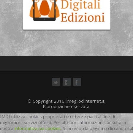
ok
© Copyright 2016 ilmegliodiinternet.it.
Riproduzione riservata.
IMDI utilizza cookies proprietari e di terze parti al fine di
migliorare i servizi offerti. Per ulteriori informazioni consulta la
nostra
informativa sui cookies
. Scorrendo la pagina o cliccando sul