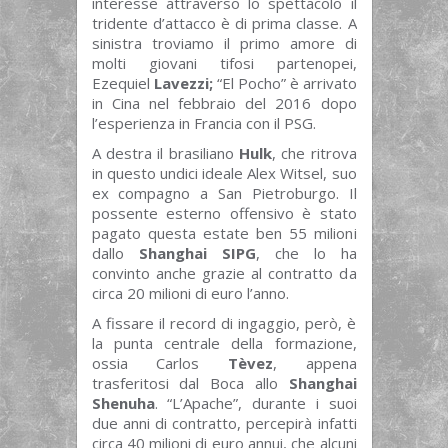
interesse attraverso lo spettacolo il
tridente d’attacco è di prima classe. A
sinistra troviamo il primo amore di
molti giovani tifosi partenopei,
Ezequiel
Lavezzi;
“El Pocho” è arrivato
in Cina nel febbraio del 2016 dopo
l’esperienza in Francia con il PSG.
A destra il brasiliano
Hulk
, che ritrova
in questo undici ideale Alex Witsel, suo
ex compagno a San Pietroburgo. Il
possente esterno offensivo è stato
pagato questa estate ben 55 milioni
dallo
Shanghai SIPG
, che lo ha
convinto anche grazie al contratto da
circa 20 milioni di euro l’anno.
A fissare il record di ingaggio, però, è
la punta centrale della formazione,
ossia Carlos
Tèvez
, appena
trasferitosi dal Boca allo
Shanghai
Shenuha
. “L’Apache”, durante i suoi
due anni di contratto, percepirà infatti
circa 40 milioni di euro annui, che alcuni