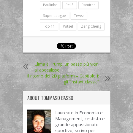
Paulinho
Pellè
Ramires
Super League
Tevez
Top 11
Witsel
Zeng Cheng
Clima e Trump: un passo più vicini
all’apocalisse
Il ritorno dei 2D platform – Capitolo I:
gli “instant classic”
ABOUT
TOMMASO BASSO
Laureato in Economia e
Management, cestista e
grande appassionato
sportivo, scrivo per