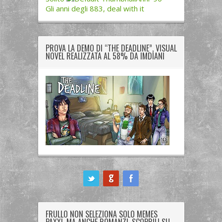
Gli anni degli 883, deal with it
PROVA LA DEMO DI “THE DEADLINE”, VISUAL
NOVEL REALIZZATA AL 58% DA IMDIANI
ook
FRULLO NON SELEZIONA SOLO MEMES
PAXXI, MA ANCHE ROMANZI. SCOPRILI SU