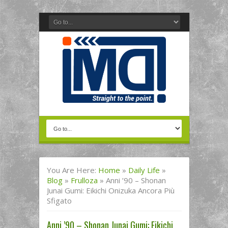
You Are Here:
Home
»
Daily Life
»
Blog
»
Frulloza
»
Anni ’90 – Shonan
Junai Gumi: Eikichi Onizuka Ancora Più
Sfigato
Anni ’90 – Shonan Junai Gumi: Eikichi