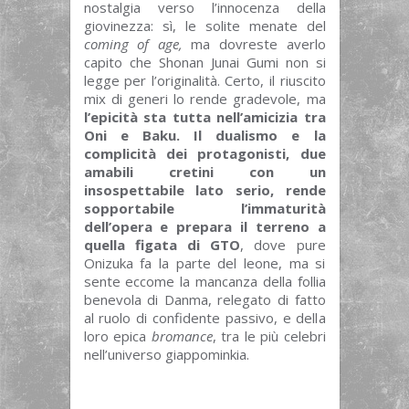
nostalgia verso l’innocenza della
giovinezza: sì, le solite menate del
coming of age,
ma dovreste averlo
capito che Shonan Junai Gumi non si
legge per l’originalità. Certo, il riuscito
mix di generi lo rende gradevole, ma
l’epicità sta tutta nell’amicizia tra
Oni e Baku. Il dualismo e la
complicità dei protagonisti, due
amabili cretini con un
insospettabile lato serio, rende
sopportabile l’immaturità
dell’opera e prepara il terreno a
quella figata di GTO
, dove pure
Onizuka fa la parte del leone, ma si
sente eccome la mancanza della follia
benevola di Danma, relegato di fatto
al ruolo di confidente passivo, e della
loro epica
bromance
, tra le più celebri
nell’universo giappominkia.