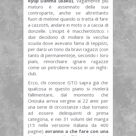
Ryuji Danma (Baku)
, vagamente più
maturo e assennato della sua
controparte, anche se altrettanto
fuori di melone quando si tratta di fare
a cazzotti, andare in moto o a caccia di
donzelle. L’incipit è macchiettistico: i
due decidono di mollare la vecchia
scuola dove avevano fama di teppisti,
per darsi un tono da bravi ragazzi (con
tanto di permanente)e, secondo i loro
piani, rimorchiare ignare ragazze
come un petroliere russo in un night-
club.
Ecco, chi conosce GTO sapra già che
qualcosa in questo piano si rivelerà
fallimentare, dal momento che
Onizuka arriva vergine ai 22 anni: per
una serie di circostanze i due tornano
ad essere delinquenti di prima
categoria, e nei 31 volumi del manga
(15 nella versione italiana da 400
pagine)
avranno a che fare con una