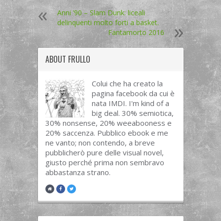
Anni ’90 – Slam Dunk: liceali
delinquenti molto forti a basket.
Fantamorto 2016
ABOUT
FRULLO
Colui che ha creato la
pagina facebook da cui è
nata IMDI. I'm kind of a
big deal. 30% semiotica,
30% nonsense, 20% weeabooness e
20% saccenza. Pubblico ebook e me
ne vanto; non contendo, a breve
pubblicherò pure delle visual novel,
giusto perché prima non sembravo
abbastanza strano.