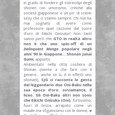
in grado di fondere gli stereotipi degli
shonen con umorismo, critiche alla
società giapponese e un po’ di scene
sexy che ci stanno sempre. Chi non ha
mai sognato di avere come
professore quel cazzone dal cuore
d’oro di Eikichi Onizuka? Non tanti
sanno però che
GTO in realtà altro
non è che uno spin-off di un
Delinquent Manga
popolare negli
anni ’90 in Giappone… Shonan Junai
Gumi
, appunto.
Ambientato nella città costiera di
Shonan (niente a che fare con il
genere… anche se sì, è in effetti uno
shonan!),
SJG ci racconta le gesta
del leggendario duo Oni-Baku nella
sua epoca d’oro: ovviamente, il
liceo. Gli Oni-Baku altri non sono
che Eikichi Onizuka (Oni)
, fortissimo,
fuori di testa, arrapato come un
maiale ma sfigatissimo con le donne,
e