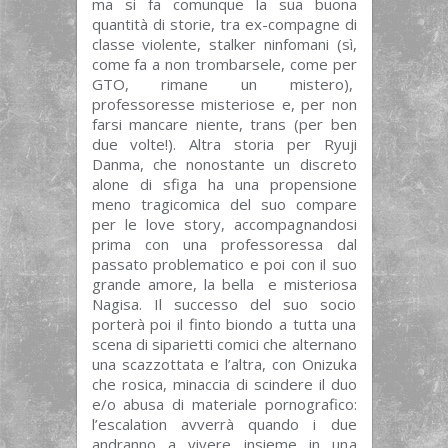
ma si fa comunque la sua buona
quantità di storie, tra ex-compagne di
classe violente, stalker ninfomani (sì,
come fa a non trombarsele, come per
GTO, rimane un mistero),
professoresse misteriose e, per non
farsi mancare niente, trans (per ben
due volte!). Altra storia per Ryuji
Danma, che nonostante un discreto
alone di sfiga ha una propensione
meno tragicomica del suo compare
per le love story, accompagnandosi
prima con una professoressa dal
passato problematico e poi con il suo
grande amore, la bella e misteriosa
Nagisa. Il successo del suo socio
porterà poi il finto biondo a tutta una
scena di siparietti comici che alternano
una scazzottata e l’altra, con Onizuka
che rosica, minaccia di scindere il duo
e/o abusa di materiale pornografico:
l’escalation avverrà quando i due
andranno a vivere insieme in una