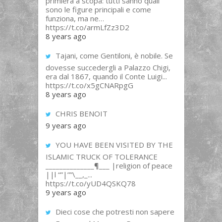
primiera a scopa: tutti sanno quali
sono le figure principali e come
funziona, ma ne…
https://t.co/armLfZz3D2
8 years ago
Tajani, come Gentiloni, è nobile. Se
dovesse succedergli a Palazzo Chigi,
era dal 1867, quando il Conte Luigi...
https://t.co/x5gCNARpgG
8 years ago
CHRIS BENOIT
9 years ago
YOU HAVE BEEN VISITED BY THE
ISLAMIC TRUCK OF TOLERANCE
______________¶___ |religion of peace
||l “”|””\__,_...
https://t.co/yUD4QSKQ78
9 years ago
Dieci cose che potresti non sapere