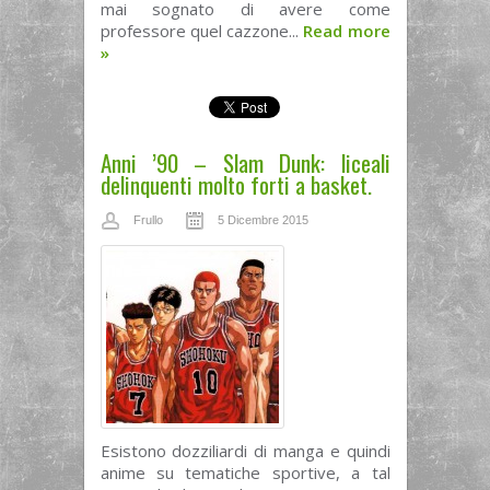
mai sognato di avere come
professore quel cazzone...
Read more
»
Anni ’90 – Slam Dunk: liceali
delinquenti molto forti a basket.
Frullo
5 Dicembre 2015
Esistono dozziliardi di manga e quindi
anime su tematiche sportive, a tal