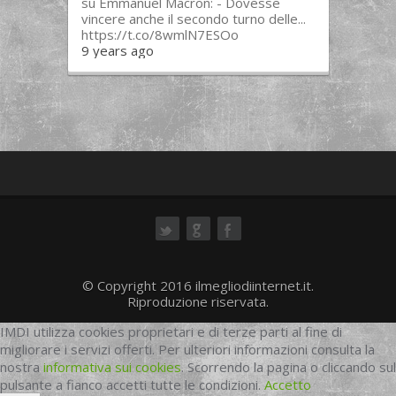
su Emmanuel Macron: - Dovesse
vincere anche il secondo turno delle...
https://t.co/8wmlN7ESOo
9 years ago
ok
© Copyright 2016 ilmegliodiinternet.it.
Riproduzione riservata.
IMDI utilizza cookies proprietari e di terze parti al fine di
migliorare i servizi offerti. Per ulteriori informazioni consulta la
nostra
informativa sui cookies
. Scorrendo la pagina o cliccando sul
pulsante a fianco accetti tutte le condizioni.
Accetto