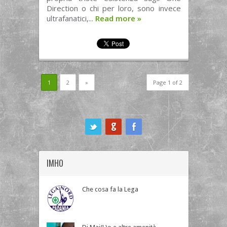
Direction o chi per loro, sono invece
ultrafanatici,...
Read more
»
1
2
»
Page 1 of 2
ook
IMHO
Che cosa fa la Lega