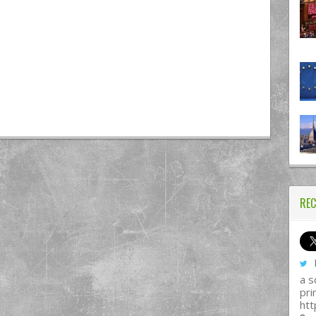
REC
I
a s
pri
htt