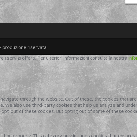
Riproduzione riservata.
twitter
googleplus
facebook
re i servizi offerti. Per ulteriori informazioni consulta la nostra
info
navigate through the website. Out of these, the cookies that ar
site. We also use third-party cookies that help us analyze and und
o opt-out of these cookies. But opting out of some of these cook
ction properly. This category only includes cookies that ensures 