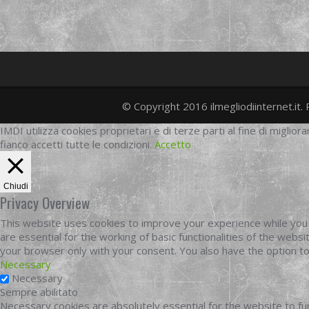
© Copyright 2016 ilmegliodiinternet.it. 
IMDI utilizza cookies proprietari e di terze parti al fine di migliora
fianco accetti tutte le condizioni.
Accetto
Chiudi
Privacy Overview
This website uses cookies to improve your experience while you 
are essential for the working of basic functionalities of the web
your browser only with your consent. You also have the option t
Necessary
Necessary
Sempre abilitato
Necessary cookies are absolutely essential for the website to fun