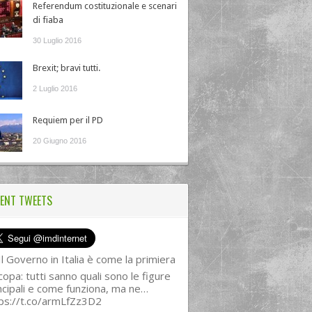
Referendum costituzionale e scenari
di fiaba
30 Luglio 2016
Brexit; bravi tutti.
2 Luglio 2016
Requiem per il PD
20 Giugno 2016
ENT TWEETS
l Governo in Italia è come la primiera
copa: tutti sanno quali sono le figure
ncipali e come funziona, ma ne…
ps://t.co/armLfZz3D2