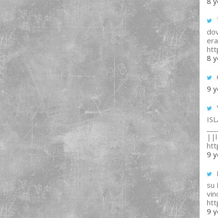
8 y
T
dov
era
ht
8 y
9 y
IS
___
||l 
ht
9 y
su
vin
ht
9 y