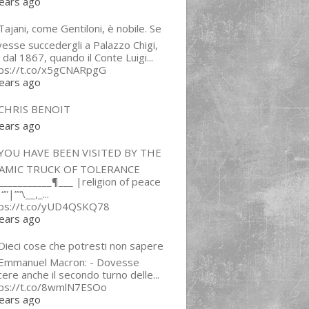
ears ago
ajani, come Gentiloni, è nobile. Se
esse succedergli a Palazzo Chigi,
 dal 1867, quando il Conte Luigi...
tps://t.co/x5gCNARpgG
ears ago
CHRIS BENOIT
ears ago
YOU HAVE BEEN VISITED BY THE
LAMIC TRUCK OF TOLERANCE
___________¶___ |religion of peace
“”|””\__,_...
tps://t.co/yUD4QSKQ78
ears ago
Dieci cose che potresti non sapere
 Emmanuel Macron: - Dovesse
cere anche il secondo turno delle...
tps://t.co/8wmlN7ESOo
ears ago