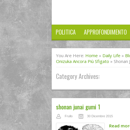
POLITICA
APPROFONDIMENTO
You Are Here:
Home
»
Daily Life
»
Bl
Onizuka Ancora Più Sfigato
»
Shonan 
Category Archives:
shonan junai gumi 1
Frullo
30 Dicembre 2015
Read mo