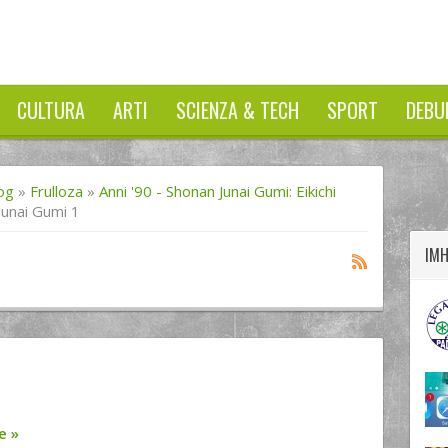
CULTURA
ARTI
SCIENZA & TECH
SPORT
DEBU
twitter
googleplus
facebook
og
»
Frulloza
»
Anni '90 - Shonan Junai Gumi: Eikichi
Junai Gumi 1
IM
re
»