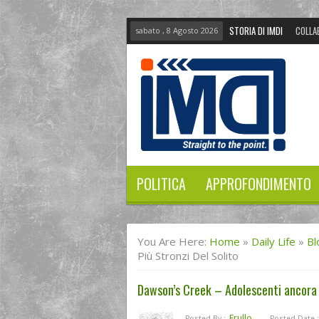
STORIA DI IMDI
COLLA
sabato , 8 Agosto 2026
POLITICA
APPROFONDIMENTO
You Are Here:
Home
»
Daily Life
»
Bl
Più Stronzi Del Solito
Dawson’s Creek – Adolescenti ancora p
Frullo
Posted By :
Posted Date :