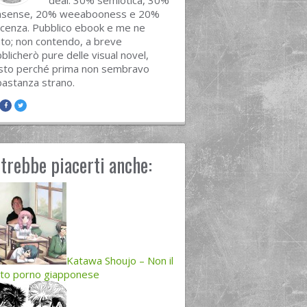
deal. 30% semiotica, 30%
nsense, 20% weeabooness e 20%
cenza. Pubblico ebook e me ne
to; non contendo, a breve
blicherò pure delle visual novel,
sto perché prima non sembravo
astanza strano.
trebbe piacerti anche:
Katawa Shoujo – Non il
ito porno giapponese