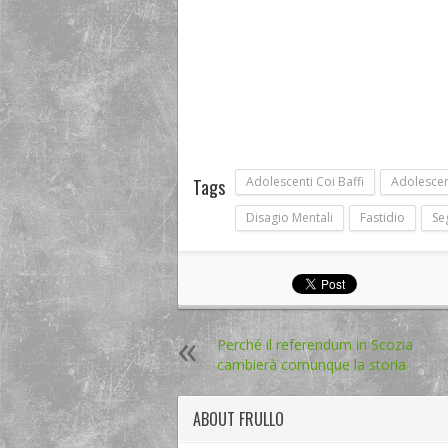
Adolescenti Coi Baffi
Adolesce
Tags
Disagio Mentali
Fastidio
Se
Perché il referendum in Scozia
cambierà comunque la storia
ABOUT
FRULLO