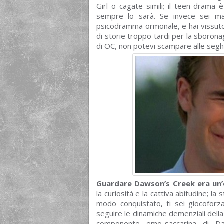
Girl o cagate simili; il teen-dram
sempre lo sarà. Se invece sei mas
psicodramma ormonale, e hai vissuto l
di storie troppo tardi per la sborona
di OC, non potevi scampare alle seg
Guardare Dawson’s Creek era un’e
la curiosità e la cattiva abitudine; la 
modo conquistato, ti sei giocofor
seguire le dinamiche demenziali della
componente emo-saccarina di D