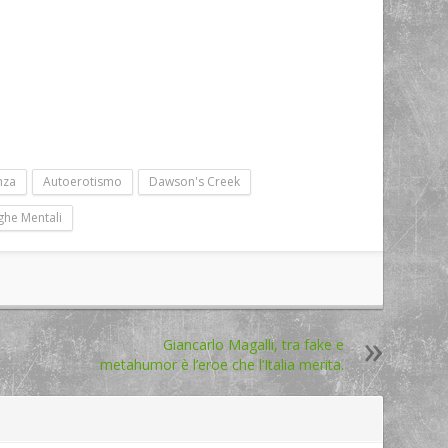
nza
Autoerotismo
Dawson's Creek
ghe Mentali
Giancarlo Magalli, tra fake e
metahumor è l’eroe che l’Italia merita.