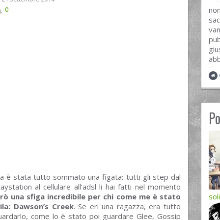
no
0
sac
van
pub
giu
abb
Po
a è stata tutto sommato una figata: tutti gli step dal
station al cellulare all’adsl li hai fatti nel momento
rò una sfiga incredibile per chi come me è stato
sol
ila: Dawson’s Creek
. Se eri una ragazza, era tutto
ardarlo, come lo è stato poi guardare Glee, Gossip