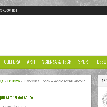
BORA CON NOI!
CULTURA
ARTI
SCIENZA & TECH
SPORT
DEBU
ABO
og
»
Frulloza
»
Dawson’s Creek – Adolescenti Ancora
iù stronzi del solito
21 Settembre 2014