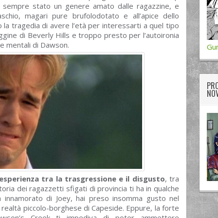
a è sempre stato un genere amato dalle ragazzine, e
chio, magari pure brufolodotato e all’apice dello
a tragedia di avere l’età per interessarti a quel tipo
ggine di Beverly Hills e troppo presto per l’autoironia
he mentali di Dawson.
Gum
PRO
NOV
sperienza tra la trasgressione e il disgusto
, tra
storia dei ragazzetti sfigati di provincia ti ha in qualche
za innamorato di Joey, hai preso insomma gusto nel
 realtà piccolo-borghese di Capeside. Eppure, la forte
twitter
googleplus
facebook
awson’s Creek ti impediva di poter ammettere