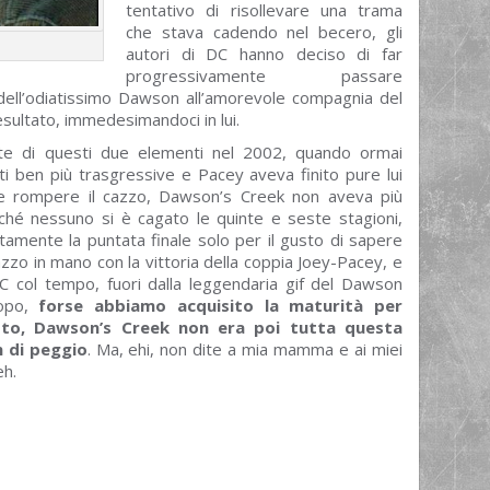
tentativo di risollevare una trama
che stava cadendo nel becero, gli
autori di DC hanno deciso di far
progressivamente passare
e dell’odiatissimo Dawson all’amorevole compagnia del
sultato, immedesimandoci in lui.
ante di questi due elementi nel 2002, quando ormai
 ben più trasgressive e Pacey aveva finito pure lui
 e rompere il cazzo, Dawson’s Creek non aveva più
ché nessuno si è cagato le quinte e seste stagioni,
amente la puntata finale solo per il gusto di sapere
zzo in mano con la vittoria della coppia Joey-Pacey, e
DC col tempo, fuori dalla leggendaria gif del Dawson
dopo,
forse abbiamo acquisito la maturità per
to, Dawson’s Creek non era poi tutta questa
 di peggio
. Ma, ehi, non dite a mia mamma e ai miei
eh.