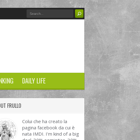
NKING
DAILY LIFE
UT FRULLO
Colui che ha creato la
pagina facebook da cui è
nata IMDI. I'm kind of a big