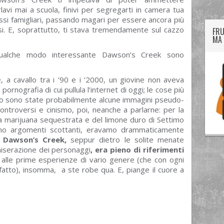
avi mai a scuola, finivi per segregarti in camera tua
essi famigliari, passando magari per essere ancora più
si. E, soprattutto, ti stava tremendamente sul cazzo
FRU
MA 
qualche modo interessante Dawson’s Creek sono
e, a cavallo tra i ’90 e i ‘2000, un giovine non aveva
ornografia di cui pullula l’internet di oggi; le cose più
no sono state probabilmente alcune immagini pseudo-
ntroversi e cinismo, poi, neanche a parlarne: per la
la marijuana sequestrata e del limone duro di Settimo
ano argomenti scottanti, eravamo drammaticamente
E
Dawson’s Creek,
seppur dietro le solite menate
miserazione dei personaggi
, era pieno di riferimenti
 alle prime esperienze di vario genere (che con ogni
atto), insomma, a ste robe qua. E, piange il cuore a