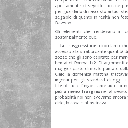
apertamente di seguirlo, non ne parl
per guardarlo di nascosto ai tuoi st
segaiolo di quanto in realtà non fos
Dawson.
Gli elementi che rendevano in 
sostanzialmente due.
–
La trasgressione
: ricordiamo ch
accesso alla strabordante quantità di p
zozze che gli sono capitate per ma
hentai di Ranma 1/2. Di argomenti co
maggior parte di noi, le puntate del
Cielo la domenica mattina trattav
ingenui per gli standard di oggi. 
filosofiche e l’angosciante autocom
più o meno trasgressivi
al sesso,
probabilità noi non avevamo ancora f
dirlo, la cosa ci affascinava