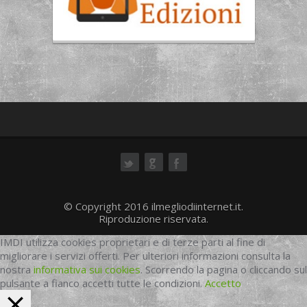
ok
© Copyright 2016 ilmegliodiinternet.it.
Riproduzione riservata.
IMDI utilizza cookies proprietari e di terze parti al fine di
migliorare i servizi offerti. Per ulteriori informazioni consulta la
nostra
informativa sui cookies
. Scorrendo la pagina o cliccando sul
pulsante a fianco accetti tutte le condizioni.
Accetto