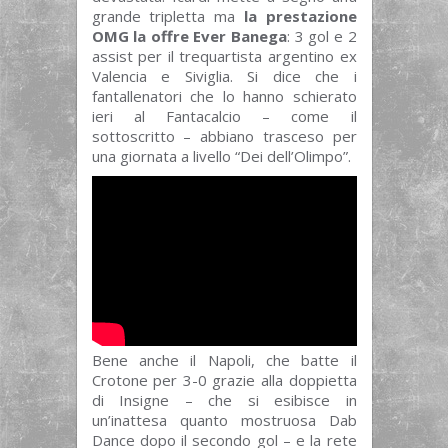
grande tripletta ma
la prestazione
OMG la offre Ever Banega
: 3 gol e 2
assist per il trequartista argentino ex
Valencia e Siviglia. Si dice che i
fantallenatori che lo hanno schierato
ieri al Fantacalcio – come il
sottoscritto – abbiano trasceso per
una giornata a livello “Dei dell’Olimpo”.
Bene anche il Napoli, che batte il
Crotone per 3-0 grazie alla doppietta
di Insigne – che si esibisce in
un’inattesa quanto mostruosa Dab
Dance dopo il secondo gol – e la rete