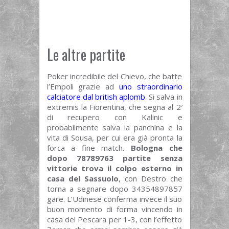
Le altre partite
Poker incredibile del Chievo, che batte
l’Empoli grazie ad
uno straordinario
calciatore dal british aplomb
. Si salva in
extremis la Fiorentina, che segna al 2′
di recupero con Kalinic e
probabilmente salva la panchina e la
vita di Sousa, per cui era già pronta la
forca a fine match.
Bologna che
dopo 78789763 partite senza
vittorie trova il colpo esterno in
casa del Sassuolo
, con Destro che
torna a segnare dopo 34354897857
gare. L’Udinese conferma invece il suo
buon momento di forma vincendo in
casa del Pescara per 1-3, con l’effetto