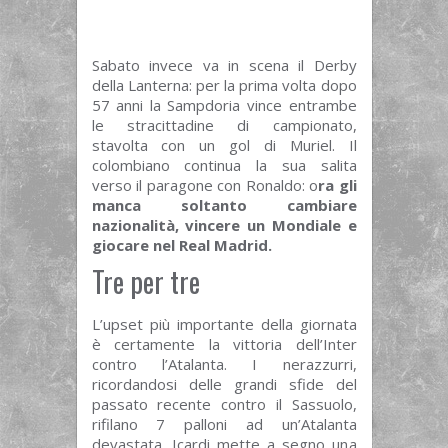
Sabato invece va in scena il Derby
della Lanterna: per la prima volta dopo
57 anni la Sampdoria vince entrambe
le stracittadine di campionato,
stavolta con un gol di Muriel. Il
colombiano continua la sua salita
verso il paragone con Ronaldo: o
ra gli
manca soltanto cambiare
nazionalità, vincere un Mondiale e
giocare nel Real Madrid.
Tre per tre
L’upset più importante della giornata
è certamente la vittoria dell’Inter
contro l’Atalanta. I nerazzurri,
ricordandosi delle grandi sfide del
passato recente contro il Sassuolo,
rifilano 7 palloni ad un’Atalanta
devastata. Icardi mette a segno una