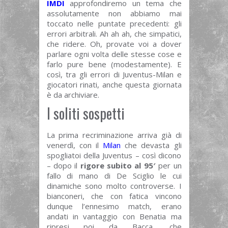
IMDI
approfondiremo un tema che
assolutamente non abbiamo mai
toccato nelle puntate precedenti: gli
errori arbitrali. Ah ah ah, che simpatici,
che ridere. Oh, provate voi a dover
parlare ogni volta delle stesse cose e
farlo pure bene (modestamente). E
così, tra gli errori di Juventus-Milan e
giocatori rinati, anche questa giornata
è da archiviare.
I soliti sospetti
La prima recriminazione arriva già di
venerdì, con il
Milan
che devasta gli
spogliatoi della Juventus – così dicono
– dopo il
rigore subito al 95′
per un
fallo di mano di De Sciglio le cui
dinamiche sono molto controverse. I
bianconeri, che con fatica vincono
dunque l’ennesimo match, erano
andati in vantaggio con Benatia ma
ripresi poi da Bacca, che