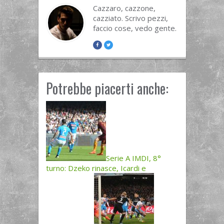
Cazzaro, cazzone,
cazziato. Scrivo pezzi,
faccio cose, vedo gente.
Potrebbe piacerti anche:
Serie A IMDI, 8°
turno: Dzeko rinasce, Icardi e