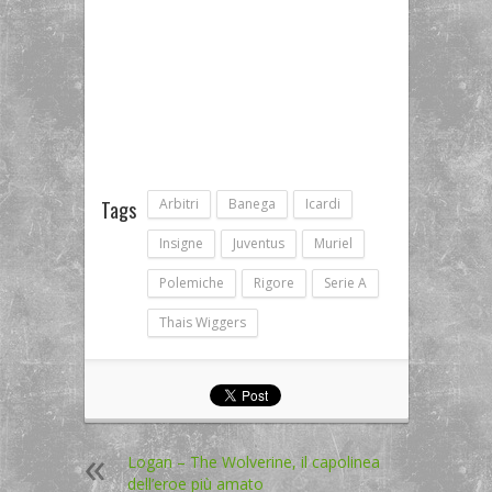
Arbitri
Banega
Icardi
Tags
Insigne
Juventus
Muriel
Polemiche
Rigore
Serie A
Thais Wiggers
Logan – The Wolverine, il capolinea
dell’eroe più amato