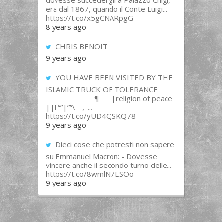
dovesse succedergli a Palazzo Chigi,
era dal 1867, quando il Conte Luigi...
https://t.co/x5gCNARpgG
8 years ago
CHRIS BENOIT
9 years ago
YOU HAVE BEEN VISITED BY THE
ISLAMIC TRUCK OF TOLERANCE
______________¶___ |religion of peace
||l “”|””\__,_...
https://t.co/yUD4QSKQ78
9 years ago
Dieci cose che potresti non sapere
su Emmanuel Macron: - Dovesse
vincere anche il secondo turno delle...
https://t.co/8wmlN7ESOo
9 years ago