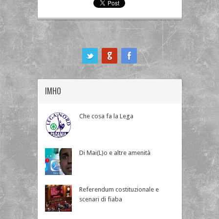
ook
IMHO
Che cosa fa la Lega
Di Mai(L)o e altre amenità
Referendum costituzionale e
scenari di fiaba