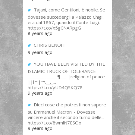
Tajani, come Gentiloni, è nobile. Se
dovesse succedergli a Palazzo Chigi,
era dal 1867, quando il Conte Luigi...
https://t.co/x5gCNARpgG
8 years ago
CHRIS BENOIT
9 years ago
YOU HAVE BEEN VISITED BY THE
ISLAMIC TRUCK OF TOLERANCE
______________¶___ |religion of peace
||l “”|””\__,_...
https://t.co/yUD4QSKQ78
9 years ago
Dieci cose che potresti non sapere
su Emmanuel Macron: - Dovesse
vincere anche il secondo turno delle...
https://t.co/8wmlN7ESOo
9 years ago