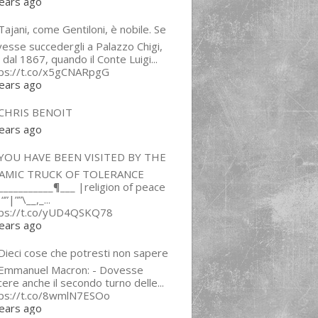
ears ago
ajani, come Gentiloni, è nobile. Se
esse succedergli a Palazzo Chigi,
 dal 1867, quando il Conte Luigi...
tps://t.co/x5gCNARpgG
ears ago
CHRIS BENOIT
ears ago
YOU HAVE BEEN VISITED BY THE
LAMIC TRUCK OF TOLERANCE
___________¶___ |religion of peace
“”|””\__,_...
tps://t.co/yUD4QSKQ78
ears ago
Dieci cose che potresti non sapere
 Emmanuel Macron: - Dovesse
cere anche il secondo turno delle...
tps://t.co/8wmlN7ESOo
ears ago