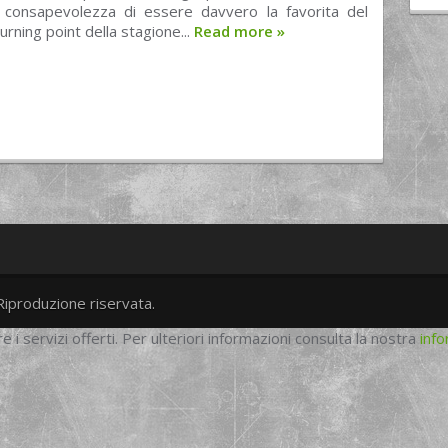
consapevolezza di essere davvero la favorita del
turning point della stagione...
Read more
»
Riproduzione riservata.
twitter
googleplus
facebook
re i servizi offerti. Per ulteriori informazioni consulta la nostra
info