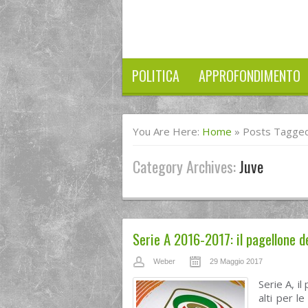
POLITICA
APPROFONDIMENTO
You Are Here:
Home
»
Posts Tagged
Category Archives:
Juve
Serie A 2016-2017: il pagellone d
Weber
29 Maggio 2017
Serie A, i
alti per l