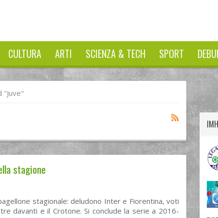
CULTURA
ARTI
SCIENZA & TECH
SPORT
DEBU
twitter
googleplus
facebook
 "Juve"
IM
ella stagione
l pagellone stagionale: deludono Inter e Fiorentina, voti
e tre davanti e il Crotone. Si conclude la serie a 2016-