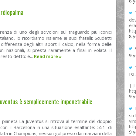
8 y
ardiopalma
T
dov
era
ht
rrenza di uno degli scivoloni sul traguardo più iconici
8 y
italiano, lo ricordiamo insieme ai suoi fratelli: Scudetti
 differenza degli altri sport il calcio, nella forma delle
ni nazionali, si presta raramente a finali in volata. Il
9 y
resto detto: è...
Read more
»
IS
___
||l 
ht
9 y
 Juventus è semplicemente impenetrabile
su
vin
o pianeta La Juventus si ritrova al termine del doppio
ht
con il Barcellona in una situazione esaltante: 551′ di
9 y
olata in Champions, nessun gol preso dai marziani della