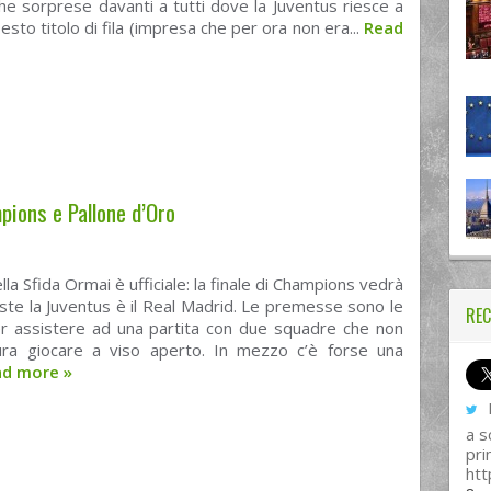
e sorprese davanti a tutti dove la Juventus riesce a
sesto titolo di fila (impresa che per ora non era...
Read
mpions e Pallone d’Oro
lla Sfida Ormai è ufficiale: la finale di Champions vedrà
te la Juventus è il Real Madrid. Le premesse sono le
REC
per assistere ad una partita con due squadre che non
ra giocare a viso aperto. In mezzo c’è forse una
ad more
»
I
a s
pri
htt