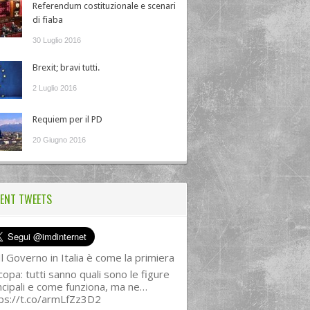
Referendum costituzionale e scenari
di fiaba
30 Luglio 2016
Brexit; bravi tutti.
2 Luglio 2016
Requiem per il PD
20 Giugno 2016
ENT TWEETS
l Governo in Italia è come la primiera
copa: tutti sanno quali sono le figure
ncipali e come funziona, ma ne…
ps://t.co/armLfZz3D2