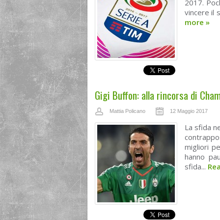
2017. Poch
vincere il 
more
»
Gigi Buffon: alla rincorsa di Cha
Mattia Policano
12 Maggio 2017
La sfida ne
contrappos
migliori 
hanno pau
sfida...
Re