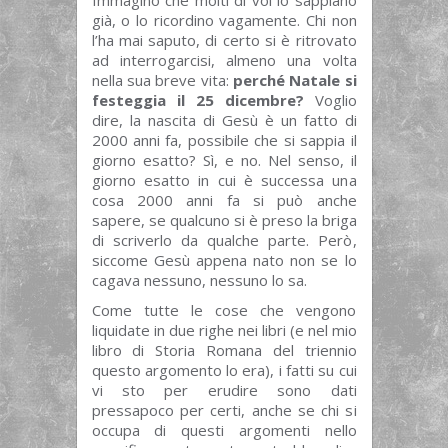
Immagino che molti di voi lo sappiano
già, o lo ricordino vagamente. Chi non
l’ha mai saputo, di certo si è ritrovato
ad interrogarcisi, almeno una volta
nella sua breve vita:
perché Natale si
festeggia il 25 dicembre?
Voglio
dire, la nascita di Gesù è un fatto di
2000 anni fa, possibile che si sappia il
giorno esatto? Sì, e no. Nel senso, il
giorno esatto in cui è successa una
cosa 2000 anni fa si può anche
sapere, se qualcuno si è preso la briga
di scriverlo da qualche parte. Però,
siccome Gesù appena nato non se lo
cagava nessuno, nessuno lo sa.
Come tutte le cose che vengono
liquidate in due righe nei libri (e nel mio
libro di Storia Romana del triennio
questo argomento lo era), i fatti su cui
vi sto per erudire sono dati
pressapoco per certi, anche se chi si
occupa di questi argomenti nello