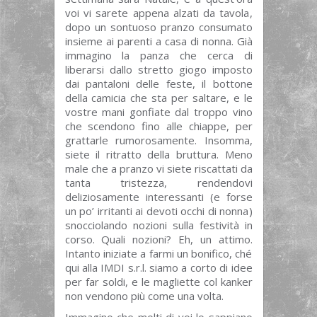
voi vi sarete appena alzati da tavola,
dopo un sontuoso pranzo consumato
insieme ai parenti a casa di nonna. Già
immagino la panza che cerca di
liberarsi dallo stretto giogo imposto
dai pantaloni delle feste, il bottone
della camicia che sta per saltare, e le
vostre mani gonfiate dal troppo vino
che scendono fino alle chiappe, per
grattarle rumorosamente. Insomma,
siete il ritratto della bruttura. Meno
male che a pranzo vi siete riscattati da
tanta tristezza, rendendovi
deliziosamente interessanti (e forse
un po’ irritanti ai devoti occhi di nonna)
snocciolando nozioni sulla festività in
corso. Quali nozioni? Eh, un attimo.
Intanto iniziate a farmi un bonifico, ché
qui alla IMDI s.r.l. siamo a corto di idee
per far soldi, e le magliette col kanker
non vendono più come una volta.