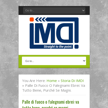
You Are Here:
Home
»
Storia Di IMDI
»
Palle Di Fuoco O Falegnami Ebrei: Va
Tutto Bene, Purché Se Magni.
Palle di fuoco o falegnami ebrei: va
tutto bene, purché se magni.