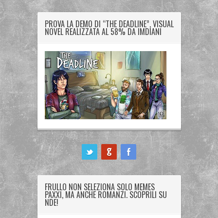
PROVA LA DEMO DI “THE DEADLINE”, VISUAL
NOVEL REALIZZATA AL 58% DA IMDIANI
ook
FRULLO NON SELEZIONA SOLO MEMES
PAXXI, MA ANCHE ROMANZI. SCOPRILI SU
NDE!