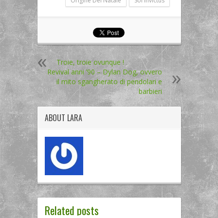
Origine Del Natale
Sol Invictus
Troie, troie ovunque !
Revival anni ’90 – Dylan Dog, ovvero
il mito sgangherato di pendolari e
barbieri
ABOUT
LARA
Related posts