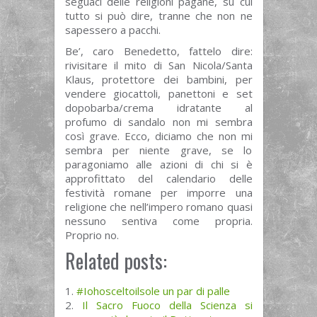
seguaci delle religioni pagane, su cui
tutto si può dire, tranne che non ne
sapessero a pacchi.
Be’, caro Benedetto, fattelo dire:
rivisitare il mito di San Nicola/Santa
Klaus, protettore dei bambini, per
vendere giocattoli, panettoni e set
dopobarba/crema idratante al
profumo di sandalo non mi sembra
così grave. Ecco, diciamo che non mi
sembra per niente grave, se lo
paragoniamo alle azioni di chi si è
approfittato del calendario delle
festività romane per imporre una
religione che nell’impero romano quasi
nessuno sentiva come propria.
Proprio no.
Related posts:
#Iohosceltoilsole un par di palle
Il Sacro Fuoco della Scienza si