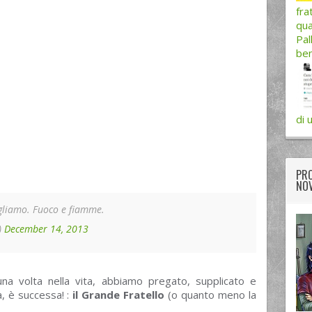
fra
qua
Pal
ben
di 
PRO
NOV
gliamo. Fuoco e fiamme.
)
December 14, 2013
una volta nella vita, abbiamo pregato, supplicato e
a, è successa! :
il Grande Fratello
(o quanto meno la