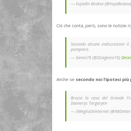
— Vujadln Boskov (@VujaBoskov
Ciò che conta, però, sono le notizie r
Secondo alcune indiscrezioni i
pompiere.
— Genio78 (@Zziagenio78)
Dece
Anche se
secondo noi l’ipotesi più
Brucia la casa del Grande Fra
Daenerys Targaryen
— IlMeglioDiInternet (@IMDInte