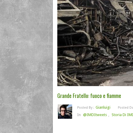
Grande Fratello: fuoco e fiamme
Gianluigi
Posted By :
Posted Da
In
@IMDItweets
,
Storia Di IM