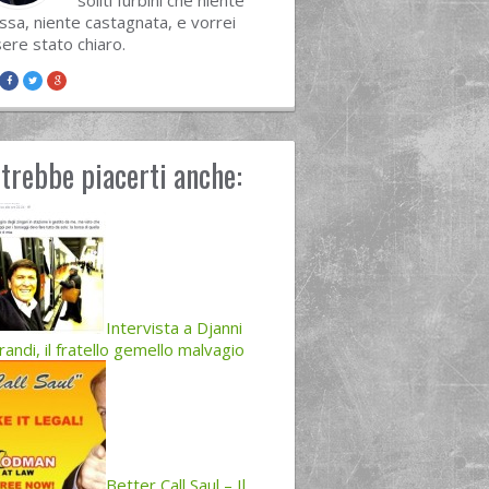
soliti furbini che niente
sa, niente castagnata, e vorrei
ere stato chiaro.
trebbe piacerti anche:
Intervista a Djanni
andi, il fratello gemello malvagio
Better Call Saul – Il