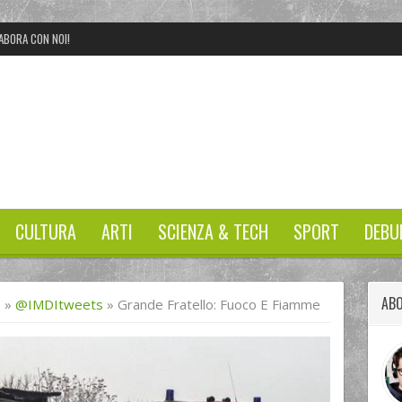
ABORA CON NOI!
CULTURA
ARTI
SCIENZA & TECH
SPORT
DEBU
ABO
I
»
@IMDItweets
»
Grande Fratello: Fuoco E Fiamme