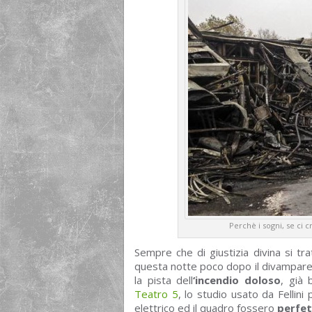
Perchè i sogni, se ci c
Sempre che di giustizia divina si tratt
questa notte poco dopo il divampare de
la pista dell
‘incendio doloso
, già 
Teatro 5
, lo studio usato da Fellini
elettrico ed il quadro fossero
perfet