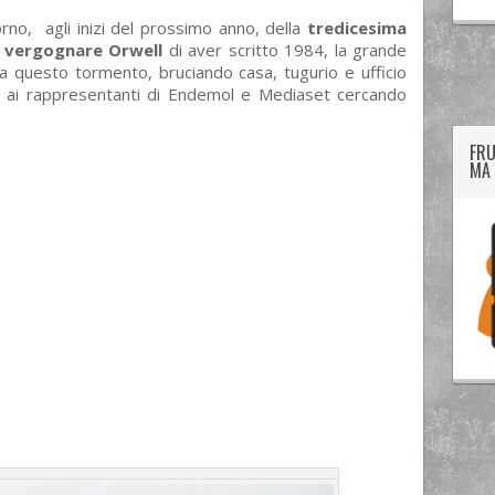
rno, agli inizi del prossimo anno, della
tredicesima
o vergognare Orwell
di aver scritto 1984, la grande
twitter
googleplus
facebook
, da questo tormento, bruciando casa, tugurio e ufficio
o ai rappresentanti di Endemol e Mediaset cercando
FRU
MA 