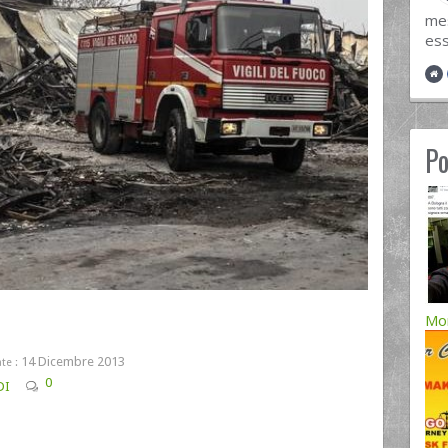
mes
ess
Po
Mor
14 Dicembre 2013
te :
0
DI