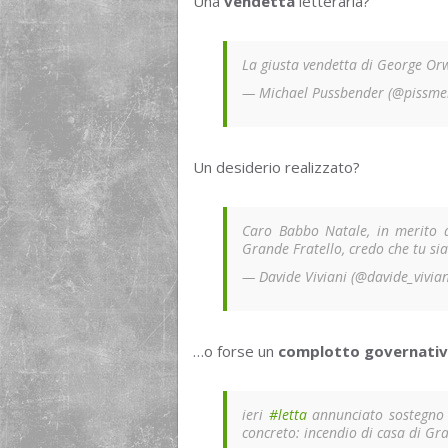
Una
vendetta
letteraria?
La giusta vendetta di George Orw
— Michael Pussbender (@pissm
Un desiderio realizzato?
Caro Babbo Natale, in merito al
Grande Fratello, credo che tu sia
— Davide Viviani (@davide_vivia
…o forse un
complotto governati
ieri
#letta
annunciato sostegno d
concreto: incendio di casa di Gr