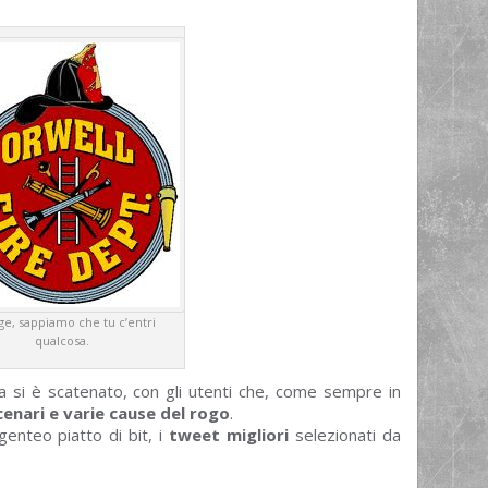
e, sappiamo che tu c’entri
qualcosa.
 si è scatenato, con gli utenti che, come sempre in
cenari e varie cause del rogo
.
rgenteo piatto di bit, i
tweet migliori
selezionati da